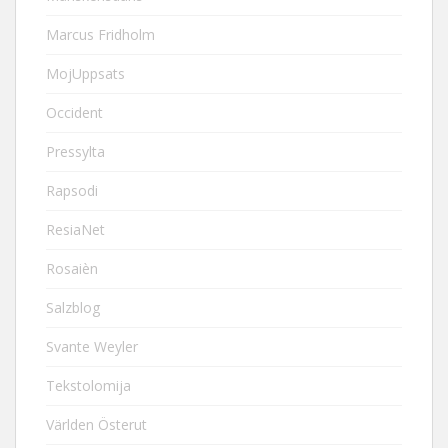
Marcus Fridholm
MojUppsats
Occident
Pressylta
Rapsodi
ResiaNet
Rosaièn
Salzblog
Svante Weyler
Tekstolomija
Världen Österut