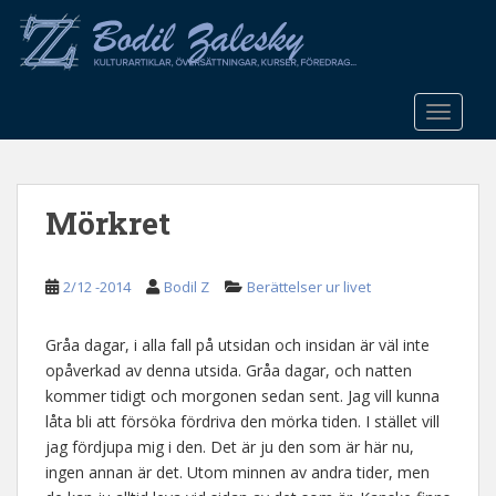
S
k
i
p
t
TOGGLE
o
m
a
Mörkret
i
n
c
2/12 -2014
Bodil Z
Berättelser ur livet
o
n
t
Gråa dagar, i alla fall på utsidan och insidan är väl inte
e
opåverkad av denna utsida. Gråa dagar, och natten
n
kommer tidigt och morgonen sedan sent. Jag vill kunna
t
låta bli att försöka fördriva den mörka tiden. I stället vill
jag fördjupa mig i den. Det är ju den som är här nu,
ingen annan är det. Utom minnen av andra tider, men