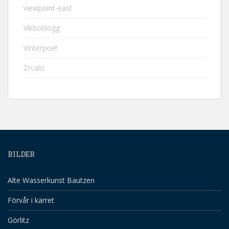
viewpoint-east
Vikboblogg
Vinterpoet
Zrcalo
BILDER
Alte Wasserkunst Bautzen
Förvår i kärret
Görlitz