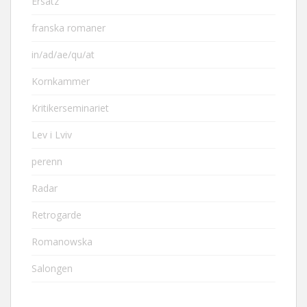
Ersatz
franska romaner
in/ad/ae/qu/at
Kornkammer
Kritikerseminariet
Lev i Lviv
perenn
Radar
Retrogarde
Romanowska
Salongen