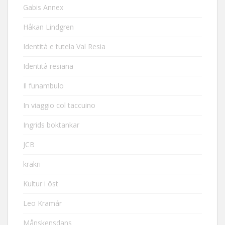
Gabis Annex
Håkan Lindgren
Identità e tutela Val Resia
Identità resiana
Il funambulo
In viaggio col taccuino
Ingrids boktankar
JCB
krakri
Kultur i öst
Leo Kramár
Månskensdans