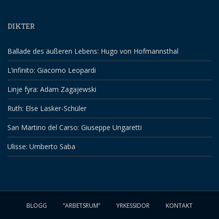
DIKTER
Ballade des äußeren Lebens: Hugo von Hofmannsthal
L’infinito: Giacomo Leopardi
Linje fyra: Adam Zagajewski
Ruth: Else Lasker-Schüler
San Martino del Carso: Giuseppe Ungaretti
Ulisse: Umberto Saba
BLOGG
”ARBETSRUM”
YRKESSIDOR
KONTAKT