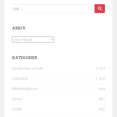
Sök efter:
ARKIV
Arkiv
KATEGORIER
Berättelser ur livet
1 634
Litteratur
1 225
Bilder/bildkonst
444
Resor
401
Politik
362