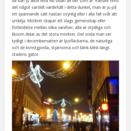
de kan ju alltid leva vid sidan av det som är. Kanske finns
det något särskilt värdefullt i detta dunkel, man är ju på
ett spännande sätt nästan osynlig eller i alla fall svår att
urskilja. Mörkret skapar ett slags gemenskap eller
förbindelse mellan olika varelser, alla är otydliga och
liksom delar av det stora mörkret. Det enda man ser
tydligt i decembernatten är ljusfläckarna, de naturliga
och de konstgjorda, stjärnorna och blink-blink längs
stadens gator.