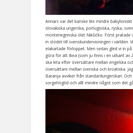
Annars var det kanske lite mindre babyloniskt
slovakiska ungerska, portugisiska, ryska, sven
montenegrinska ölet Nikšićko. Först pratade 
in stödet till svenskundervisningen i världen. 
elakartade förloppet. Men sedan gled vi in på l
göra för att Ikea (som ju finns i en utkant a
ska leta efter översättare mellan engelska och
översättare mellan svenska och kroatiska. Ja
Baranja avviker från standardungerskan. Och 
sorgehögtid och allt mindre något som det gå