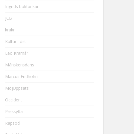
Ingrids boktankar
JCB
krakri
Kultur i öst
Leo Kramár
Månskensdans
Marcus Fridholm
MojUppsats
Occident
Pressylta
Rapsodi