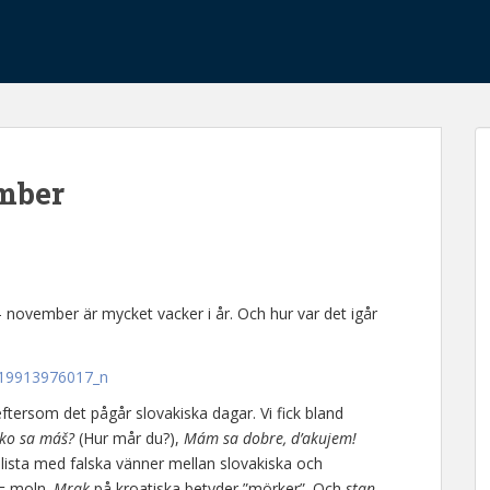
mber
 november är mycket vacker i år. Och hur var det igår
 eftersom det pågår slovakiska dagar. Vi fick bland
ko sa máš?
(Hur mår du?),
Mám sa dobre, d’akujem!
 lista med falska vänner mellan slovakiska och
 = moln.
Mrak
på kroatiska betyder ”mörker”. Och
stan