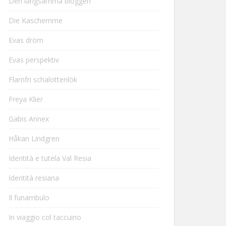
Den långsamma bloggen
Die Kaschemme
Evas dröm
Evas perspektiv
Flarnfri schalottenlök
Freya Klier
Gabis Annex
Håkan Lindgren
Identità e tutela Val Resia
Identità resiana
Il funambulo
In viaggio col taccuino