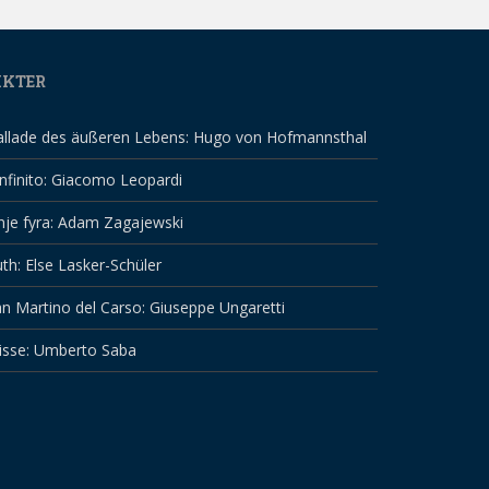
IKTER
allade des äußeren Lebens: Hugo von Hofmannsthal
infinito: Giacomo Leopardi
nje fyra: Adam Zagajewski
th: Else Lasker-Schüler
n Martino del Carso: Giuseppe Ungaretti
isse: Umberto Saba