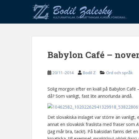
S
k
i
p
t
o
m
Babylon Café – nove
a
i
n
20/11 -2014
Bodil Z
Ord och språk
c
o
n
Solig morgon efter en kväll på Babylon Café –
t
då? Som vanligt, fast lite annorlunda ändå.
e
n
Det slovakiska inslaget var större än vanligt,
t
annat en slovakisk fraslista med fraser som
A
(Jag mår bra, tack!). På baksidan fanns det en
kroatiska, till exempel:
mrak
(slov)
oblak
(kro)