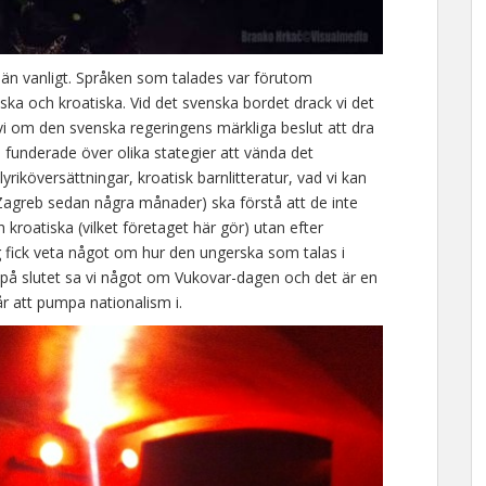
 än vanligt. Språken som talades var förutom
ska och kroatiska. Vid det svenska bordet drack vi det
vi om den svenska regeringens märkliga beslut att dra
Vi funderade över olika stategier att vända det
yriköversättningar, kroatisk barnlitteratur, vad vi kan
v Zagreb sedan några månader) ska förstå att de inte
 kroatiska (vilket företaget här gör) utan efter
g fick veta något om hur den ungerska som talas i
på slutet sa vi något om Vukovar-dagen och det är en
r att pumpa nationalism i.