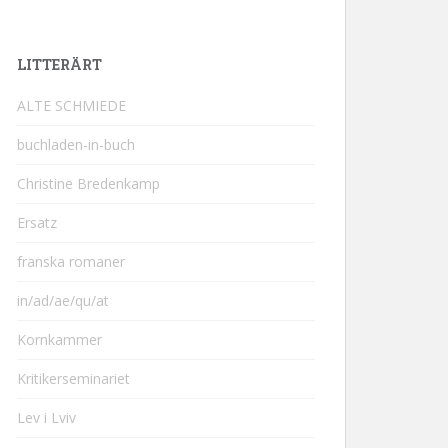
LITTERÄRT
ALTE SCHMIEDE
buchladen-in-buch
Christine Bredenkamp
Ersatz
franska romaner
in/ad/ae/qu/at
Kornkammer
Kritikerseminariet
Lev i Lviv