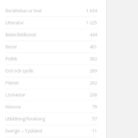
Berättelser ur livet
1 634
Litteratur
1 225
Bilder/bildkonst
444
Resor
401
Politik
362
Ord och språk
269
Platser
262
Löshästar
208
Historia
79
Utbildning/forskning
57
Sverige – Tyskland
11