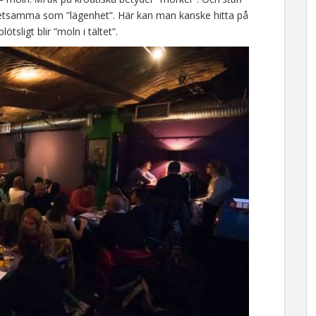
tsamma som ”lägenhet”. Här kan man kanske hitta på
tsligt blir ”moln i tältet”.