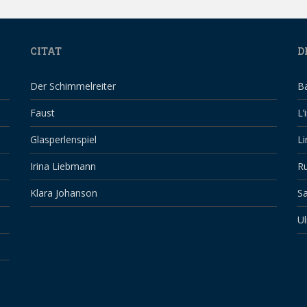
CITAT
D
Der Schimmelreiter
B
Faust
L’
Glasperlenspiel
Li
Irina Liebmann
Ru
Klara Johanson
Sa
Ul