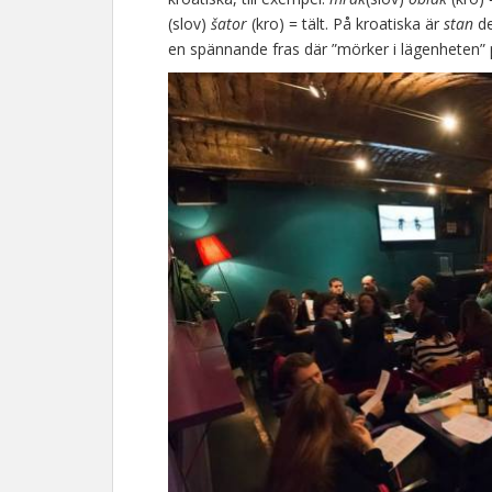
(slov)
šator
(kro) = tält. På kroatiska är
stan
de
en spännande fras där ”mörker i lägenheten” plö