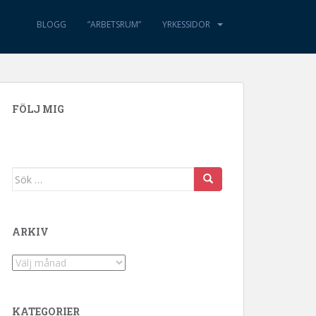
BLOGG
”ARBETSRUM”
YRKESSIDOR
FÖLJ MIG
Sök efter:
ARKIV
Arkiv
KATEGORIER