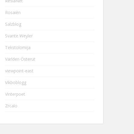
ResiaNet
Rosaièn
Salzblog
Svante Weyler
Tekstolomija
Världen Österut
viewpoint-east
Vikboblogg
Vinterpoet
Zrcalo