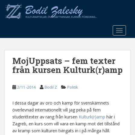
S
k
i
p
t
TOGGLE
o
m
a
MojUppsats – fem texter
i
n
från kursen Kulturk(r)amp
c
o
n
2/11 -2014
Bodil Z
Politik
t
e
I dessa dagar av oro och kamp för svenskämnets
n
överlevnad internationellt vill jag peka på fem
t
studenttexter av rang från kursen
Kulturk(r)amp
här i
Zagreb, en kurs som vill vara en kamp mot det tillstånd
av kramp som kulturen tvingats in i på många håll.