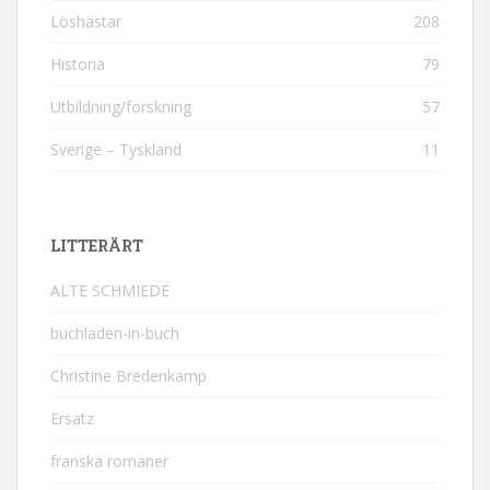
Löshästar
208
Historia
79
Utbildning/forskning
57
Sverige – Tyskland
11
LITTERÄRT
ALTE SCHMIEDE
buchladen-in-buch
Christine Bredenkamp
Ersatz
franska romaner