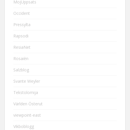
MojUppsats
Occident
Pressylta
Rapsodi
ResiaNet
Rosaièn
Salzblog
Svante Weyler
Tekstolomija
Världen Österut
viewpoint-east
Vikboblogg