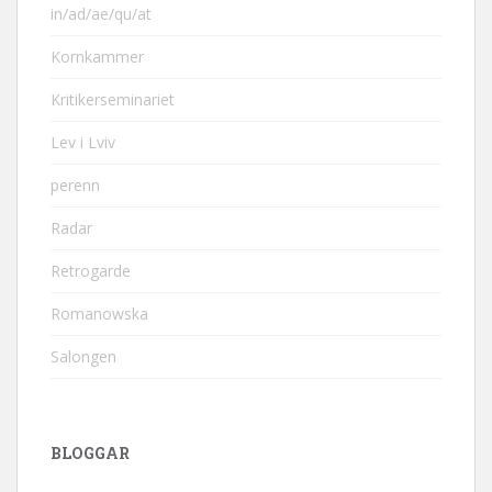
in/ad/ae/qu/at
Kornkammer
Kritikerseminariet
Lev i Lviv
perenn
Radar
Retrogarde
Romanowska
Salongen
BLOGGAR