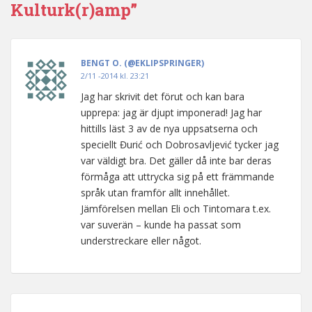
Kulturk(r)amp”
BENGT O. (@EKLIPSPRINGER)
2/11 -2014 kl. 23:21
Jag har skrivit det förut och kan bara
upprepa: jag är djupt imponerad! Jag har
hittills läst 3 av de nya uppsatserna och
speciellt Đurić och Dobrosavljević tycker jag
var väldigt bra. Det gäller då inte bar deras
förmåga att uttrycka sig på ett främmande
språk utan framför allt innehållet.
Jämförelsen mellan Eli och Tintomara t.ex.
var suverän – kunde ha passat som
understreckare eller något.