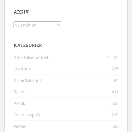
ARKIV
Arkiv
KATEGORIER
Berättelser ur livet
1 634
Litteratur
1 225
Bilder/bildkonst
444
Resor
401
Politik
362
Ord och språk
269
Platser
262