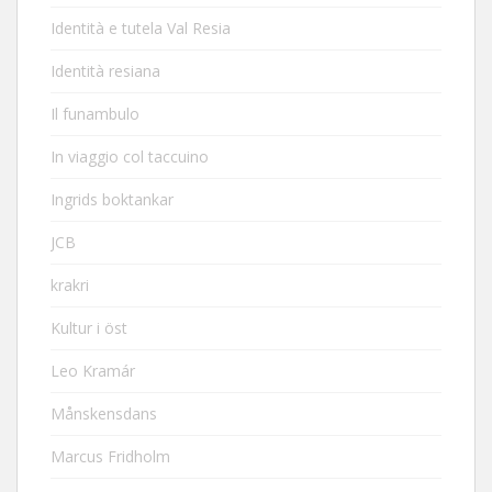
Identità e tutela Val Resia
Identità resiana
Il funambulo
In viaggio col taccuino
Ingrids boktankar
JCB
krakri
Kultur i öst
Leo Kramár
Månskensdans
Marcus Fridholm