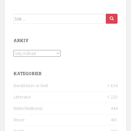
Sök efter:
ARKIV
Arkiv
KATEGORIER
Berättelser ur livet
1 634
Litteratur
1 225
Bilder/bildkonst
444
Resor
401