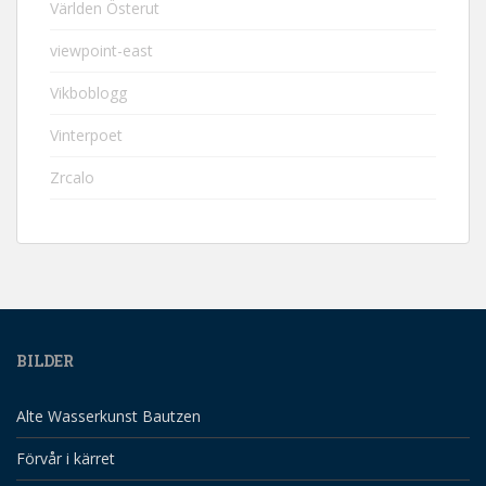
Världen Österut
viewpoint-east
Vikboblogg
Vinterpoet
Zrcalo
BILDER
Alte Wasserkunst Bautzen
Förvår i kärret