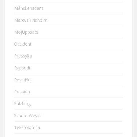
Månskensdans
Marcus Fridholm
MojUppsats
Occident
Pressylta
Rapsodi
ResiaNet
Rosaièn
Salzblog
Svante Weyler
Tekstolomija