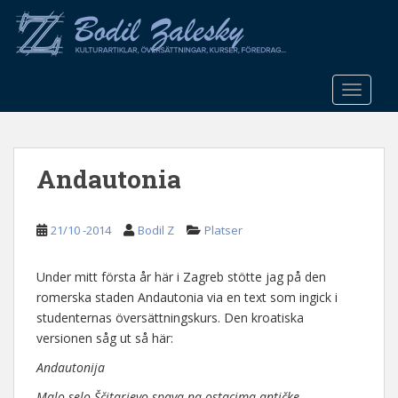
S
k
i
p
t
TOGGLE
o
m
a
Andautonia
i
n
c
21/10 -2014
Bodil Z
Platser
o
n
t
Under mitt första år här i Zagreb stötte jag på den
e
romerska staden Andautonia via en text som ingick i
n
studenternas översättningskurs. Den kroatiska
t
versionen såg ut så här:
Andautonija
Malo selo Ščitarjevo spava na ostacima antičke