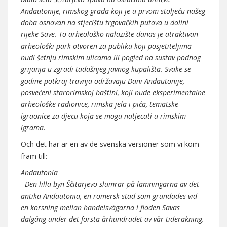
Andautonije, rimskog grada koji je u prvom stoljeću našeg
doba osnovan na stjecištu trgovačkih putova u dolini
rijeke Save. To arheološko nalazište danas je atraktivan
arheološki park otvoren za publiku koji posjetiteljima
nudi šetnju rimskim ulicama ili pogled na sustav podnog
grijanja u zgradi tadašnjeg javnog kupališta. Svake se
godine potkraj travnja održavaju Dani Andautonije,
posvećeni starorimskoj baštini, koji nude eksperimentalne
arheološke radionice, rimska jela i pića, tematske
igraonice za djecu koja se mogu natjecati u rimskim
igrama.
Och det här är en av de svenska versioner som vi kom
fram till:
Andautonia
Den lilla byn Ščitarjevo slumrar på lämningarna av det
antika Andautonia, en romersk stad som grundades vid
en korsning mellan handelsvägarna i floden Savas
dalgång under det första århundradet av vår tideräkning.