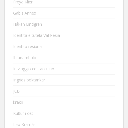
Freya Klier
Gabis Annex
Håkan Lindgren
Identità e tutela Val Resia
Identità resiana
Il funambulo
In viaggio col taccuino
Ingrids boktankar
JCB
krakri
Kultur i öst
Leo Kramár