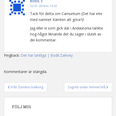
BODIL Z
22/10 -2014 kl. 15:32
Tack för detta om Carnuntum (Det har inte
med namnet Kärnten att göra?)!
Jag eller vi som gick där i Andautonia tänkte
nog något liknande det du säger i slutet av
din kommentar.
Pingback:
Det här lantliga | Bodil Zalesky
Kommentarer är stängda.
Från Zvonkos balkong
Zagreb under himmel blå
Inläggsnavigering
FÖLJ MIG