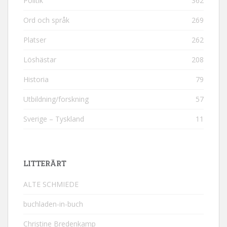
Politik
362
Ord och språk
269
Platser
262
Löshästar
208
Historia
79
Utbildning/forskning
57
Sverige – Tyskland
11
LITTERÄRT
ALTE SCHMIEDE
buchladen-in-buch
Christine Bredenkamp