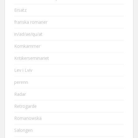
Ersatz
franska romaner
in/ad/ae/qu/at
Kornkammer
Kritikerseminariet
Lev i Lviv
perenn
Radar
Retrogarde
Romanowska
Salongen