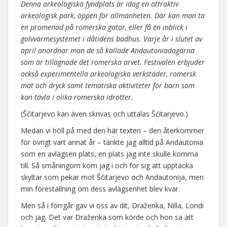
Denna arkeologiska fyndplats är idag en attraktiv
arkeologisk park, öppen för allmänheten. Där kan man ta
en promenad på romerska gator, eller få en inblick i
golvvärmesystemet i dåtidens badhus. Varje år i slutet av
april anordnar man de så kallade Andautoniadagarna
som är tillägnade det romerska arvet. Festivalen erbjuder
också experimentella arkeologiska verkstäder, romersk
mat och dryck samt tematiska aktiviteter för barn som
kan tävla i olika romerska idrotter.
(Ščitarjevo kan även skrivas och uttalas Šćitarjevo.)
Medan vi höll på med den här texten – den återkommer
för övrigt vart annat år – tänkte jag alltid på Andautonia
som en avlägsen plats, en plats jag inte skulle komma
till. Så småningom kom jag i och för sig att upptäcka
skyltar som pekar mot Ščitarjevo och Andautonija, men
min föreställning om dess avlägsenhet blev kvar.
Men så i förrgår gav vi oss av dit, Draženka, Nilla, Londi
och jag. Det var Draženka som körde och hon sa att