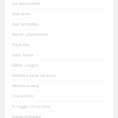
Die Kaschemme
Evas dröm
Evas perspektiv
Flarnfri schalottenlök
Freya Klier
Gabis Annex
Håkan Lindgren
Identità e tutela Val Resia
Identità resiana
Il funambulo
In viaggio col taccuino
Ingrids boktankar