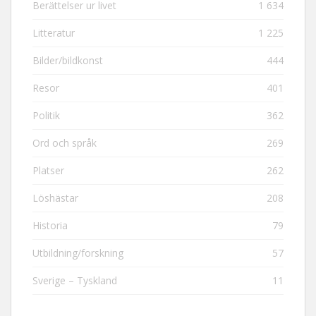
Berättelser ur livet
1 634
Litteratur
1 225
Bilder/bildkonst
444
Resor
401
Politik
362
Ord och språk
269
Platser
262
Löshästar
208
Historia
79
Utbildning/forskning
57
Sverige – Tyskland
11