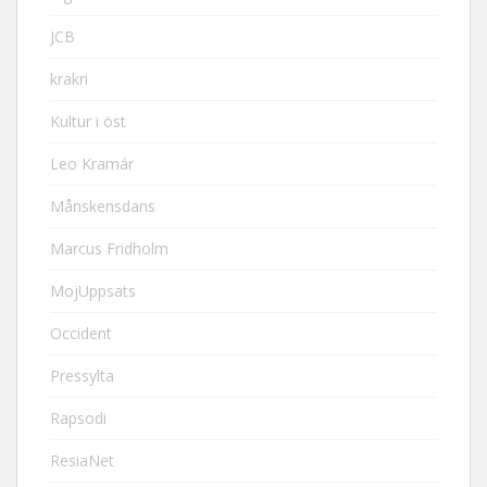
JCB
krakri
Kultur i öst
Leo Kramár
Månskensdans
Marcus Fridholm
MojUppsats
Occident
Pressylta
Rapsodi
ResiaNet