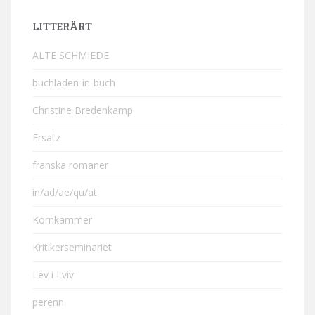
LITTERÄRT
ALTE SCHMIEDE
buchladen-in-buch
Christine Bredenkamp
Ersatz
franska romaner
in/ad/ae/qu/at
Kornkammer
Kritikerseminariet
Lev i Lviv
perenn