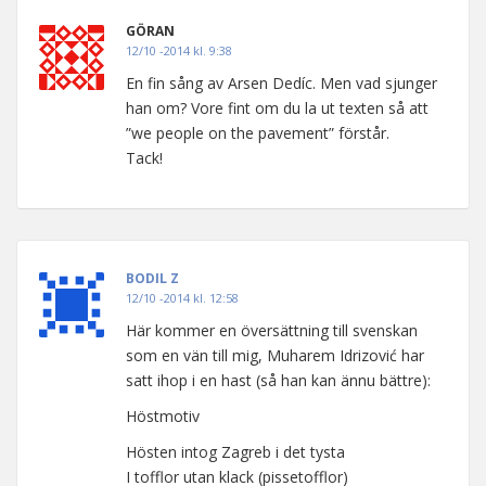
GÖRAN
12/10 -2014 kl. 9:38
En fin sång av Arsen Dedíc. Men vad sjunger
han om? Vore fint om du la ut texten så att
”we people on the pavement” förstår.
Tack!
BODIL Z
12/10 -2014 kl. 12:58
Här kommer en översättning till svenskan
som en vän till mig, Muharem Idrizović har
satt ihop i en hast (så han kan ännu bättre):
Höstmotiv
Hösten intog Zagreb i det tysta
I tofflor utan klack (pissetofflor)