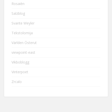
Rosaièn
Salzblog
Svante Weyler
Tekstolomija
Världen Österut
viewpoint-east
Vikboblogg
Vinterpoet
Zrcalo