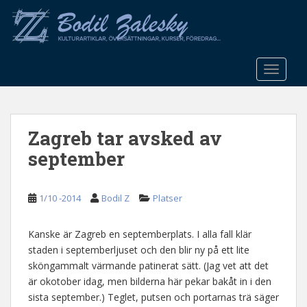
S
k
i
p
t
TOGGLE
o
m
a
Zagreb tar avsked av
i
n
september
c
o
n
1/10 -2014
Bodil Z
Platser
t
e
Kanske är Zagreb en septemberplats. I alla fall klär
n
staden i septemberljuset och den blir ny på ett lite
t
sköngammalt värmande patinerat sätt. (Jag vet att det
är okotober idag, men bilderna här pekar bakåt in i den
sista september.) Teglet, putsen och portarnas trä säger