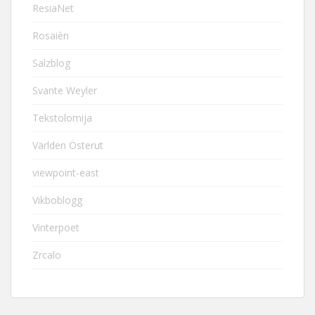
ResiaNet
Rosaièn
Salzblog
Svante Weyler
Tekstolomija
Världen Österut
viewpoint-east
Vikboblogg
Vinterpoet
Zrcalo