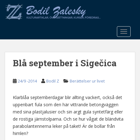
S
k
i
p
t
TOGGLE
o
m
a
Blå september i Sigečica
i
n
c
24/9 -2014
Bodil Z
Berättelser ur livet
o
n
t
Klarblåa septemberdagar blir allting vackert, också det
e
uppenbart fula som den här vittrande betongväggen
n
med sina plastjalusier och sin argt gula syntetfärg eller
t
de rostiga järnstolparna. Och se hur vågat de bländvita
parabolantennerna leker på taket! Är de bollar från
himlen?