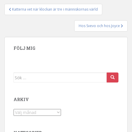
Katterna vet när klockan är tre i människornas värld
Inläggsnavigering
Hos Svevo och hos Joyce
FÖLJ MIG
Sök efter:
ARKIV
Arkiv