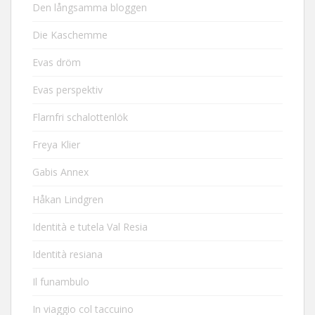
Den långsamma bloggen
Die Kaschemme
Evas dröm
Evas perspektiv
Flarnfri schalottenlök
Freya Klier
Gabis Annex
Håkan Lindgren
Identità e tutela Val Resia
Identità resiana
Il funambulo
In viaggio col taccuino