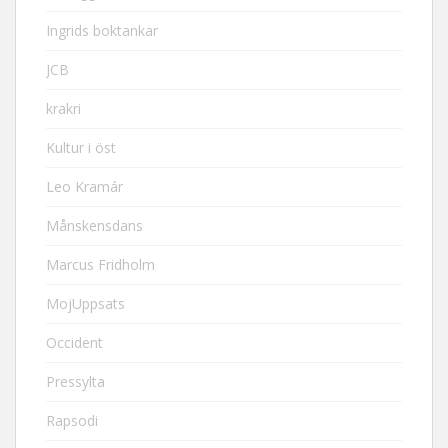
Ingrids boktankar
JCB
krakri
Kultur i öst
Leo Kramár
Månskensdans
Marcus Fridholm
MojUppsats
Occident
Pressylta
Rapsodi