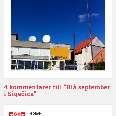
4 kommentarer till “Blå september
i Sigečica”
GÖRAN