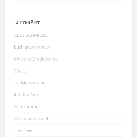
LITTERÄRT
ALTE SCHMIEDE
buchladen-in-buch
Christine Bredenkamp
Ersatz
franska romaner
in/ad/ae/qu/at
Kornkammer
Kritikerseminariet
Lev i Lviv