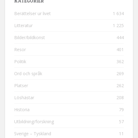
KATEGORIER
Berättelser ur livet
1 634
Litteratur
1 225
Bilder/bildkonst
444
Resor
401
Politik
362
Ord och språk
269
Platser
262
Löshästar
208
Historia
79
Utbildning/forskning
57
Sverige – Tyskland
11