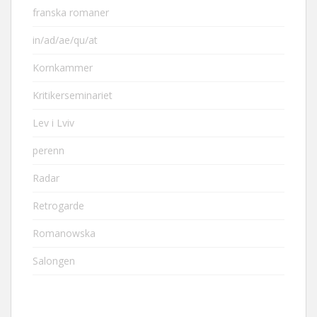
franska romaner
in/ad/ae/qu/at
Kornkammer
Kritikerseminariet
Lev i Lviv
perenn
Radar
Retrogarde
Romanowska
Salongen