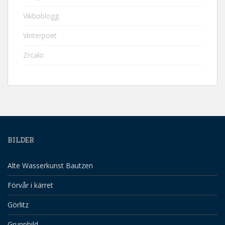
Vikboblogg
Vinterpoet
Zrcalo
BILDER
Alte Wasserkunst Bautzen
Förvår i kärret
Görlitz
Gruppbild