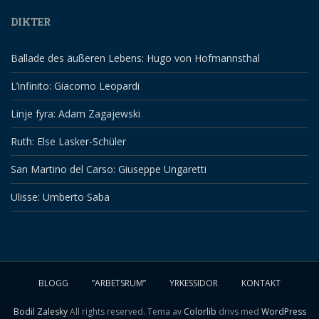
DIKTER
Ballade des äußeren Lebens: Hugo von Hofmannsthal
L’infinito: Giacomo Leopardi
Linje fyra: Adam Zagajewski
Ruth: Else Lasker-Schüler
San Martino del Carso: Giuseppe Ungaretti
Ulisse: Umberto Saba
BLOGG
”ARBETSRUM”
YRKESSIDOR
KONTAKT
Bodil Zalesky
All rights reserved. Tema av
Colorlib
drivs med
WordPress