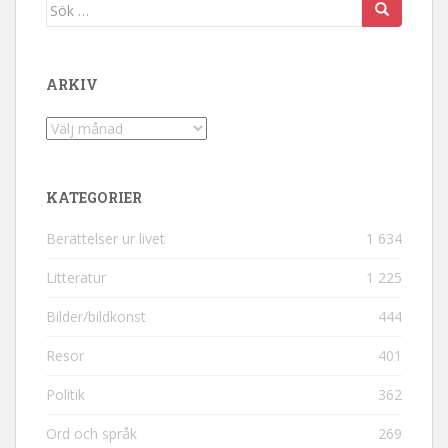
Sök efter:
ARKIV
Arkiv
KATEGORIER
Berättelser ur livet
1 634
Litteratur
1 225
Bilder/bildkonst
444
Resor
401
Politik
362
Ord och språk
269