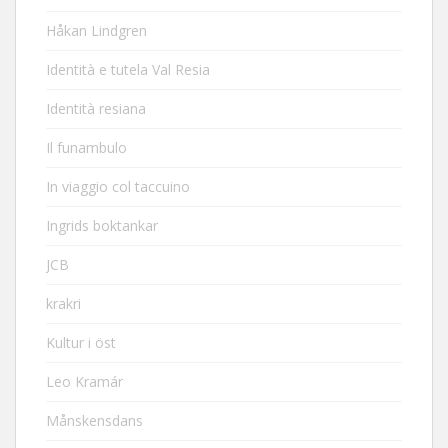
Håkan Lindgren
Identità e tutela Val Resia
Identità resiana
Il funambulo
In viaggio col taccuino
Ingrids boktankar
JCB
krakri
Kultur i öst
Leo Kramár
Månskensdans