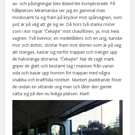
av- och påstigningar blev ibland lite komplicerade. På
hållplatsen Miramarska ser jag en gammal man
mödosamt ta sig fram på kryckor mot spårvagnen, som
just är på väg att ge sig av. Då hörs två starka röster
som i kör ropar ”Čekajte” mot chauffören, ja, mot hela
vagnen. Två kvinnor, en medelålders och en ung, kanske
mor och dotter, störtar fram mot dörren som är på väg
att stängas, kastar sig nerför trappan och tränger upp
de halvstänga dörrarna. ”Čekajte!” När de tagit mark
griper de glatt och bestämt tag i mannen från varsin
sida och baxar upp honom för trappan med några
snabba och kraftfulla rörelser. Muntert pladdrande föser
de undan en sittande ung man och låter den gamle
sätta sig på den nu lediga platsen. Klart!