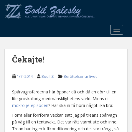
S
k
i
p
t
TOGGLE
o
m
a
Čekajte!
i
n
c
1/7 -2014
Bodil Z
Berättelser ur livet
o
n
t
Spårvagnsfärderna här öppnar då och då en dörr till en
e
lite grovkalibrig medmänsklighetens värld. Minns ni
n
mokro je-episoden
? Här ska ni få höra något lika bra:
t
Förra eller förrförra veckan satt jag på treans spårvagn
på väg till en tentavakt. Det var rätt varmt ute och inne.
Trean har ingen luftkonditionering och det var trångt, så