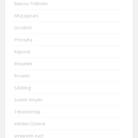
Marcus Fridholm
MojUppsats
Occident
Pressylta
Rapsodi
ResiaNet
Rosaièn
Salzblog
Svante Weyler
Tekstolomija
Världen Österut
viewpoint-east