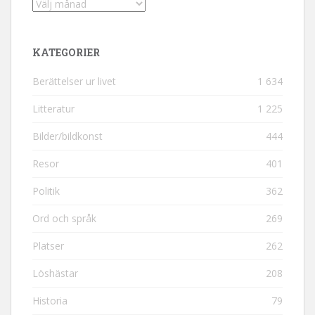
Arkiv
KATEGORIER
Berättelser ur livet
1 634
Litteratur
1 225
Bilder/bildkonst
444
Resor
401
Politik
362
Ord och språk
269
Platser
262
Löshästar
208
Historia
79