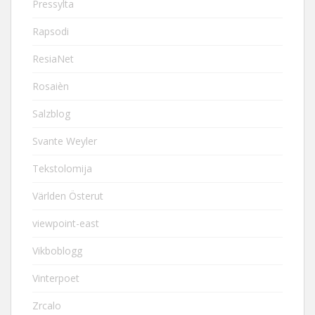
Pressylta
Rapsodi
ResiaNet
Rosaièn
Salzblog
Svante Weyler
Tekstolomija
Världen Österut
viewpoint-east
Vikboblogg
Vinterpoet
Zrcalo