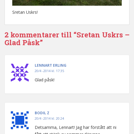
Sretan Uskrs!
2 kommentarer till “Sretan Uskrs –
Glad Påsk”
LENNART ERLING
20/4 -2014 kl. 17:35
Glad påsk!
BODIL Z
20/4 -2014 kl. 20:24
Detsamma, Lennart! Jag har förstått att ni