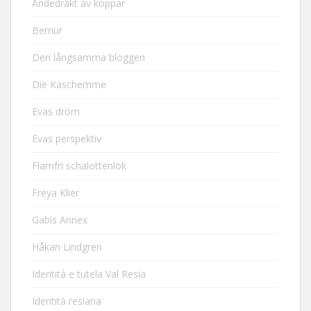
Andedräkt av koppar
Bernur
Den långsamma bloggen
Die Kaschemme
Evas dröm
Evas perspektiv
Flarnfri schalottenlök
Freya Klier
Gabis Annex
Håkan Lindgren
Identità e tutela Val Resia
Identità resiana