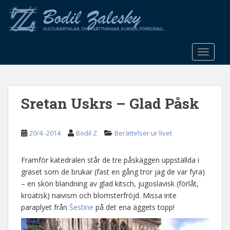
S
k
i
p
t
TOGGLE
o
m
a
Sretan Uskrs – Glad Påsk
i
n
c
20/4 -2014
Bodil Z
Berättelser ur livet
o
n
t
Framför katedralen står de tre påskäggen uppställda i
e
gräset som de brukar (fast en gång tror jag de var fyra)
n
– en skön blandning av glad kitsch, jugoslavisk (förlåt,
t
kroatisk) naivism och blomsterfröjd. Missa inte
paraplyet från
Šestine
på det ena äggets topp!