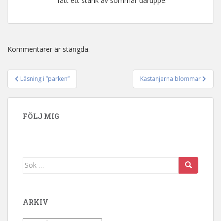
fått ett stänk av sommar däruppe.
Kommentarer är stängda.
Läsning i ”parken”
Kastanjerna blommar
Inläggsnavigering
FÖLJ MIG
Sök efter:
ARKIV