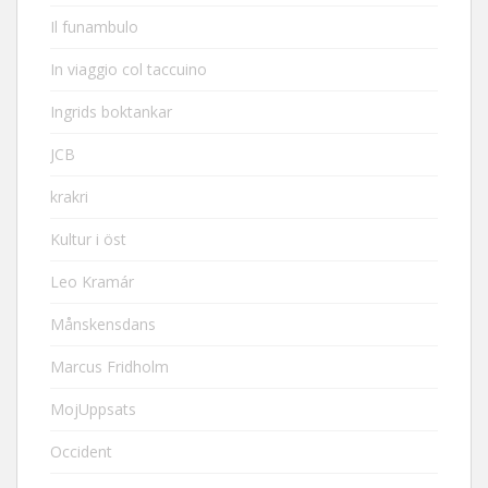
Il funambulo
In viaggio col taccuino
Ingrids boktankar
JCB
krakri
Kultur i öst
Leo Kramár
Månskensdans
Marcus Fridholm
MojUppsats
Occident