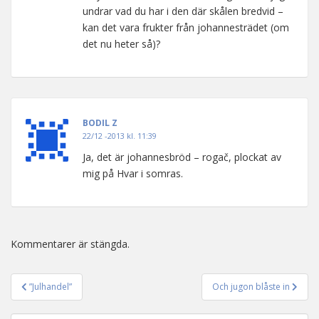
undrar vad du har i den där skålen bredvid –
kan det vara frukter från johannesträdet (om
det nu heter så)?
BODIL Z
22/12 -2013 kl. 11:39
Ja, det är johannesbröd – rogač, plockat av
mig på Hvar i somras.
Kommentarer är stängda.
”Julhandel”
Och jugon blåste in
Inläggsnavigering