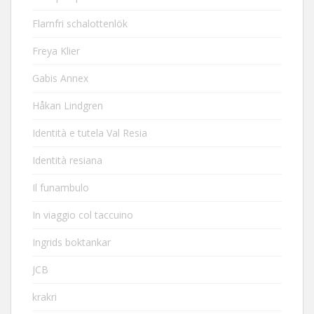
Flarnfri schalottenlök
Freya Klier
Gabis Annex
Håkan Lindgren
Identità e tutela Val Resia
Identità resiana
Il funambulo
In viaggio col taccuino
Ingrids boktankar
JCB
krakri