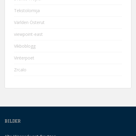
Tekstolomija
Världen Österut
viewpoint-east
Vikboblogg
Vinterpoet
Zrcalo
BILDER