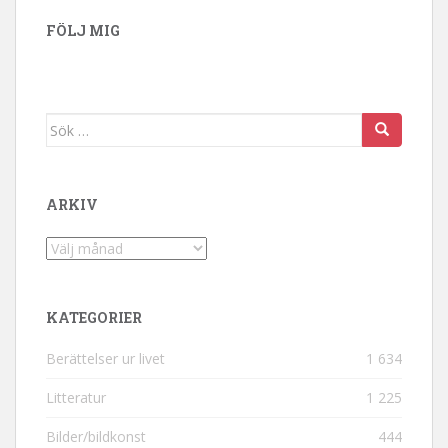
FÖLJ MIG
Sök efter:
ARKIV
Arkiv
KATEGORIER
Berättelser ur livet
1 634
Litteratur
1 225
Bilder/bildkonst
444