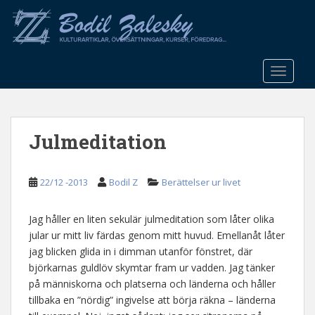
S
k
i
p
t
TOGGLE
o
m
a
Julmeditation
i
n
c
22/12 -2013
Bodil Z
Berättelser ur livet
o
n
t
Jag håller en liten sekulär julmeditation som låter olika
e
jular ur mitt liv färdas genom mitt huvud. Emellanåt låter
n
jag blicken glida in i dimman utanför fönstret, där
t
björkarnas guldlöv skymtar fram ur vadden. Jag tänker
på människorna och platserna och länderna och håller
tillbaka en ”nördig” ingivelse att börja räkna – länderna