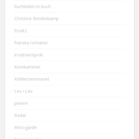
buchladen-in-buch
Christine Bredenkamp
Ersatz
franska romaner
in/ad/ae/qu/at
Kornkammer
Kritikerseminariet
Lev i Lviv
perenn
Radar
Retrogarde