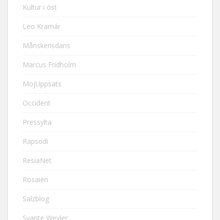
Kultur i öst
Leo Kramár
Månskensdans
Marcus Fridholm
MojUppsats
Occident
Pressylta
Rapsodi
ResiaNet
Rosaièn
Salzblog
Svante Weyler