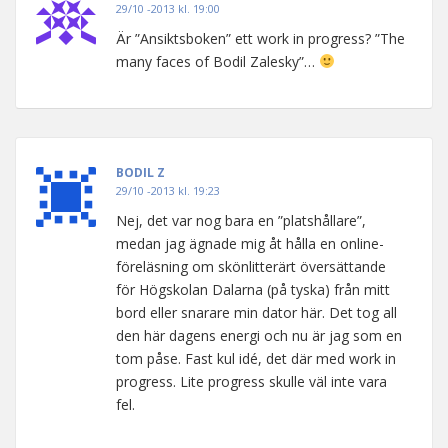
29/10 -2013 kl. 19:00
Är ”Ansiktsboken” ett work in progress? ”The
many faces of Bodil Zalesky”…
BODIL Z
29/10 -2013 kl. 19:23
Nej, det var nog bara en ”platshållare”,
medan jag ägnade mig åt hålla en online-
föreläsning om skönlitterärt översättande
för Högskolan Dalarna (på tyska) från mitt
bord eller snarare min dator här. Det tog all
den här dagens energi och nu är jag som en
tom påse. Fast kul idé, det där med work in
progress. Lite progress skulle väl inte vara
fel.