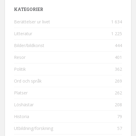
KATEGORIER
Berättelser ur livet
1 634
Litteratur
1 225
Bilder/bildkonst
444
Resor
401
Politik
362
Ord och språk
269
Platser
262
Löshästar
208
Historia
79
Utbildning/forskning
57