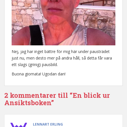
Nej, jag har inget bättre för mig här under pausträdet
just nu, men desto mer på andra håll, så detta får vara
ett slags (grinig) pausbild.
Buona giornata! Ugodan dan!
2 kommentarer till “En blick ur
Ansiktsboken”
LENNART ERLING