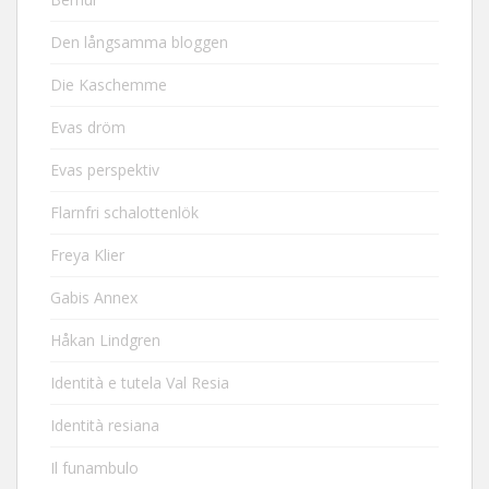
Den långsamma bloggen
Die Kaschemme
Evas dröm
Evas perspektiv
Flarnfri schalottenlök
Freya Klier
Gabis Annex
Håkan Lindgren
Identità e tutela Val Resia
Identità resiana
Il funambulo