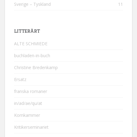
Sverige – Tyskland
11
LITTERÄRT
ALTE SCHMIEDE
buchladen-in-buch
Christine Bredenkamp
Ersatz
franska romaner
in/ad/ae/qu/at
Kornkammer
Kritikerseminariet