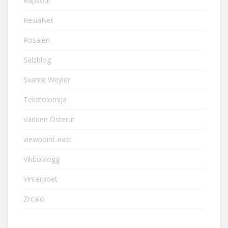
Rapsodi
ResiaNet
Rosaièn
Salzblog
Svante Weyler
Tekstolomija
Världen Österut
viewpoint-east
Vikboblogg
Vinterpoet
Zrcalo