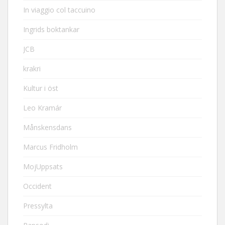
In viaggio col taccuino
Ingrids boktankar
JCB
krakri
Kultur i öst
Leo Kramár
Månskensdans
Marcus Fridholm
MojUppsats
Occident
Pressylta