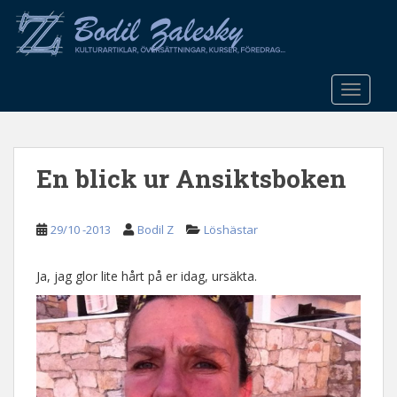
S
k
i
p
t
TOGGLE
o
m
a
En blick ur Ansiktsboken
i
n
c
29/10 -2013
Bodil Z
Löshästar
o
n
t
Ja, jag glor lite hårt på er idag, ursäkta.
e
n
t