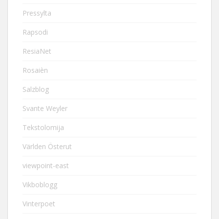
Pressylta
Rapsodi
ResiaNet
Rosaièn
Salzblog
Svante Weyler
Tekstolomija
Världen Österut
viewpoint-east
Vikboblogg
Vinterpoet