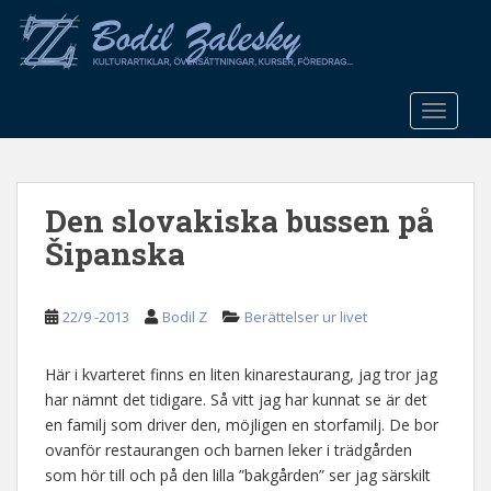
S
k
i
p
t
TOGGLE
o
m
a
Den slovakiska bussen på
i
n
Šipanska
c
o
n
22/9 -2013
Bodil Z
Berättelser ur livet
t
e
Här i kvarteret finns en liten kinarestaurang, jag tror jag
n
har nämnt det tidigare. Så vitt jag har kunnat se är det
t
en familj som driver den, möjligen en storfamilj. De bor
ovanför restaurangen och barnen leker i trädgården
som hör till och på den lilla ”bakgården” ser jag särskilt