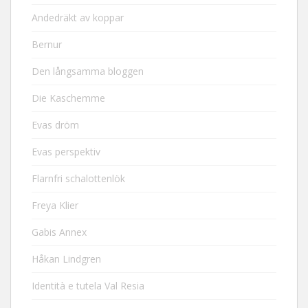
Andedräkt av koppar
Bernur
Den långsamma bloggen
Die Kaschemme
Evas dröm
Evas perspektiv
Flarnfri schalottenlök
Freya Klier
Gabis Annex
Håkan Lindgren
Identità e tutela Val Resia