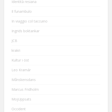
Identità resiana
Il funambulo
In viaggio col taccuino
Ingrids boktankar
JCB
krakri
Kultur i öst
Leo Kramár
Månskensdans
Marcus Fridholm
MojUppsats
Occident