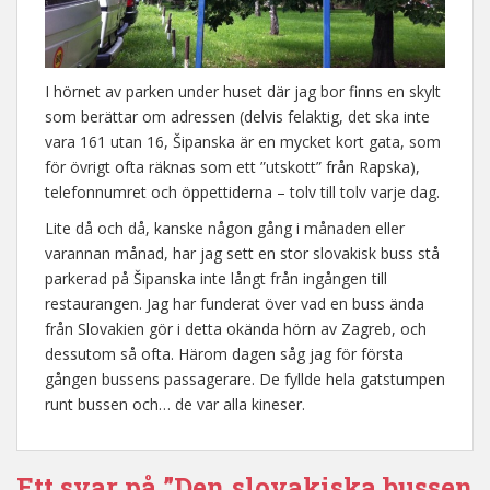
I hörnet av parken under huset där jag bor finns en skylt
som berättar om adressen (delvis felaktig, det ska inte
vara 161 utan 16, Šipanska är en mycket kort gata, som
för övrigt ofta räknas som ett ”utskott” från Rapska),
telefonnumret och öppettiderna – tolv till tolv varje dag.
Lite då och då, kanske någon gång i månaden eller
varannan månad, har jag sett en stor slovakisk buss stå
parkerad på Šipanska inte långt från ingången till
restaurangen. Jag har funderat över vad en buss ända
från Slovakien gör i detta okända hörn av Zagreb, och
dessutom så ofta. Härom dagen såg jag för första
gången bussens passagerare. De fyllde hela gatstumpen
runt bussen och… de var alla kineser.
Ett svar på ”Den slovakiska bussen