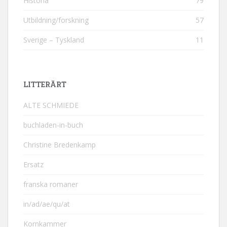
Historia
79
Utbildning/forskning
57
Sverige – Tyskland
11
LITTERÄRT
ALTE SCHMIEDE
buchladen-in-buch
Christine Bredenkamp
Ersatz
franska romaner
in/ad/ae/qu/at
Kornkammer