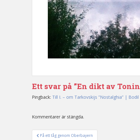
Ett svar på ”En dikt av Toni
Pingback:
Till I. – om Tarkovskijs ”Nostalghia” | Bodil
Kommentarer är stängda.
På ett tåg genom Oberbayern