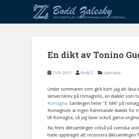
S
k
i
p
t
o
m
En dikt av Tonino Gu
a
i
n
21/9 -2013
Bodil Z
Litteratur
c
o
n
Under sommaren som gick kom jag att läsa e
t
skriver/skrev på romagnolo, en dialekt som ta
e
Romagna
. Samlingen heter ”E’ Mél” på romagn
n
Romagnolo är ingen främmande dialekt för mi
t
till Romagna, så jag läser också gärna origina
Nu finns diktsamlingen också på svenska under
hade uppdraget att recensera diktsamlingen fö