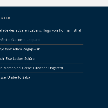
IKTER
allade des äußeren Lebens: Hugo von Hofmannsthal
infinito: Giacomo Leopardi
nje fyra: Adam Zagajewski
th: Else Lasker-Schüler
n Martino del Carso: Giuseppe Ungaretti
isse: Umberto Saba