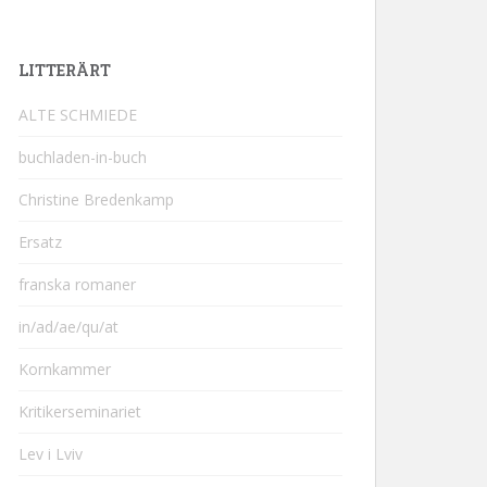
LITTERÄRT
ALTE SCHMIEDE
buchladen-in-buch
Christine Bredenkamp
Ersatz
franska romaner
in/ad/ae/qu/at
Kornkammer
Kritikerseminariet
Lev i Lviv