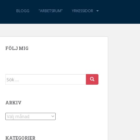
BLOGG
”ARBETSRUM”
YRKESSIDOR
FÖLJ MIG
Sök efter:
ARKIV
Arkiv
KATEGORIER