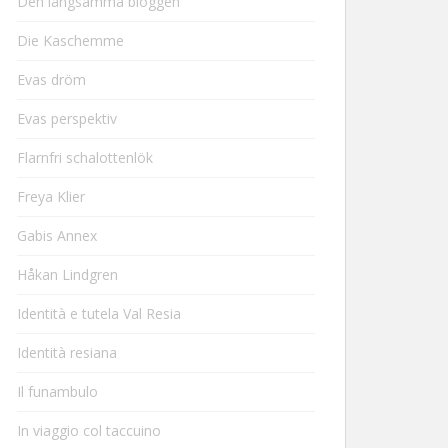
Den långsamma bloggen
Die Kaschemme
Evas dröm
Evas perspektiv
Flarnfri schalottenlök
Freya Klier
Gabis Annex
Håkan Lindgren
Identità e tutela Val Resia
Identità resiana
Il funambulo
In viaggio col taccuino