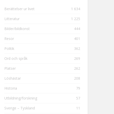
Berättelser ur livet
1 634
Litteratur
1 225
Bilder/bildkonst
444
Resor
401
Politik
362
Ord och språk
269
Platser
262
Löshästar
208
Historia
79
Utbildning/forskning
57
Sverige – Tyskland
11