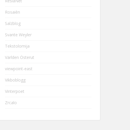
ResiaNet
Rosaièn
Salzblog
Svante Weyler
Tekstolomija
Världen Österut
viewpoint-east
Vikboblogg
Vinterpoet
Zrcalo