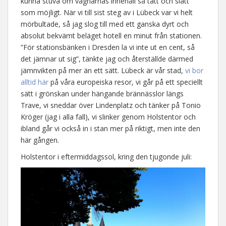
kunna stuva om vagnarnas innehåll så tätt och slätt
som möjligt. När vi till sist steg av i Lübeck var vi helt
mörbultade, så jag slog till med ett ganska dyrt och
absolut bekvämt beläget hotell en minut från stationen.
”För stationsbänken i Dresden la vi inte ut en cent, så
det jämnar ut sig”, tänkte jag och återställde därmed
jämnvikten på mer än ett sätt. Lübeck är vår stad,
vi bor
alltid här
på våra europeiska resor, vi går på ett speciellt
sätt i grönskan under hängande brännässlor längs
Trave, vi sneddar över Lindenplatz och tänker på Tonio
Kröger (jag i alla fall), vi slinker genom Holstentor och
ibland går vi också in i stan mer på riktigt, men inte den
här gången.
Holstentor i eftermiddagssol, kring den tjugonde juli: