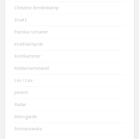
Christine Bredenkamp
Ersatz
franska romaner
in/ad/ae/qu/at
Kornkammer
Kritikerseminariet
Lev i Lviv
perenn
Radar
Retrogarde
Romanowska