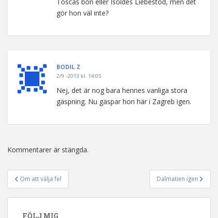
Toscas bön eller Isoldes Liebestod, men det
gör hon väl inte?
BODIL Z
2/9 -2013 kl. 14:05
Nej, det är nog bara hennes vanliga stora
gäspning. Nu gäspar hon här i Zagreb igen.
Kommentarer är stängda.
Om att välja fel
Dalmatien igen
Inläggsnavigering
FÖLJ MIG