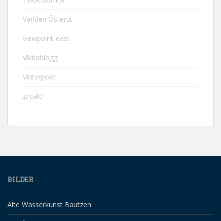
Världen Österut
viewpoint-east
Vikboblogg
Vinterpoet
Zrcalo
BILDER
Alte Wasserkunst Bautzen