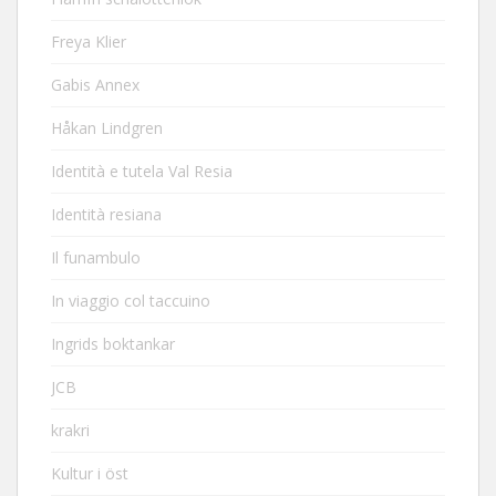
Freya Klier
Gabis Annex
Håkan Lindgren
Identità e tutela Val Resia
Identità resiana
Il funambulo
In viaggio col taccuino
Ingrids boktankar
JCB
krakri
Kultur i öst