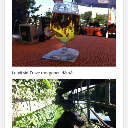
Londi vid Trave morgonen därpå: