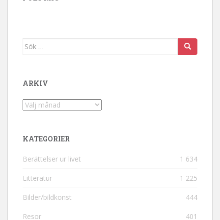
Sök efter:
ARKIV
Arkiv
KATEGORIER
Berättelser ur livet
1 634
Litteratur
1 225
Bilder/bildkonst
444
Resor
401