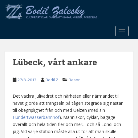
S
k
i
p
t
TOGGLE
o
m
a
Lübeck, vårt ankare
i
n
c
27/8 -2013
Bodil Z
Resor
o
n
t
Det vackra julivädret och närheten eller närmandet till
e
havet gjorde att trängseln på tågen stegrade sig nästan
n
till obegriplighet från och med Uelzen (med sin
t
Hundertwasserbahnhof
). Människor, cyklar, bagage
överallt och hela tiden fler och mer… och så Londi och
jag. Vid varje station måste alla ut för att man skulle