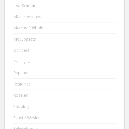
Leo Kramár
Månskensdans
Marcus Fridholm
MojUppsats
Occident
Pressylta
Rapsodi
ResiaNet
Rosaièn
Salzblog
Svante Weyler
Tekstolomija