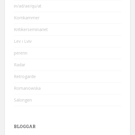
in/ad/ae/qu/at
Kornkammer
Kritikerseminariet
Lev i Lviv
perenn
Radar
Retrogarde
Romanowska
Salongen
BLOGGAR