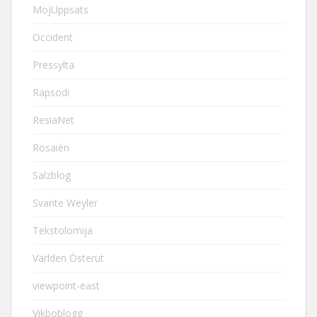
MojUppsats
Occident
Pressylta
Rapsodi
ResiaNet
Rosaièn
Salzblog
Svante Weyler
Tekstolomija
Världen Österut
viewpoint-east
Vikboblogg