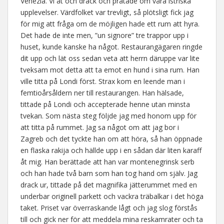
Venezia. Vi åt och drack och pratade om våra istriska
upplevelser. Värdfolket var trevligt, så plötsligt fick jag
för mig att fråga om de möjligen hade ett rum att hyra.
Det hade de inte men, ”un signore” tre trappor upp i
huset, kunde kanske ha något. Restaurangägaren ringde
dit upp och lät oss sedan veta att herrn däruppe var lite
tveksam mot detta att ta emot en hund i sina rum. Han
ville titta på Londi först. Strax kom en leende man i
femtioårsåldern ner till restaurangen. Han hälsade,
tittade på Londi och accepterade henne utan minsta
tvekan. Som nästa steg följde jag med honom upp för
att titta på rummet. Jag sa något om att jag bor i
Zagreb och det tyckte han om att höra, så han öppnade
en flaska rakija och hällde upp i en sådan där liten karaff
åt mig. Han berättade att han var montenegrinsk serb
och han hade två barn som han tog hand om själv. Jag
drack ur, tittade på det magnifika jätterummet med en
underbar originell parkett och vackra träbalkar i det höga
taket. Priset var överraskande lågt och jag slog förstås
till och gick ner för att meddela mina reskamrater och ta