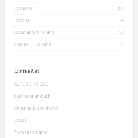
Löshästar
208
Historia
79
Utbildning/forskning
57
Sverige – Tyskland
11
LITTERÄRT
ALTE SCHMIEDE
buchladen-in-buch
Christine Bredenkamp
Ersatz
franska romaner