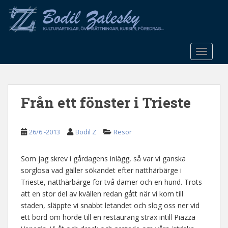
S
k
i
p
t
TOGGLE
o
m
a
Från ett fönster i Trieste
i
n
c
26/6 -2013
Bodil Z
Resor
o
n
t
Som jag skrev i gårdagens inlägg, så var vi ganska
e
sorglösa vad gäller sökandet efter natthärbärge i
n
Trieste, natthärbärge för två damer och en hund. Trots
t
att en stor del av kvällen redan gått när vi kom till
staden, släppte vi snabbt letandet och slog oss ner vid
ett bord om hörde till en restaurang strax intill Piazza