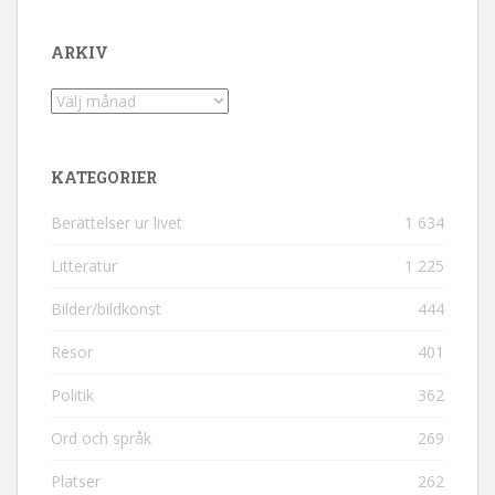
ARKIV
Arkiv
KATEGORIER
Berättelser ur livet
1 634
Litteratur
1 225
Bilder/bildkonst
444
Resor
401
Politik
362
Ord och språk
269
Platser
262