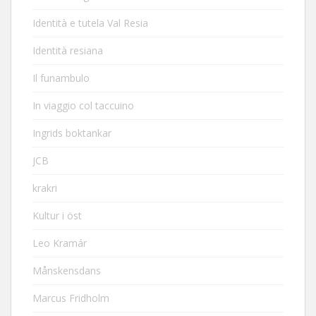
Identità e tutela Val Resia
Identità resiana
Il funambulo
In viaggio col taccuino
Ingrids boktankar
JCB
krakri
Kultur i öst
Leo Kramár
Månskensdans
Marcus Fridholm