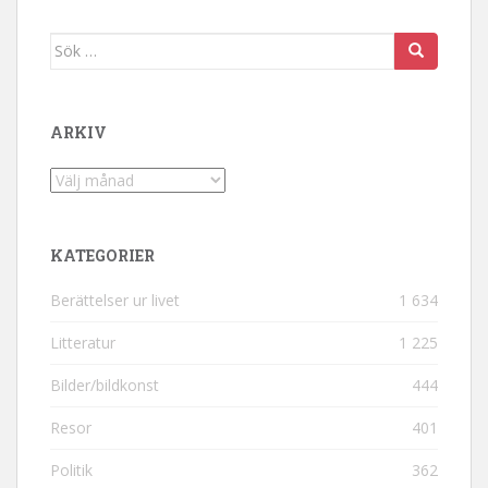
Sök efter:
ARKIV
Arkiv
KATEGORIER
Berättelser ur livet
1 634
Litteratur
1 225
Bilder/bildkonst
444
Resor
401
Politik
362