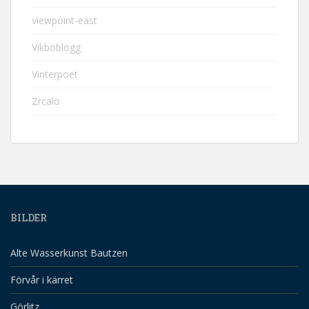
viewpoint-east
Vikboblogg
Vinterpoet
Zrcalo
BILDER
Alte Wasserkunst Bautzen
Förvår i kärret
Görlitz