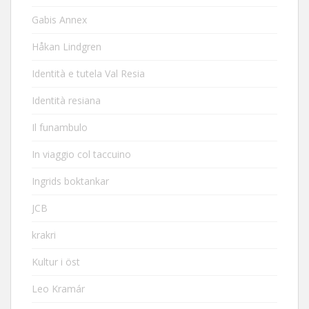
Gabis Annex
Håkan Lindgren
Identità e tutela Val Resia
Identità resiana
Il funambulo
In viaggio col taccuino
Ingrids boktankar
JCB
krakri
Kultur i öst
Leo Kramár