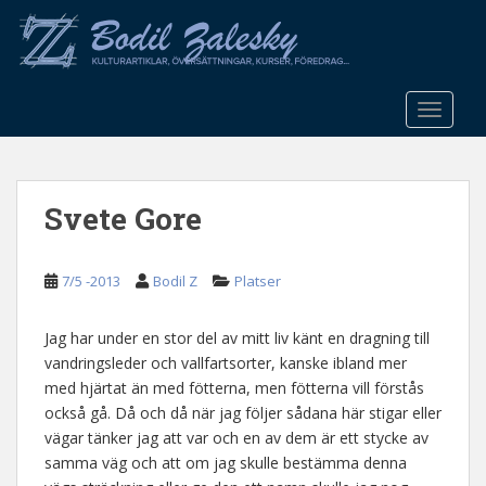
S
k
i
p
t
TOGGLE
o
m
a
Svete Gore
i
n
c
7/5 -2013
Bodil Z
Platser
o
n
t
Jag har under en stor del av mitt liv känt en dragning till
e
vandringsleder och vallfartsorter, kanske ibland mer
n
med hjärtat än med fötterna, men fötterna vill förstås
t
också gå. Då och då när jag följer sådana här stigar eller
vägar tänker jag att var och en av dem är ett stycke av
samma väg och att om jag skulle bestämma denna