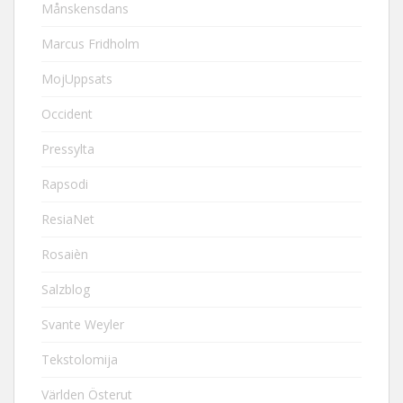
Månskensdans
Marcus Fridholm
MojUppsats
Occident
Pressylta
Rapsodi
ResiaNet
Rosaièn
Salzblog
Svante Weyler
Tekstolomija
Världen Österut