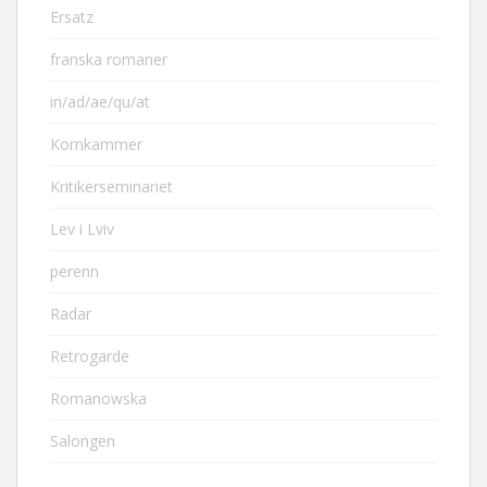
Ersatz
franska romaner
in/ad/ae/qu/at
Kornkammer
Kritikerseminariet
Lev i Lviv
perenn
Radar
Retrogarde
Romanowska
Salongen