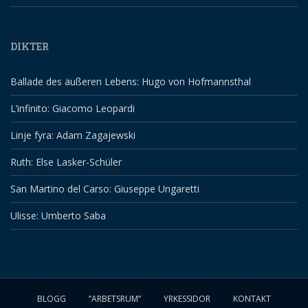
DIKTER
Ballade des äußeren Lebens: Hugo von Hofmannsthal
L’infinito: Giacomo Leopardi
Linje fyra: Adam Zagajewski
Ruth: Else Lasker-Schüler
San Martino del Carso: Giuseppe Ungaretti
Ulisse: Umberto Saba
BLOGG
”ARBETSRUM”
YRKESSIDOR
KONTAKT