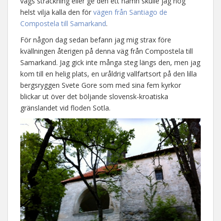
vägs sträckning eller ge den ett namn skulle jag nog
helst vilja kalla den för
vägen från Santiago de
Compostela till Samarkand
.
För någon dag sedan befann jag mig strax före
kvällningen återigen på denna väg från Compostela till
Samarkand. Jag gick inte många steg längs den, men jag
kom till en helig plats, en uråldrig vallfartsort på den lilla
bergsryggen Svete Gore som med sina fem kyrkor
blickar ut över det böljande slovensk-kroatiska
gränslandet vid floden Sotla.