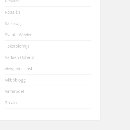
ResiaNet
Rosaièn
Salzblog
Svante Weyler
Tekstolomija
Världen Österut
viewpoint-east
Vikboblogg
Vinterpoet
Zrcalo