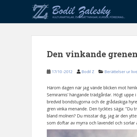
S
k
i
p
t
o
m
Den vinkande grene
a
i
n
17/10 -2012
Bodil Z
Berättelser ur liv
c
o
n
Härom dagen när jag vände blicken mot himlen
t
Semiramis’ hängande trädgårdar. Högt uppe i d
e
bredvid bondstugorna och de grådaskiga hyre
n
gren vinka menande. Den tycktes säga: ”Du tro
t
bland molnen? Du misstar dig, jag är den ytt
som doftar av myrra och lavendel och sorlar 