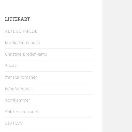
LITTERÄRT
ALTE SCHMIEDE
buchladen-in-buch
Christine Bredenkamp
Ersatz
franska romaner
in/ad/ae/qu/at
Kornkammer
Kritikerseminariet
Lev i Lviv