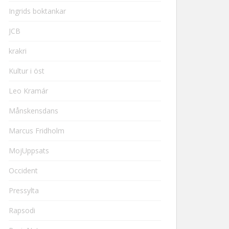
Ingrids boktankar
JCB
krakri
Kultur i öst
Leo Kramár
Månskensdans
Marcus Fridholm
MojUppsats
Occident
Pressylta
Rapsodi