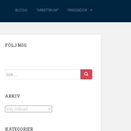
BLOGG
”ARBETSRUM”
YRKESSIDOR
FÖLJ MIG
Sök efter:
ARKIV
Arkiv
KATEGORIER