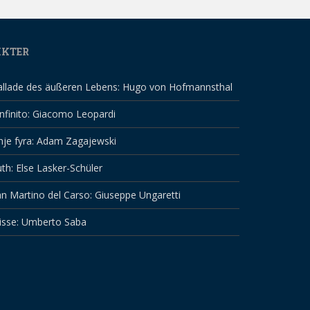
IKTER
allade des äußeren Lebens: Hugo von Hofmannsthal
infinito: Giacomo Leopardi
nje fyra: Adam Zagajewski
th: Else Lasker-Schüler
n Martino del Carso: Giuseppe Ungaretti
isse: Umberto Saba