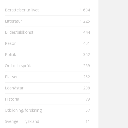
Berättelser ur livet
1 634
Litteratur
1 225
Bilder/bildkonst
444
Resor
401
Politik
362
Ord och språk
269
Platser
262
Löshästar
208
Historia
79
Utbildning/forskning
57
Sverige – Tyskland
11