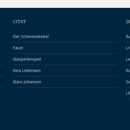
CITAT
D
Der Schimmelreiter
B
Faust
L’
Glasperlenspiel
Li
Irina Liebmann
Ru
Klara Johanson
Sa
Ul