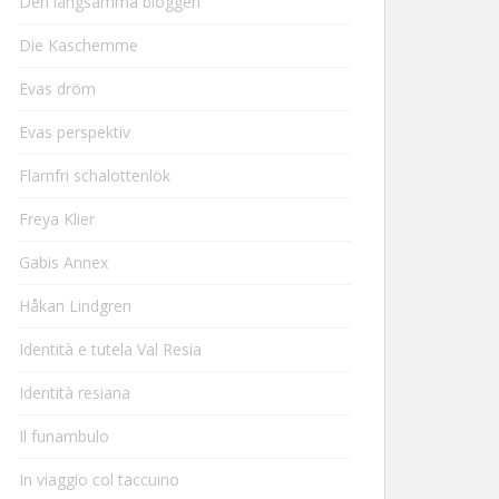
Den långsamma bloggen
Die Kaschemme
Evas dröm
Evas perspektiv
Flarnfri schalottenlök
Freya Klier
Gabis Annex
Håkan Lindgren
Identità e tutela Val Resia
Identità resiana
Il funambulo
In viaggio col taccuino