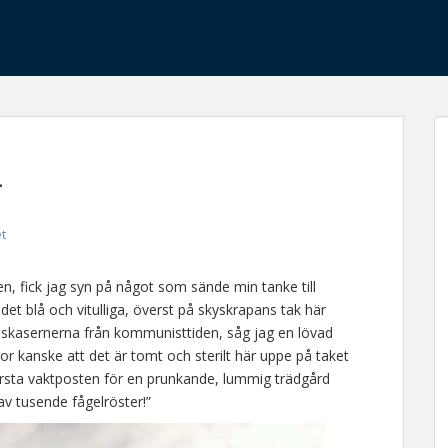
n
et
, fick jag syn på något som sände min tanke till
et blå och vitulliga, överst på skyskrapans tak här
skasernerna från kommunisttiden, såg jag en lövad
r kanske att det är tomt och sterilt här uppe på taket
ersta vaktposten för en prunkande, lummig trädgård
av tusende fågelröster!”