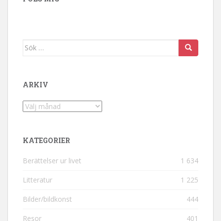
Sök efter:
ARKIV
Arkiv
KATEGORIER
Berättelser ur livet
1 634
Litteratur
1 225
Bilder/bildkonst
444
Resor
401