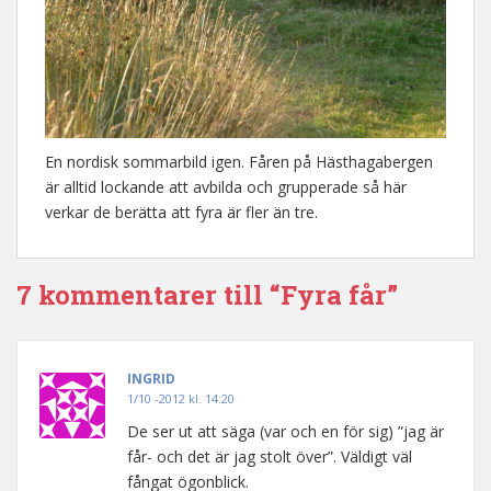
En nordisk sommarbild igen. Fåren på Hästhagabergen
är alltid lockande att avbilda och grupperade så här
verkar de berätta att fyra är fler än tre.
7 kommentarer till “Fyra får”
INGRID
1/10 -2012 kl. 14:20
De ser ut att säga (var och en för sig) ”jag är
får- och det är jag stolt över”. Väldigt väl
fångat ögonblick.