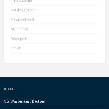
Tekstolomija
Världen Österut
viewpoint-east
Vikboblogg
Vinterpoet
Zrcalo
BILDER
Alte Wasserkunst Bautzen