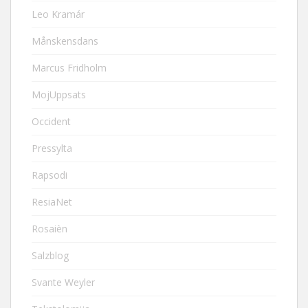
Leo Kramár
Månskensdans
Marcus Fridholm
MojUppsats
Occident
Pressylta
Rapsodi
ResiaNet
Rosaièn
Salzblog
Svante Weyler