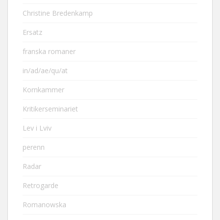
Christine Bredenkamp
Ersatz
franska romaner
in/ad/ae/qu/at
Kornkammer
Kritikerseminariet
Lev i Lviv
perenn
Radar
Retrogarde
Romanowska