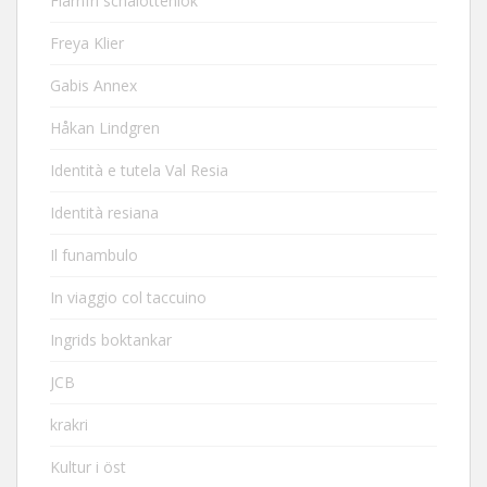
Flarnfri schalottenlök
Freya Klier
Gabis Annex
Håkan Lindgren
Identità e tutela Val Resia
Identità resiana
Il funambulo
In viaggio col taccuino
Ingrids boktankar
JCB
krakri
Kultur i öst