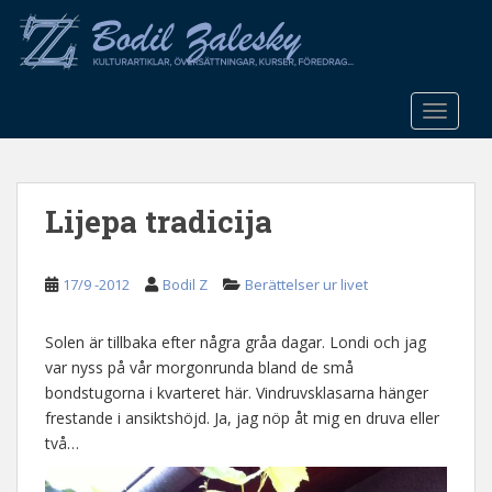
S
k
i
p
t
TOGGLE
o
m
a
Lijepa tradicija
i
n
c
17/9 -2012
Bodil Z
Berättelser ur livet
o
n
t
Solen är tillbaka efter några gråa dagar. Londi och jag
e
var nyss på vår morgonrunda bland de små
n
bondstugorna i kvarteret här. Vindruvsklasarna hänger
t
frestande i ansiktshöjd. Ja, jag nöp åt mig en druva eller
två…