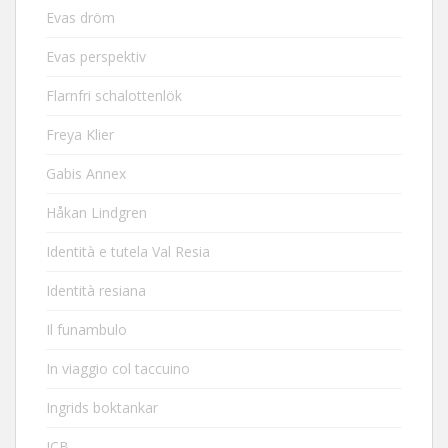
Evas dröm
Evas perspektiv
Flarnfri schalottenlök
Freya Klier
Gabis Annex
Håkan Lindgren
Identità e tutela Val Resia
Identità resiana
Il funambulo
In viaggio col taccuino
Ingrids boktankar
JCB