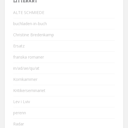
LITTERÄRT
ALTE SCHMIEDE
buchladen-in-buch
Christine Bredenkamp
Ersatz
franska romaner
in/ad/ae/qu/at
Kornkammer
Kritikerseminariet
Lev i Lviv
perenn
Radar