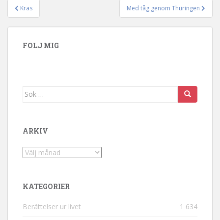
Kras
Med tåg genom Thüringen
Inläggsnavigering
FÖLJ MIG
Sök efter:
ARKIV
Arkiv
KATEGORIER
Berättelser ur livet
1 634