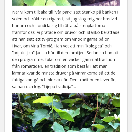
När vi kom tillbaka till ”vår park” satt Stanko på bänken i
solen och rökte en cigarett, så jag slog mig ner bredvid
honom och Londi la sig till rätta på stenplattorna
framför oss. Vi pratade om druvor och Stanko berättade
att han sett ett tv-program om vinodlingarna på ön
Hvar, om Vina Tomić. Han vet att min ”kolegica” och
”prijateljica” Janica hör till den familjen. Sedan sa han att
de i programmet talat om en vacker gammal tradition
från romartiden, en tradition som består i att man
lämnar kvar de minsta druvor på vinrankorna så att de
fattiga kan gå och plocka där. Den traditionen lever än,
sa han och log. ”Lijepa tradicija”…