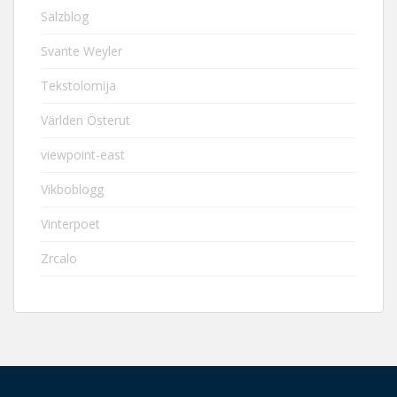
Salzblog
Svante Weyler
Tekstolomija
Världen Österut
viewpoint-east
Vikboblogg
Vinterpoet
Zrcalo