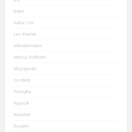
krakri
Kultur i öst
Leo Kramár
Månskensdans
Marcus Fridholm
MojUppsats
Occident
Pressylta
Rapsodi
ResiaNet
Rosaièn