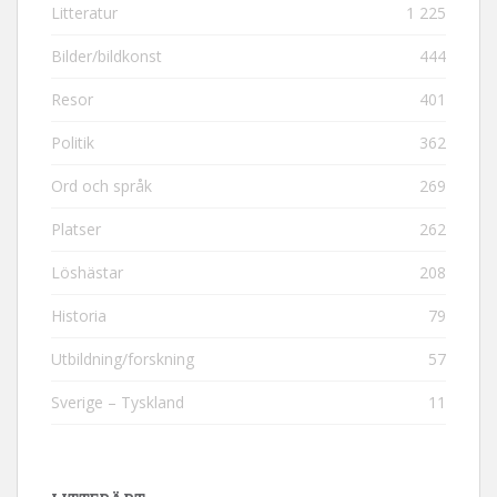
Litteratur
1 225
Bilder/bildkonst
444
Resor
401
Politik
362
Ord och språk
269
Platser
262
Löshästar
208
Historia
79
Utbildning/forskning
57
Sverige – Tyskland
11