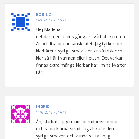
BODIL Z
14/6 -2012 kl. 15:29
Hej Marlena,
det där med tidens gång är svårt att komma
åt och lika bra är kanske det. Jag tycker om
klarbärens syrliga smak, den är så frisk och
klar så här i värmen eller hettan. Det verkar
finnas extra många klarbär här i mina kvarter
i år.
INGRID
14/6 -2012 kl. 16:19
Åh, klarbär… jag minns barndomssomrar
och stora klarbärsträd. Jag älskade den
syrliga smaken och kunde sätta i mig