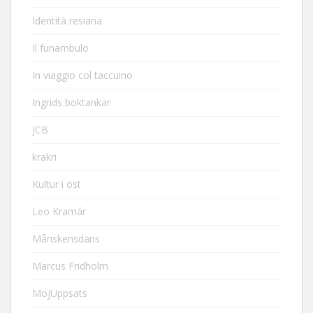
Identità resiana
Il funambulo
In viaggio col taccuino
Ingrids boktankar
JCB
krakri
Kultur i öst
Leo Kramár
Månskensdans
Marcus Fridholm
MojUppsats