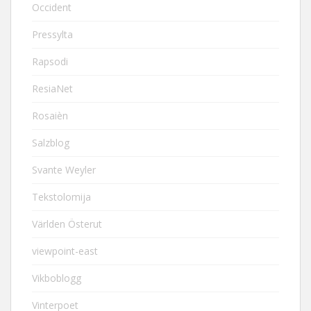
Occident
Pressylta
Rapsodi
ResiaNet
Rosaièn
Salzblog
Svante Weyler
Tekstolomija
Världen Österut
viewpoint-east
Vikboblogg
Vinterpoet