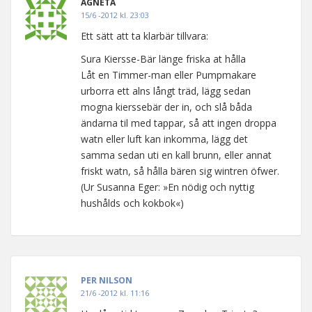
AGNETA
15/6 -2012 kl. 23:03
Ett sätt att ta klarbär tillvara:
Sura Kiersse-Bär länge friska at hålla
Låt en Timmer-man eller Pumpmakare
urborra ett alns långt träd, lägg sedan
mogna kierssebär der in, och slå båda
ändarna til med tappar, så att ingen droppa
watn eller luft kan inkomma, lägg det
samma sedan uti en kall brunn, eller annat
friskt watn, så hålla bären sig wintren öfwer.
(Ur Susanna Eger: »En nödig och nyttig
hushålds och kokbok«)
PER NILSON
21/6 -2012 kl. 11:16