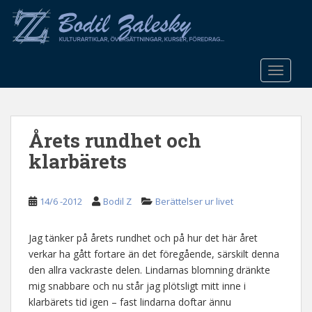
S
k
i
p
t
TOGGLE
o
m
a
Årets rundhet och
i
n
klarbärets
c
o
n
14/6 -2012
Bodil Z
Berättelser ur livet
t
e
Jag tänker på årets rundhet och på hur det här året
n
verkar ha gått fortare än det föregående, särskilt denna
t
den allra vackraste delen. Lindarnas blomning dränkte
mig snabbare och nu står jag plötsligt mitt inne i
klarbärets tid igen – fast lindarna doftar ännu