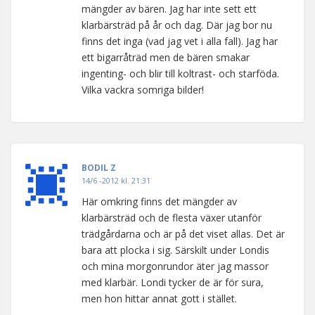
mängder av bären. Jag har inte sett ett
klarbärsträd på år och dag. Där jag bor nu
finns det inga (vad jag vet i alla fall). Jag har
ett bigarråträd men de bären smakar
ingenting- och blir till koltrast- och starföda.
Vilka vackra somriga bilder!
BODIL Z
14/6 -2012 kl. 21:31
Här omkring finns det mängder av
klarbärsträd och de flesta växer utanför
trädgårdarna och är på det viset allas. Det är
bara att plocka i sig. Särskilt under Londis
och mina morgonrundor äter jag massor
med klarbär. Londi tycker de är för sura,
men hon hittar annat gott i stället.