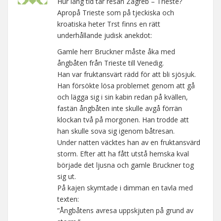
Hur lång tid tar resan Zagreb – Trieste?
Apropå Trieste som på tjeckiska och
kroatiska heter Trst finns en rätt
underhållande judisk anekdot:
Gamle herr Bruckner måste åka med
ångbåten från Trieste till Venedig.
Han var fruktansvärt rädd för att bli sjösjuk.
Han försökte lösa problemet genom att gå
och lägga sig i sin kabin redan på kvällen,
fastän ångbåten inte skulle avgå förrän
klockan två på morgonen. Han trodde att
han skulle sova sig igenom båtresan.
Under natten väcktes han av en fruktansvärd
storm. Efter att ha fått utstå hemska kval
började det ljusna och gamle Bruckner tog
sig ut.
På kajen skymtade i dimman en tavla med
texten:
”Ångbåtens avresa uppskjuten på grund av