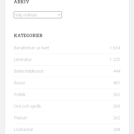
ARKIV
Arkiv
KATEGORIER
Berättelser ur livet
1 634
Litteratur
1 225
Bilder/bildkonst
444
Resor
401
Politik
362
Ord och språk
269
Platser
262
Löshästar
208