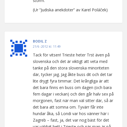
storm.”
(Ur ”Judiska anekdoter” av Karel Poláček)
BODIL Z
21/6 -2012 kl. 11:49
Tack för vitsen! Trieste heter Trst även på
slovenska och det är viktigt att veta med
tanke på den stora slovenska minoriteten
där, tycker jag. Jag åkte buss dit och det tar
lite drygt fyra timmar. Det krångliga är att
det bara finns en buss om dagen (och bara
fem dagar i veckan) och den går halv sex på
morgonen, fast när man väl sitter där, så är
det bara att somna om. Tyvärr får inte
hundar åka, så Londi var hos vänner här i
Zagreb – fast, ja, det var nog bäst för det
var väldigt hett i Trieste och när man är på