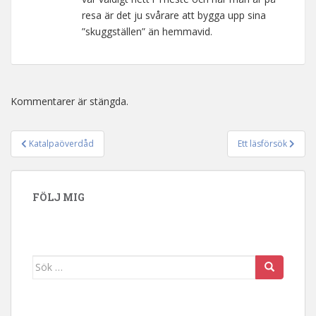
resa är det ju svårare att bygga upp sina
”skuggställen” än hemmavid.
Kommentarer är stängda.
Katalpaöverdåd
Ett läsförsök
Inläggsnavigering
FÖLJ MIG
Sök efter: