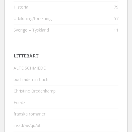
Historia
79
Utbildning/forskning
57
Sverige – Tyskland
11
LITTERÄRT
ALTE SCHMIEDE
buchladen-in-buch
Christine Bredenkamp
Ersatz
franska romaner
in/ad/ae/qu/at