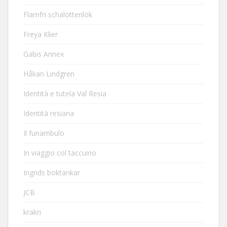
Flarnfri schalottenlök
Freya Klier
Gabis Annex
Håkan Lindgren
Identità e tutela Val Resia
Identità resiana
Il funambulo
In viaggio col taccuino
Ingrids boktankar
JCB
krakri