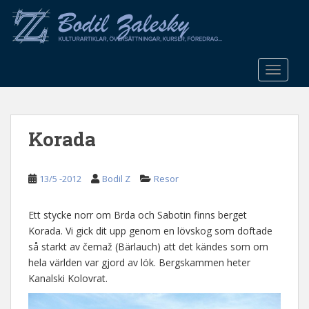
S
k
i
p
t
TOGGLE
o
m
a
Korada
i
n
c
13/5 -2012
Bodil Z
Resor
o
n
t
Ett stycke norr om Brda och Sabotin finns berget
e
Korada. Vi gick dit upp genom en lövskog som doftade
n
så starkt av čemaž (Bärlauch) att det kändes som om
t
hela världen var gjord av lök. Bergskammen heter
Kanalski Kolovrat.