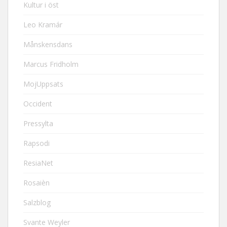
Kultur i öst
Leo Kramár
Månskensdans
Marcus Fridholm
MojUppsats
Occident
Pressylta
Rapsodi
ResiaNet
Rosaièn
Salzblog
Svante Weyler