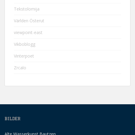
Tekstolomija
Världen Österut
viewpoint-east
Vikboblogg
Vinterpoet
Zrcalo
BILDER
Alte Wasserkunst Bautzen