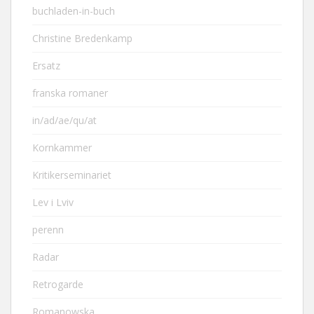
buchladen-in-buch
Christine Bredenkamp
Ersatz
franska romaner
in/ad/ae/qu/at
Kornkammer
Kritikerseminariet
Lev i Lviv
perenn
Radar
Retrogarde
Romanowska