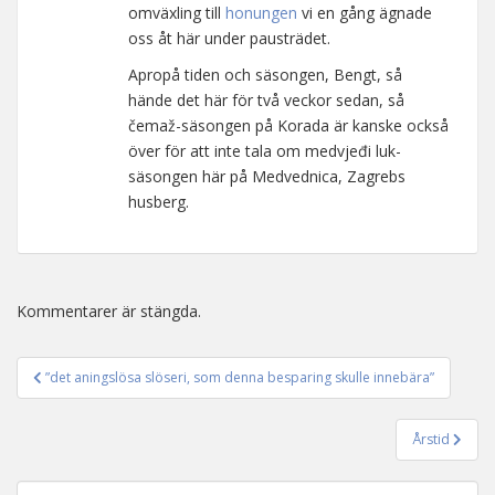
omväxling till
honungen
vi en gång ägnade
oss åt här under pausträdet.
Apropå tiden och säsongen, Bengt, så
hände det här för två veckor sedan, så
čemaž-säsongen på Korada är kanske också
över för att inte tala om medvjeđi luk-
säsongen här på Medvednica, Zagrebs
husberg.
Kommentarer är stängda.
”det aningslösa slöseri, som denna besparing skulle innebära”
Inläggsnavigering
Årstid