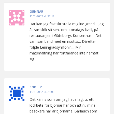
GUNNAR
13/5 -2012 kl. 22:18
Här kan jag faktiskt stajla mig lite grand… Jag
åt ramslök så sent om i torsdags kväll, på
restaurangen i Göteborgs Konserthus… Det
var i samband med en risotto… Därefter
följde Leningradsymfonin… Min
matsmältning har fortfarande inte hämtat
sig…
BODIL Z
13/5 -2012 kl. 23:09
Det känns som om jag hade lagt ut ett
lockbete för björnar här och att ni, mina
besökare här är björnarna. Bärlauch som