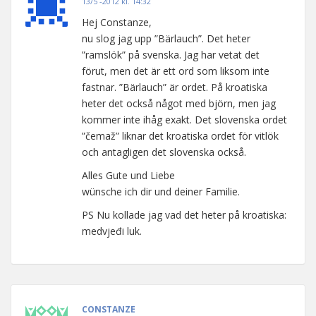
13/5 -2012 kl. 14:32
Hej Constanze,
nu slog jag upp ”Bärlauch”. Det heter
”ramslök” på svenska. Jag har vetat det
förut, men det är ett ord som liksom inte
fastnar. ”Bärlauch” är ordet. På kroatiska
heter det också något med björn, men jag
kommer inte ihåg exakt. Det slovenska ordet
”čemaž” liknar det kroatiska ordet för vitlök
och antagligen det slovenska också.
Alles Gute und Liebe
wünsche ich dir und deiner Familie.
PS Nu kollade jag vad det heter på kroatiska:
medvjeđi luk.
CONSTANZE