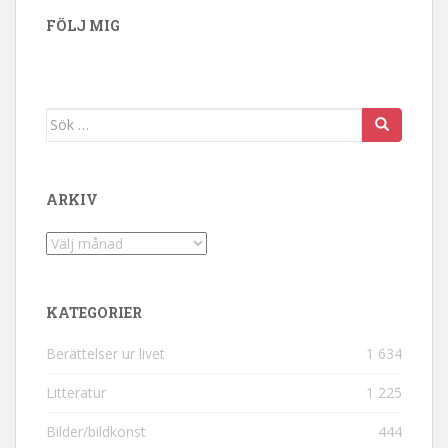
FÖLJ MIG
Sök efter:
ARKIV
Arkiv
KATEGORIER
Berättelser ur livet
1 634
Litteratur
1 225
Bilder/bildkonst
444