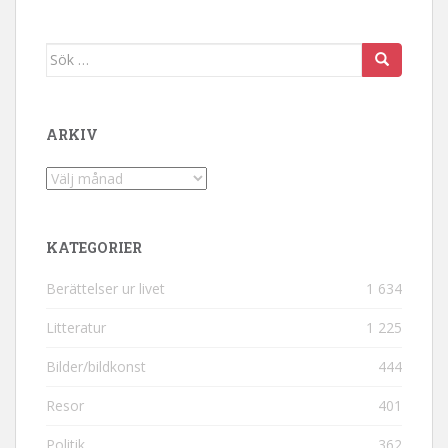
Sök efter:
ARKIV
Arkiv
KATEGORIER
Berättelser ur livet
1 634
Litteratur
1 225
Bilder/bildkonst
444
Resor
401
Politik
362