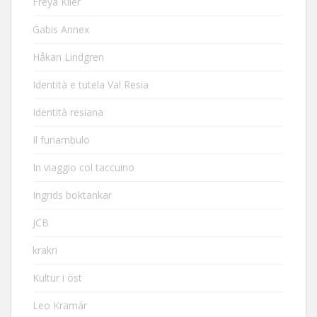
Freya Klier
Gabis Annex
Håkan Lindgren
Identità e tutela Val Resia
Identità resiana
Il funambulo
In viaggio col taccuino
Ingrids boktankar
JCB
krakri
Kultur i öst
Leo Kramár