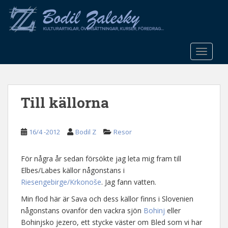
S
k
i
p
t
TOGGLE
o
m
a
Till källorna
i
n
c
16/4 -2012
Bodil Z
Resor
o
n
t
För några år sedan försökte jag leta mig fram till
e
Elbes/Labes källor någonstans i
n
Riesengebirge/Krkonoše
. Jag fann vatten.
t
Min flod här är Sava och dess källor finns i Slovenien
någonstans ovanför den vackra sjön
Bohinj
eller
Bohinjsko jezero, ett stycke väster om Bled som vi har