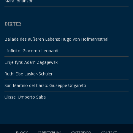
Klara Johanson
DIKTER
Ballade des äußeren Lebens: Hugo von Hofmannsthal
L’infinito: Giacomo Leopardi
Linje fyra: Adam Zagajewski
Ruth: Else Lasker-Schüler
San Martino del Carso: Giuseppe Ungaretti
Ulisse: Umberto Saba
BLOGG
”ARBETSRUM”
YRKESSIDOR
KONTAKT