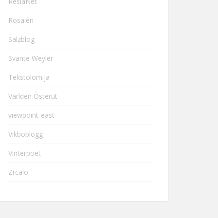
ResiaNet
Rosaièn
Salzblog
Svante Weyler
Tekstolomija
Världen Österut
viewpoint-east
Vikboblogg
Vinterpoet
Zrcalo