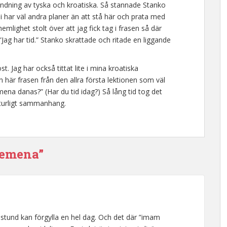
andning av tyska och kroatiska. Så stannade Stanko
i har väl andra planer än att stå här och prata med
mlighet stolt över att jag fick tag i frasen så där
”Jag har tid.” Stanko skrattade och ritade en liggande
. Jag har också tittat lite i mina kroatiska
 här frasen från den allra första lektionen som väl
mena danas?” (Har du tid idag?) Så lång tid tog det
aturligt sammanhang.
remena”
är stund kan förgylla en hel dag. Och det där ”imam