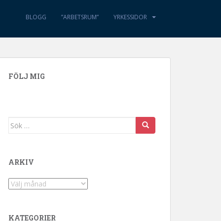
BLOGG
”ARBETSRUM”
YRKESSIDOR
FÖLJ MIG
Sök efter:
ARKIV
Arkiv
KATEGORIER