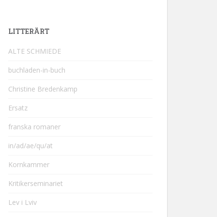
LITTERÄRT
ALTE SCHMIEDE
buchladen-in-buch
Christine Bredenkamp
Ersatz
franska romaner
in/ad/ae/qu/at
Kornkammer
Kritikerseminariet
Lev i Lviv