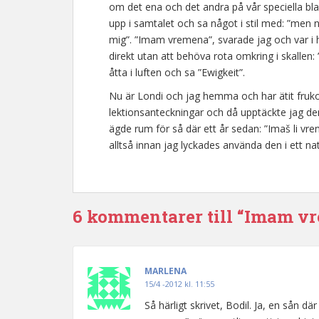
om det ena och det andra på vår speciella bl
upp i samtalet och sa något i stil med: ”men n
mig”. ”Imam vremena”, svarade jag och var i he
direkt utan att behöva rota omkring i skallen: 
åtta i luften och sa ”Ewigkeit”.
Nu är Londi och jag hemma och har ätit frukost
lektionsanteckningar och då upptäckte jag den
ägde rum för så där ett år sedan: ”Imaš li vre
alltså innan jag lyckades använda den i ett n
6 kommentarer till “Imam v
MARLENA
15/4 -2012 kl. 11:55
Så härligt skrivet, Bodil. Ja, en sån d