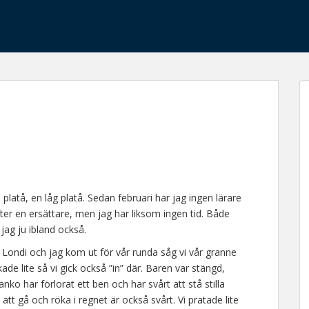
platå, en låg platå. Sedan februari har jag ingen lärare
er en ersättare, men jag har liksom ingen tid. Både
jag ju ibland också.
 Londi och jag kom ut för vår runda såg vi vår granne
de lite så vi gick också ”in” där. Baren var stängd,
ko har förlorat ett ben och har svårt att stå stilla
tt gå och röka i regnet är också svårt. Vi pratade lite