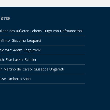
IKTER
allade des äußeren Lebens: Hugo von Hofmannsthal
infinito: Giacomo Leopardi
nje fyra: Adam Zagajewski
th: Else Lasker-Schüler
n Martino del Carso: Giuseppe Ungaretti
isse: Umberto Saba