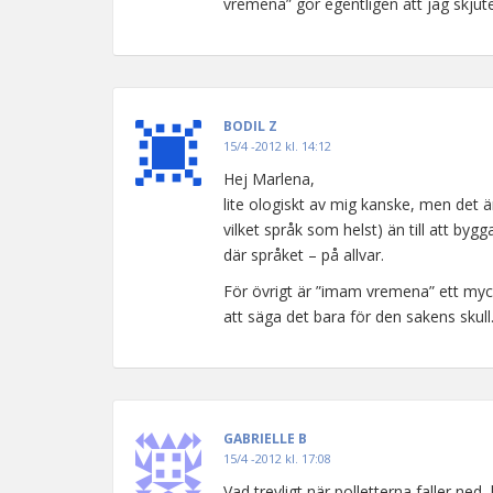
vremena” gör egentligen att jag skjuter
BODIL Z
15/4 -2012 kl. 14:12
Hej Marlena,
lite ologiskt av mig kanske, men det är j
vilket språk som helst) än till att byg
där språket – på allvar.
För övrigt är ”imam vremena” ett myck
att säga det bara för den sakens skull
GABRIELLE B
15/4 -2012 kl. 17:08
Vad trevligt när polletterna faller ne