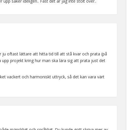
 upp saker ideligen.. Fast det är jag inte stolt över..
u oftast lättare att hitta tid till att stå kvar och prata (på
ga upp projekt kring hur man ska lära sig att prata just det
et vackert och harmoniskt uttryck, så det kan vara värt
.
d, både mänskligt och språkligt. Du kunde gott skriva mer av