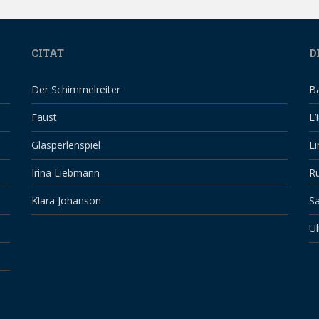
CITAT
D
Der Schimmelreiter
B
Faust
L’
Glasperlenspiel
Li
Irina Liebmann
Ru
Klara Johanson
Sa
Ul