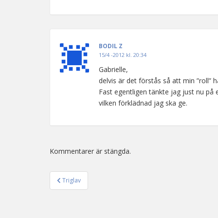
BODIL Z
15/4 -2012 kl. 20:34
Gabrielle,
delvis är det förstås så att min ”roll” 
Fast egentligen tänkte jag just nu på e
vilken förklädnad jag ska ge.
Kommentarer är stängda.
Triglav
Inläggsnavigering