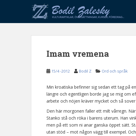
S
k
i
p
t
o
m
Imam vremena
a
i
n
15/4 -2012
Bodil Z
Ord och språk
c
o
n
Min kroatiska befinner sig sedan ett tag på en 
t
längre och egentligen borde jag se mig om eft
e
arbete och nöjen kräver mycket och så sover 
n
Den här morgonen faller ett milt vårregn. När
t
Stanko stå och röka i barens uterum. Han vinka
men på ett som ni anar ganska öppet sätt. Stan
utan stöd – mot någon vägg till exempel. Och a