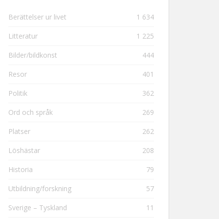
Berättelser ur livet
1 634
Litteratur
1 225
Bilder/bildkonst
444
Resor
401
Politik
362
Ord och språk
269
Platser
262
Löshästar
208
Historia
79
Utbildning/forskning
57
Sverige – Tyskland
11