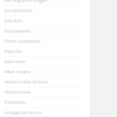
Den långsamma bloggen
Die Kaschemme
Evas dröm
Evas perspektiv
Flarnfri schalottenlök
Freya Klier
Gabis Annex
Håkan Lindgren
Identità e tutela Val Resia
Identità resiana
Il funambulo
In viaggio col taccuino