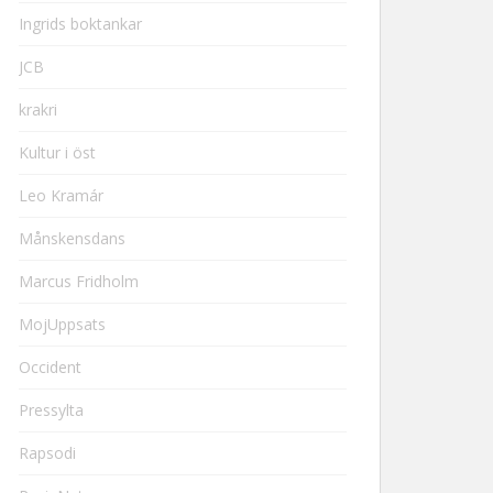
Ingrids boktankar
JCB
krakri
Kultur i öst
Leo Kramár
Månskensdans
Marcus Fridholm
MojUppsats
Occident
Pressylta
Rapsodi