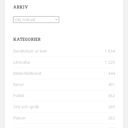
ARKIV
Arkiv
KATEGORIER
Berättelser ur livet
1 634
Litteratur
1 225
Bilder/bildkonst
444
Resor
401
Politik
362
Ord och språk
269
Platser
262