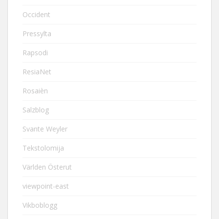
Occident
Pressylta
Rapsodi
ResiaNet
Rosaièn
Salzblog
Svante Weyler
Tekstolomija
Världen Österut
viewpoint-east
Vikboblogg