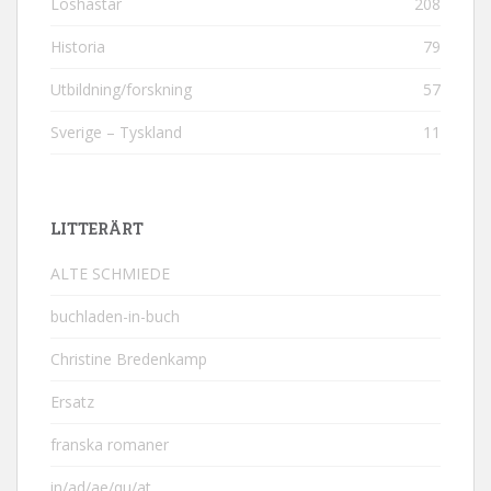
Löshästar
208
Historia
79
Utbildning/forskning
57
Sverige – Tyskland
11
LITTERÄRT
ALTE SCHMIEDE
buchladen-in-buch
Christine Bredenkamp
Ersatz
franska romaner
in/ad/ae/qu/at