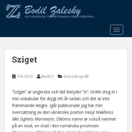
S
k
i
p
t
TOGGLE
o
m
a
Sziget
i
n
c
7/4 -2012
Bodil Z
Ord och språk
o
n
t
”Sziget” är ungerska och det betyder ”ö”. Ordet steg in i
e
min vokabulär för drygt ett år sedan och det är inte
n
främmande längre. Igår publicerade jag här min
t
översättning av den ukrainske poeten Vasyl Makhnos
dikt
Sighetu Marmației
. Diktens namn är också namnet
på en stad, en stad i den rumänska provinsen