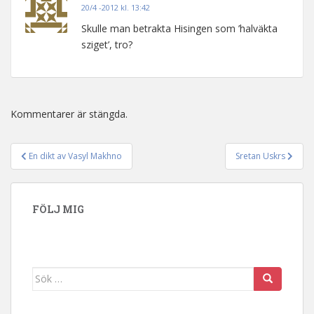
20/4 -2012 kl. 13:42
Skulle man betrakta Hisingen som ’halväkta
sziget’, tro?
Kommentarer är stängda.
En dikt av Vasyl Makhno
Sretan Uskrs
Inläggsnavigering
FÖLJ MIG
Sök efter: