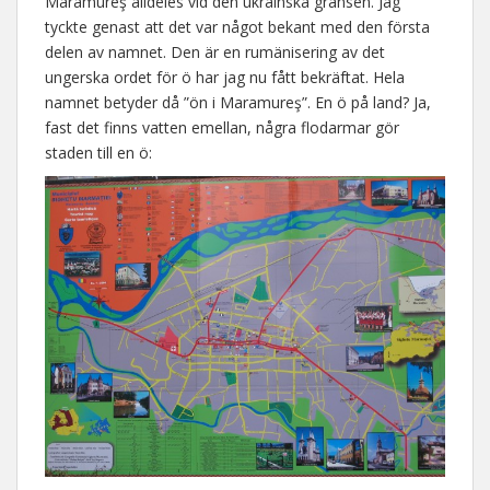
Maramureş alldeles vid den ukrainska gränsen. Jag
tyckte genast att det var något bekant med den första
delen av namnet. Den är en rumänisering av det
ungerska ordet för ö har jag nu fått bekräftat. Hela
namnet betyder då ”ön i Maramureş”. En ö på land? Ja,
fast det finns vatten emellan, några flodarmar gör
staden till en ö: