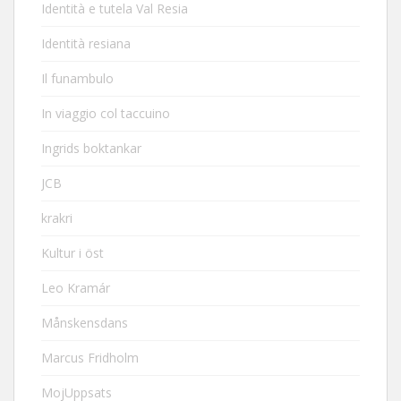
Identità e tutela Val Resia
Identità resiana
Il funambulo
In viaggio col taccuino
Ingrids boktankar
JCB
krakri
Kultur i öst
Leo Kramár
Månskensdans
Marcus Fridholm
MojUppsats