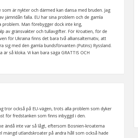
e som är nykter och därmed kan dansa med bruden. Jag
na av järnridån falla. EU har sina problem och de gamla
a problem. Man förebygger dock inte krig,
 av gränsvakter och tullavgifter. För Kroatien, för de
en för Ukraina finns det bara två alliansalternativ, att
liera sig med den gamla bundsförvanten (Putins) Ryssland.
rna är så kloka. Vi kan bara säga GRATTIS OCH
ag tror också på EU-vägen, trots alla problem som dyker
inst för fredstanken som finns inbyggd i den.
e ändå inte var så lågt, eftersom Bosnien-kroaterna
 hel mängd utlandskroater på andra håll som också hade