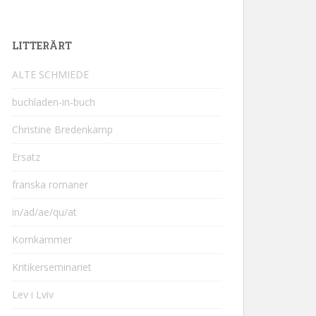
LITTERÄRT
ALTE SCHMIEDE
buchladen-in-buch
Christine Bredenkamp
Ersatz
franska romaner
in/ad/ae/qu/at
Kornkammer
Kritikerseminariet
Lev i Lviv