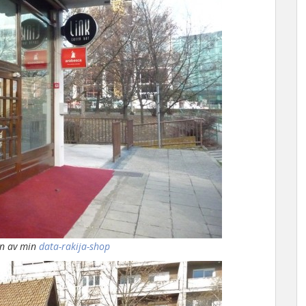
an av min
data-rakija-shop