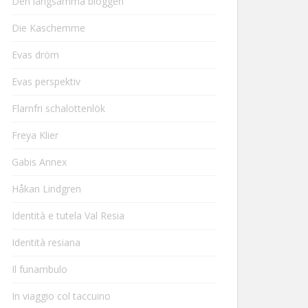
Den långsamma bloggen
Die Kaschemme
Evas dröm
Evas perspektiv
Flarnfri schalottenlök
Freya Klier
Gabis Annex
Håkan Lindgren
Identità e tutela Val Resia
Identità resiana
Il funambulo
In viaggio col taccuino