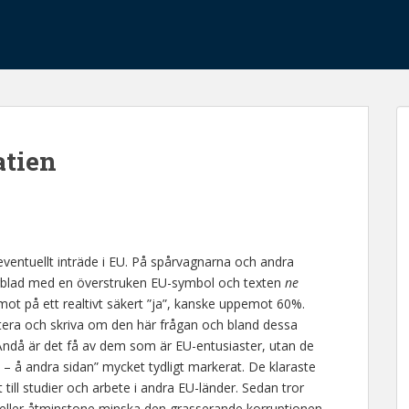
atien
eventuellt inträde i EU. På spårvagnarna och andra
lygblad med en överstruken EU-symbol och texten
ne
ot på ett realtivt säkert ”ja”, kanske uppemot 60%.
utera och skriva om den här frågan och bland dessa
 Ändå är det få av dem som är EU-entusiaster, utan de
 – å andra sidan” mycket tydligt markerat. De klaraste
 till studier och arbete i andra EU-länder. Sedan tror
a eller åtminstone minska den grasserande korruptionen