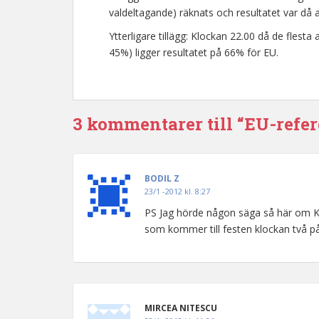
valdeltagande) räknats och resultatet var då a
Ytterligare tillägg: Klockan 22.00 då de flest
45%) ligger resultatet på 66% för EU.
3 kommentarer till “EU-refe
BODIL Z
23/1 -2012 kl. 8:27
PS Jag hörde någon säga så här om K
som kommer till festen klockan två p
MIRCEA NITESCU