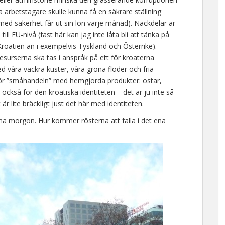
ka arbetstagare skulle kunna få en säkrare ställning
med säkerhet får ut sin lön varje månad). Nackdelar är
ill EU-nivå (fast här kan jag inte låta bli att tänka på
 Kroatien än i exempelvis Tyskland och Österrike).
esurserna ska tas i anspråk på ett för kroaterna
 våra vackra kuster, våra gröna floder och fria
ör ”småhandeln” med hemgjorda produkter: ostar,
 också för den kroatiska identiteten – det är ju inte så
 lite bräckligt just det här med identiteten.
enna morgon. Hur kommer rösterna att falla i det ena