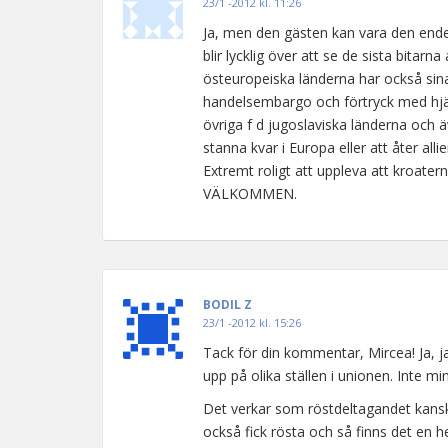
23/1 -2012 kl. 11:26
Ja, men den gästen kan vara den end
blir lycklig över att se de sista bitar
östeuropeiska länderna har också sin
handelsembargo och förtryck med hjälp
övriga f d jugoslaviska länderna och äv
stanna kvar i Europa eller att åter al
Extremt roligt att uppleva att kroate
VÄLKOMMEN.
BODIL Z
23/1 -2012 kl. 15:26
Tack för din kommentar, Mircea! Ja, j
upp på olika ställen i unionen. Inte m
Det verkar som röstdeltagandet kansk
också fick rösta och så finns det en