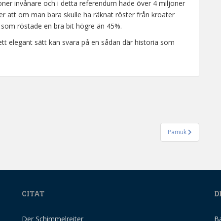
ljoner invånare och i detta referendum hade över 4 miljoner
nner att om man bara skulle ha räknat röster från kroater
n som röstade en bra bit högre än 45%.
ett elegant sätt kan svara på en sådan där historia som
Pamuk
CITAT
D
Der Schimmelreiter
B