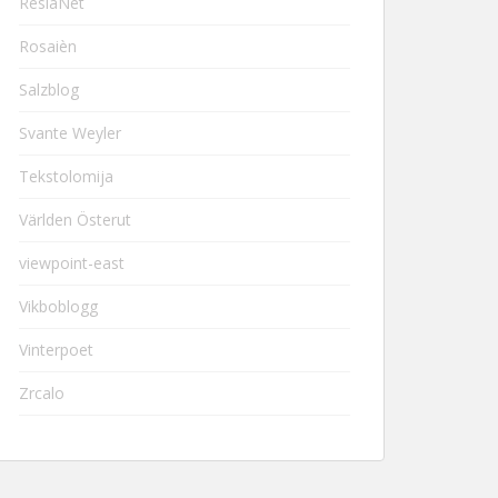
ResiaNet
Rosaièn
Salzblog
Svante Weyler
Tekstolomija
Världen Österut
viewpoint-east
Vikboblogg
Vinterpoet
Zrcalo