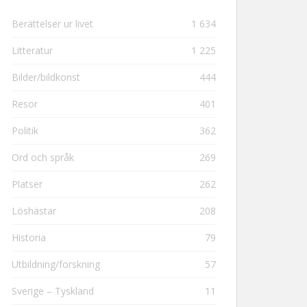
Berättelser ur livet
1 634
Litteratur
1 225
Bilder/bildkonst
444
Resor
401
Politik
362
Ord och språk
269
Platser
262
Löshästar
208
Historia
79
Utbildning/forskning
57
Sverige – Tyskland
11