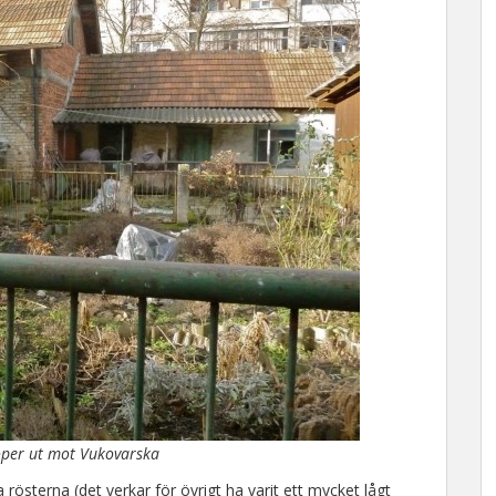
öper ut mot Vukovarska
rösterna (det verkar för övrigt ha varit ett mycket lågt