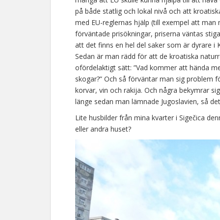
på både statlig och lokal nivå och att kroatis
med EU-reglernas hjälp (till exempel att man 
förväntade prisökningar, priserna väntas stiga t
att det finns en hel del saker som är dyrare i
Sedan är man rädd för att de kroatiska naturr
ofördelaktigt sätt: ”Vad kommer att hända med
skogar?” Och så förväntar man sig problem f
korvar, vin och rakija. Och några bekymrar sig
länge sedan man lämnade Jugoslavien, så det är
Lite husbilder från mina kvarter i Sigečica d
eller andra huset?