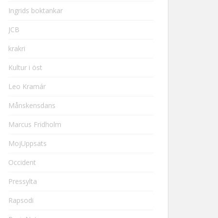
Ingrids boktankar
JCB
krakri
Kultur i öst
Leo Kramár
Månskensdans
Marcus Fridholm
MojUppsats
Occident
Pressylta
Rapsodi