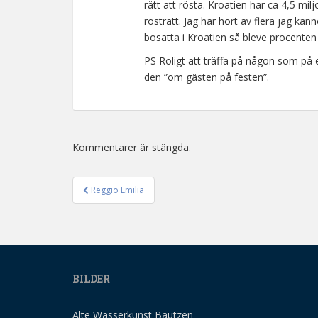
rätt att rösta. Kroatien har ca 4,5 mi
rösträtt. Jag har hört av flera jag kä
bosatta i Kroatien så bleve procente
PS Roligt att träffa på någon som på 
den ”om gästen på festen”.
Kommentarer är stängda.
Reggio Emilia
Inläggsnavigering
BILDER
Alte Wasserkunst Bautzen