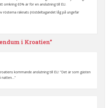
tt omkring 65% är för en anslutning till EU.
a av rösterna räknats (röstdeltagandet låg på ungefär
rendum i Kroatien”
roatiens kommande anslutning till EU: ”Det är som gästen
å natten…”