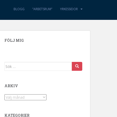
BLOGG
”ARBETSRUM”
YRKESSIDOR
FÖLJ MIG
Sök efter:
ARKIV
Arkiv
KATEGORIER