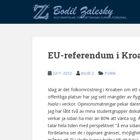
S
k
i
p
t
o
m
EU-referendum i Kro
a
i
n
22/1 -2012
Bodil Z
Politik
c
o
n
Idag är det folkomröstning i Kroatien om ett 
t
offentliga platser har jag sett mängder av f
e
hvala
i veckor. Opinionsmätningar pekar därem
n
Jag har låtit två av mina studentgrupper disk
t
verkar ja-sidan ha mer än 80% att vänta sig.
talar hela tiden med perspektivet ”å ena sidan
fördelarna ser de i öppnare gränser, möjlighet
många att EU skulle kunna hjälpa till att häv