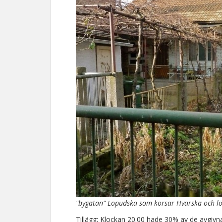
"bygatan" Lopudska som korsar Hvarska och l
Tillägg: Klockan 20.00 hade 30% av de avgivna 