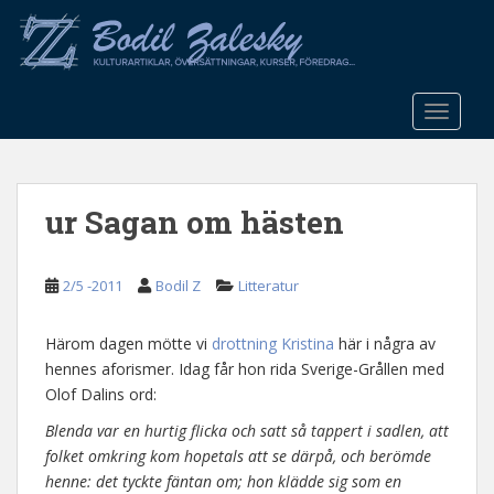
S
k
i
p
t
TOGGLE
o
m
a
ur Sagan om hästen
i
n
c
2/5 -2011
Bodil Z
Litteratur
o
n
t
Härom dagen mötte vi
drottning Kristina
här i några av
e
hennes aforismer. Idag får hon rida Sverige-Grållen med
n
Olof Dalins ord:
t
Blenda var en hurtig flicka och satt så tappert i sadlen, att
folket omkring kom hopetals att se därpå, och berömde
henne: det tyckte fäntan om; hon klädde sig som en