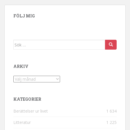
FÖLJ MIG
Sök efter:
ARKIV
Arkiv
KATEGORIER
Berättelser ur livet
1 634
Litteratur
1 225