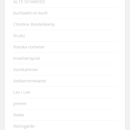
ALTE SCHMIEDE
buchladen-in-buch
Christine Bredenkamp
Ersatz
franska romaner
in/ad/ae/qu/at
Kornkammer
Kritikerseminariet
Lev i Lviv
perenn
Radar
Retrogarde