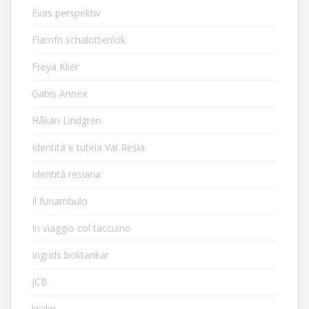
Evas perspektiv
Flarnfri schalottenlök
Freya Klier
Gabis Annex
Håkan Lindgren
Identità e tutela Val Resia
Identità resiana
Il funambulo
In viaggio col taccuino
Ingrids boktankar
JCB
krakri