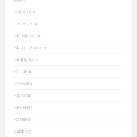
Kultur i öst
Leo Kramár
Månskensdans
Marcus Fridholm
MojUppsats
Occident
Pressylta
Rapsodi
ResiaNet
Rosaièn
Salzblog