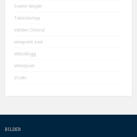
Svante Weyler
Tekstolomija
Världen Österut
viewpoint-east
Vikboblogg
Vinterpoet
Zrcalo
BILDER