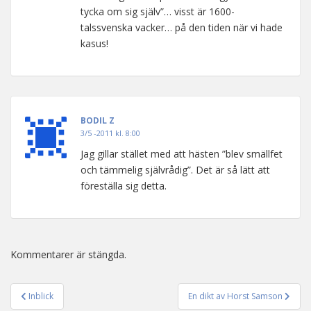
tycka om sig själv”… visst är 1600-
talssvenska vacker… på den tiden när vi hade
kasus!
BODIL Z
3/5 -2011 kl. 8:00
Jag gillar stället med att hästen ”blev smällfet
och tämmelig självrådig”. Det är så lätt att
föreställa sig detta.
Kommentarer är stängda.
Inblick
En dikt av Horst Samson
Inläggsnavigering