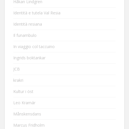
Håkan Lindgren
Identità e tutela Val Resia
Identità resiana
Il funambulo
In viaggio col taccuino
Ingrids boktankar
JCB
krakri
Kultur i öst
Leo Kramár
Månskensdans
Marcus Fridholm