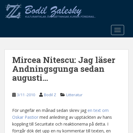
S
k
i
p
t
TOGGLE
o
m
a
Mircea Nitescu: Jag läser
i
n
Andningsgunga sedan
c
augusti…
o
n
t
3/11 -2010
Bodil Z
Litteratur
e
n
För ungefär en månad sedan skrev jag
en text om
t
Oskar Pastior
med anledning av upptäckten av hans
koppling till Securitate och reaktionerna på detta. I
förrgår dök det upp en ny kommentar till texten, en