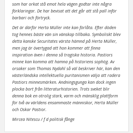
som har orkat stå emot hela vägen godtar inte några
förklaringar. De har bevisat att det går att stå pall inför
barbari och förtryck.
Det är därför Herta Müller inte kan förlåta. Efter döden
tog hennes bäste vän sin vänskap tillbaka. Symboliskt blev
detta kanske Securitates värsta hämnd på Herta Müller,
men jag är övertygad att hon kommer att finna
inspiration även i denna så tragiska historia. Pastiors
minne kan komma att hamna på historiens sophög. Av
orsaker som Thomas Nydahl så väl beskriver här, kan den
västerländska intellektuella puritanismen välja att radera
Pastiors minnesmärken. Andningsgunga kan dock ingen
plocka bort från litteraturhistorien. Trots sveket blir
denna bok en otrolig stark, varm och mänsklig plattform
för två av världens ensammaste människor, Herta Müller
och Oskar Pastior.
Mircea Nitescu / f d politisk fånge