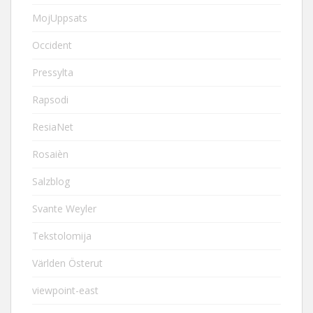
MojUppsats
Occident
Pressylta
Rapsodi
ResiaNet
Rosaièn
Salzblog
Svante Weyler
Tekstolomija
Världen Österut
viewpoint-east