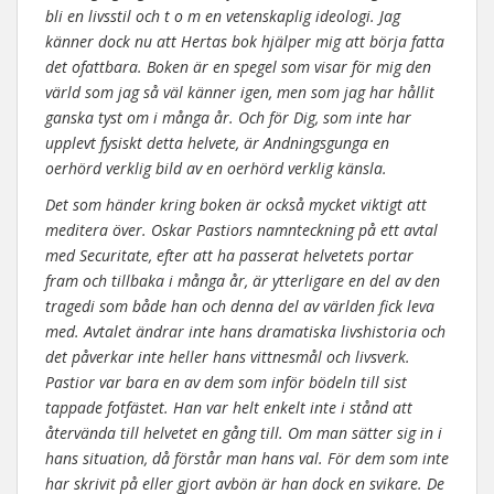
bli en livsstil och t o m en vetenskaplig ideologi. Jag
känner dock nu att Hertas bok hjälper mig att börja fatta
det ofattbara. Boken är en spegel som visar för mig den
värld som jag så väl känner igen, men som jag har hållit
ganska tyst om i många år. Och för Dig, som inte har
upplevt fysiskt detta helvete, är Andningsgunga en
oerhörd verklig bild av en oerhörd verklig känsla.
Det som händer kring boken är också mycket viktigt att
meditera över. Oskar Pastiors namnteckning på ett avtal
med Securitate, efter att ha passerat helvetets portar
fram och tillbaka i många år, är ytterligare en del av den
tragedi som både han och denna del av världen fick leva
med. Avtalet ändrar inte hans dramatiska livshistoria och
det påverkar inte heller hans vittnesmål och livsverk.
Pastior var bara en av dem som inför bödeln till sist
tappade fotfästet. Han var helt enkelt inte i stånd att
återvända till helvetet en gång till. Om man sätter sig in i
hans situation, då förstår man hans val. För dem som inte
har skrivit på eller gjort avbön är han dock en svikare. De