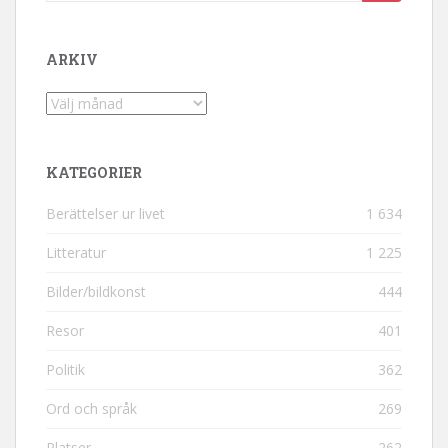
ARKIV
Arkiv
KATEGORIER
Berättelser ur livet
1 634
Litteratur
1 225
Bilder/bildkonst
444
Resor
401
Politik
362
Ord och språk
269
Platser
262