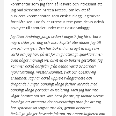
kommentar som jag fann så läsvärd och intressant att
jag bad skribenten Mircea Nitescu om lov att få
publicera kommentaren som enskilt inlägg. Jag tackar
för tillåtelsen. Här följer Nitescus text (som delvis också
anknyter till samtalet under mitt Pastior-inlägg):
Jag läser Andningsgunga sedan i augusti. Jag läser bara
några sidor per dag och vissa kapitel återvänder jag till
om och om igen. Den här boken har dragit in mig i sin
värld och jag har, på ett för mig naturligt, självklart men
även något märkligt vis, blivit en av bokens gestalter. Jag
kommer också därifrån, från denna värld av barbari,
hjärntvättning, misstänksamhet, svek och obeskrivlig
ensamhet. Jag har också upplevt tvångsarbete och
dräpande hunger, oändligt långa förhör varvade med
oändligt långa perioder av isolering. Men jag har inte
vågat berätta om det. Inte bara för att jag saknar Hertas
förmåga att översätta det oöversättliga utan för att jag
har systematiskt vägrat inse det, genom historien
åtskilliga gånger bevisade faktum, att omänskligheten kan