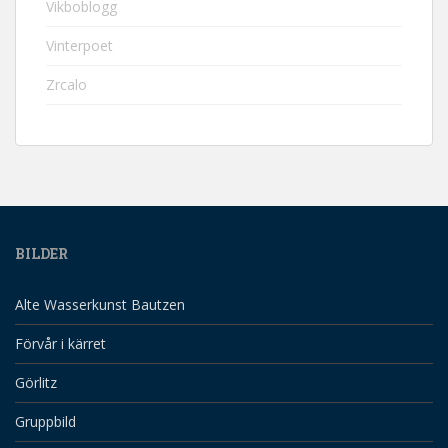
Vikboblogg
Vinterpoet
Zrcalo
BILDER
Alte Wasserkunst Bautzen
Förvår i kärret
Görlitz
Gruppbild