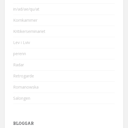
in/ad/ae/qu/at
Kornkammer
Kritikerseminariet
Lev i Lviv
perenn
Radar
Retrogarde
Romanowska
Salongen
BLOGGAR