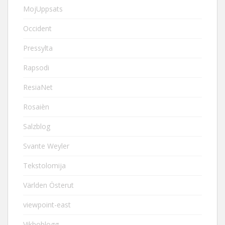
MojUppsats
Occident
Pressylta
Rapsodi
ResiaNet
Rosaièn
Salzblog
Svante Weyler
Tekstolomija
Världen Österut
viewpoint-east
Vikboblogg