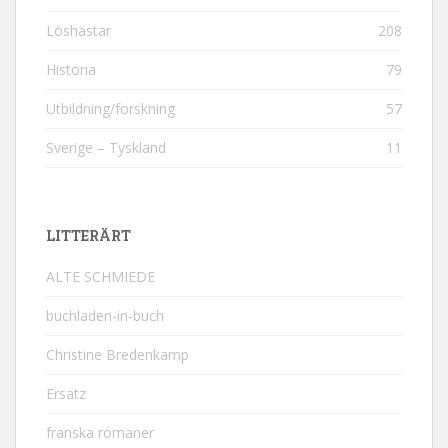
Löshästar
208
Historia
79
Utbildning/forskning
57
Sverige – Tyskland
11
LITTERÄRT
ALTE SCHMIEDE
buchladen-in-buch
Christine Bredenkamp
Ersatz
franska romaner