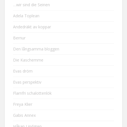
…wir sind die Seinen
Adela Toplean
Andedräkt av koppar
Bernur
Den långsamma bloggen
Die Kaschemme
Evas dröm
Evas perspektiv
Flarnfri schalottenlök
Freya Klier
Gabis Annex
Håkan Lindgren