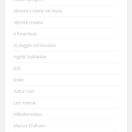
Identità e tutela Val Resia
Identità resiana
Il funambulo
In viaggio col taccuino
Ingrids boktankar
JCB
krakri
Kultur i öst
Leo Kramár
Månskensdans
Marcus Fridholm