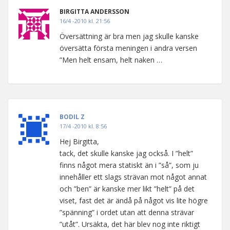
BIRGITTA ANDERSSON
16/4 -2010 kl. 21:56
Översättning är bra men jag skulle kanske
översätta första meningen i andra versen
”Men helt ensam, helt naken …
BODIL Z
17/4 -2010 kl. 8:56
Hej Birgitta,
tack, det skulle kanske jag också. I ”helt”
finns något mera statiskt än i ”så”, som ju
innehåller ett slags strävan mot något annat
och ”ben” är kanske mer likt ”helt” på det
viset, fast det är ändå på något vis lite högre
”spänning” i ordet utan att denna strävar
”utåt”. Ursäkta, det här blev nog inte riktigt