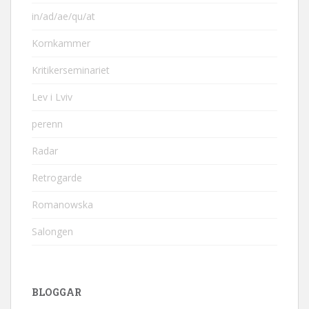
in/ad/ae/qu/at
Kornkammer
Kritikerseminariet
Lev i Lviv
perenn
Radar
Retrogarde
Romanowska
Salongen
BLOGGAR