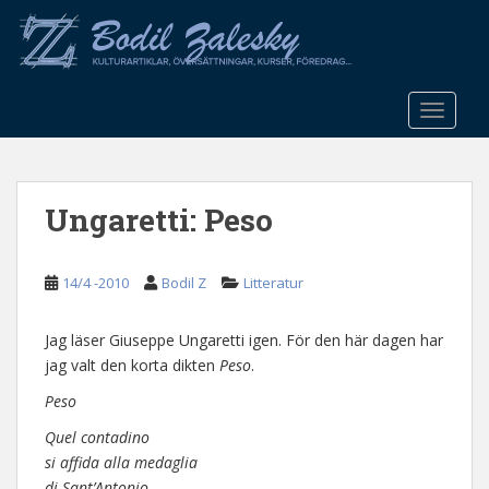
S
k
i
p
t
TOGGLE
o
m
a
Ungaretti: Peso
i
n
c
14/4 -2010
Bodil Z
Litteratur
o
n
t
Jag läser Giuseppe Ungaretti igen. För den här dagen har
e
jag valt den korta dikten
Peso
.
n
Peso
t
Quel contadino
si affida alla medaglia
di Sant’Antonio