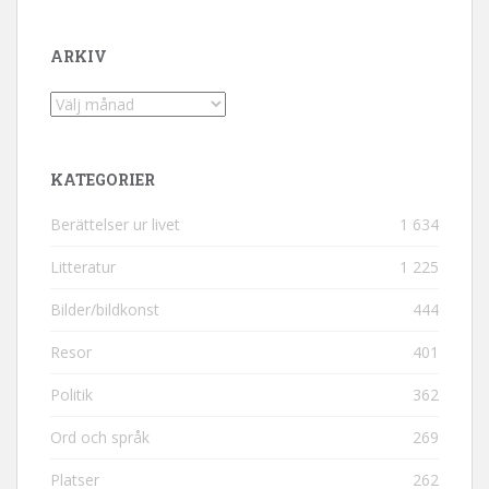
ARKIV
Arkiv
KATEGORIER
Berättelser ur livet
1 634
Litteratur
1 225
Bilder/bildkonst
444
Resor
401
Politik
362
Ord och språk
269
Platser
262