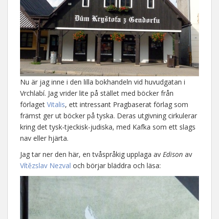
Nu är jag inne i den lilla bokhandeln vid huvudgatan i
Vrchlabí. Jag vrider lite på stället med böcker från
förlaget
Vitalis
, ett intressant Pragbaserat förlag som
främst ger ut böcker på tyska. Deras utgivning cirkulerar
kring det tysk-tjeckisk-judiska, med Kafka som ett slags
nav eller hjärta.
Jag tar ner den här, en tvåspråkig upplaga av
Edison
av
Vítězslav Nezval
och börjar bläddra och läsa: