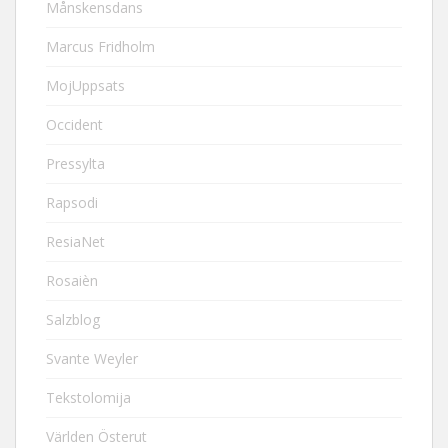
Månskensdans
Marcus Fridholm
MojUppsats
Occident
Pressylta
Rapsodi
ResiaNet
Rosaièn
Salzblog
Svante Weyler
Tekstolomija
Världen Österut