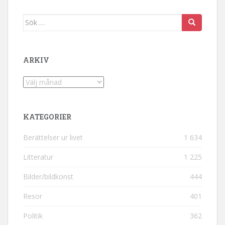
Sök efter:
ARKIV
Arkiv
KATEGORIER
Berättelser ur livet
1 634
Litteratur
1 225
Bilder/bildkonst
444
Resor
401
Politik
362