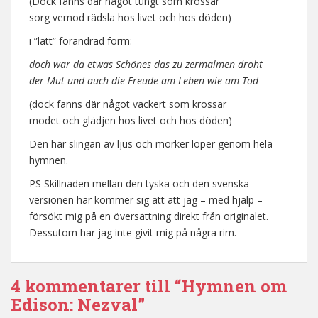
(Dock fanns där något tungt som krossar
sorg vemod rädsla hos livet och hos döden)
i ”lätt” förändrad form:
doch war da etwas Schönes das zu zermalmen droht
der Mut und auch die Freude am Leben wie am Tod
(dock fanns där något vackert som krossar
modet och glädjen hos livet och hos döden)
Den här slingan av ljus och mörker löper genom hela
hymnen.
PS Skillnaden mellan den tyska och den svenska
versionen här kommer sig att att jag – med hjälp –
försökt mig på en översättning direkt från originalet.
Dessutom har jag inte givit mig på några rim.
4 kommentarer till “Hymnen om
Edison: Nezval”