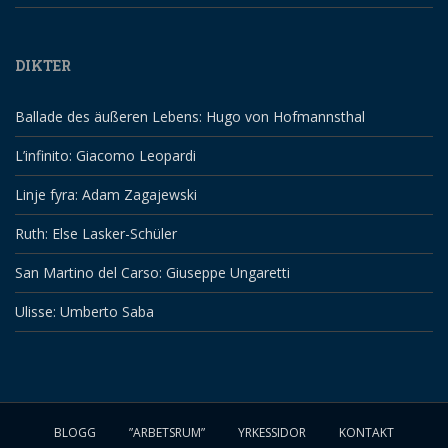
DIKTER
Ballade des äußeren Lebens: Hugo von Hofmannsthal
L’infinito: Giacomo Leopardi
Linje fyra: Adam Zagajewski
Ruth: Else Lasker-Schüler
San Martino del Carso: Giuseppe Ungaretti
Ulisse: Umberto Saba
BLOGG
”ARBETSRUM”
YRKESSIDOR
KONTAKT