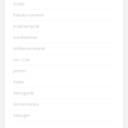
Ersatz
franska romaner
in/ad/ae/qu/at
Kornkammer
Kritikerseminariet
Lev i Lviv
perenn
Radar
Retrogarde
Romanowska
Salongen