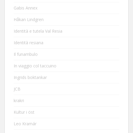
Gabis Annex
Håkan Lindgren
Identità e tutela Val Resia
Identità resiana
Il funambulo
In viaggio col taccuino
Ingrids boktankar
JCB
krakri
Kultur i öst
Leo Kramár