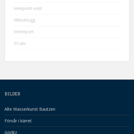
viewpoint-east
Vikboblogg
Vinterpoet
Zrcalo
BILDER
Alte Wasserkunst Bautzen
Förvår i kärret
Görlitz