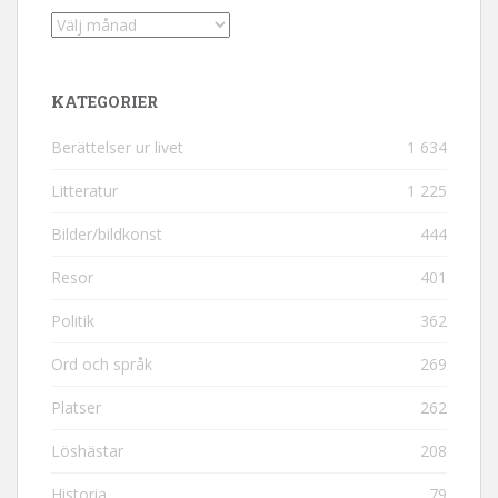
Arkiv
KATEGORIER
Berättelser ur livet
1 634
Litteratur
1 225
Bilder/bildkonst
444
Resor
401
Politik
362
Ord och språk
269
Platser
262
Löshästar
208
Historia
79