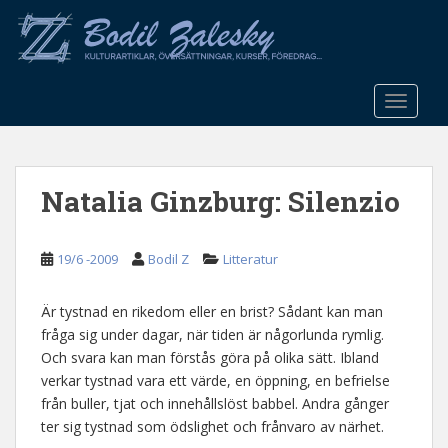
S
k
i
p
t
TOGGLE
o
m
a
Natalia Ginzburg: Silenzio
i
n
c
19/6 -2009
Bodil Z
Litteratur
o
n
t
Är tystnad en rikedom eller en brist? Sådant kan man
e
fråga sig under dagar, när tiden är någorlunda rymlig.
n
Och svara kan man förstås göra på olika sätt. Ibland
t
verkar tystnad vara ett värde, en öppning, en befrielse
från buller, tjat och innehållslöst babbel. Andra gånger
ter sig tystnad som ödslighet och frånvaro av närhet.