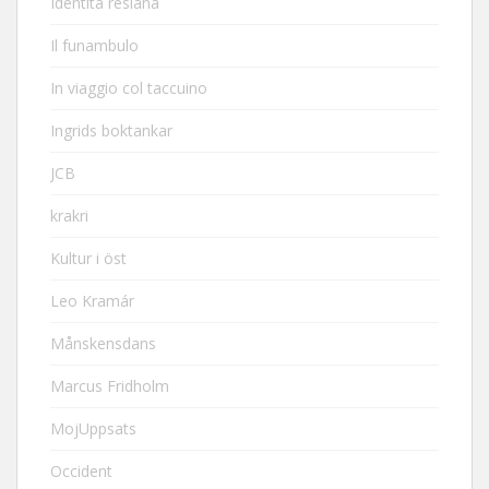
Identità resiana
Il funambulo
In viaggio col taccuino
Ingrids boktankar
JCB
krakri
Kultur i öst
Leo Kramár
Månskensdans
Marcus Fridholm
MojUppsats
Occident