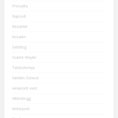
Pressylta
Rapsodi
ResiaNet
Rosaièn
Salzblog
Svante Weyler
Tekstolomija
Världen Österut
viewpoint-east
Vikboblogg
Vinterpoet