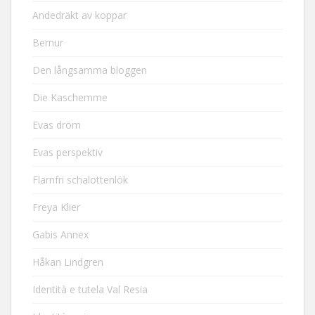
Andedräkt av koppar
Bernur
Den långsamma bloggen
Die Kaschemme
Evas dröm
Evas perspektiv
Flarnfri schalottenlök
Freya Klier
Gabis Annex
Håkan Lindgren
Identità e tutela Val Resia