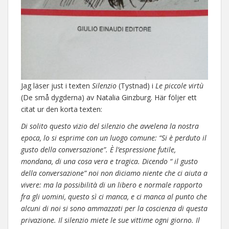
Jag läser just i texten
Silenzio
(Tystnad) i
Le piccole virtù
(De små dygderna) av Natalia Ginzburg. Här följer ett
citat ur den korta texten:
Di solito questo vizio del silenzio che avvelena la nostra
epoca, lo si esprime con un luogo comune: “Si è perduto il
gusto della conversazione”. È l’espressione futile,
mondana, di una cosa vera e tragica. Dicendo “ il gusto
della conversazione” noi non diciamo niente che ci aiuta a
vivere: ma la possibilità di un libero e normale rapporto
fra gli uomini, questo sì ci manca, e ci manca al punto che
alcuni di noi si sono ammazzati per la coscienza di questa
privazione. Il silenzio miete le sue vittime ogni giorno. Il