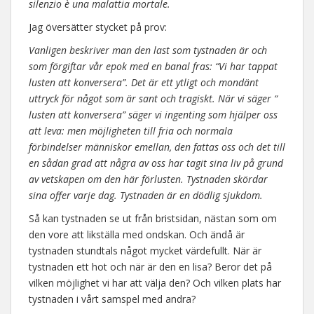
silenzio è una malattia mortale.
Jag översätter stycket på prov:
Vanligen beskriver man den last som tystnaden är och
som förgiftar vår epok med en banal fras: “Vi har tappat
lusten att konversera”. Det är ett ytligt och mondänt
uttryck för något som är sant och tragiskt. När vi säger “
lusten att konversera” säger vi ingenting som hjälper oss
att leva: men möjligheten till fria och normala
förbindelser människor emellan, den fattas oss och det till
en sådan grad att några av oss har tagit sina liv på grund
av vetskapen om den här förlusten. Tystnaden skördar
sina offer varje dag. Tystnaden är en dödlig sjukdom.
Så kan tystnaden se ut från bristsidan, nästan som om
den vore att likställa med ondskan. Och ändå är
tystnaden stundtals något mycket värdefullt. När är
tystnaden ett hot och när är den en lisa? Beror det på
vilken möjlighet vi har att välja den? Och vilken plats har
tystnaden i vårt samspel med andra?