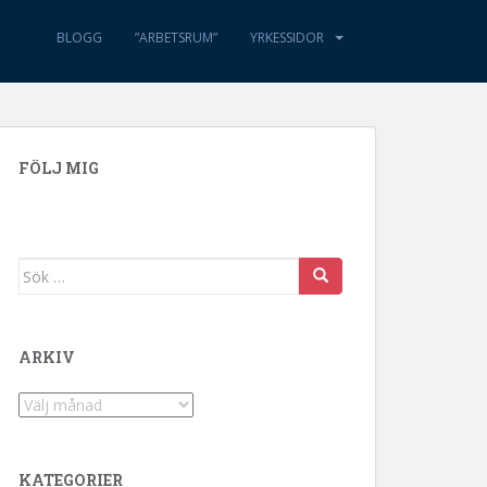
BLOGG
”ARBETSRUM”
YRKESSIDOR
FÖLJ MIG
Sök efter:
ARKIV
Arkiv
KATEGORIER