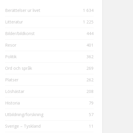
Berättelser ur livet
1 634
Litteratur
1 225
Bilder/bildkonst
444
Resor
401
Politik
362
Ord och språk
269
Platser
262
Löshästar
208
Historia
79
Utbildning/forskning
57
Sverige – Tyskland
11