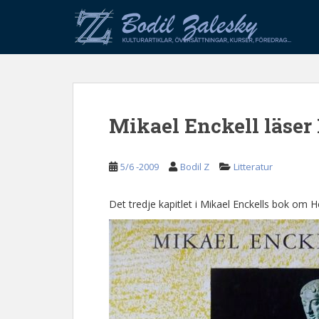
S
k
i
p
t
o
m
Mikael Enckell läser
a
i
n
5/6 -2009
Bodil Z
Litteratur
c
o
n
Det tredje kapitlet i Mikael Enckells bok om
t
e
n
t