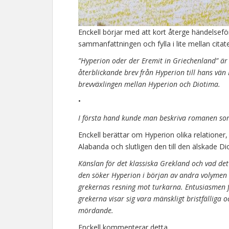
Enckell börjar med att kort återge händelseför
sammanfattningen och fylla i lite mellan citat
”Hyperion oder der Eremit in Griechenland” ä
återblickande brev från Hyperion till hans vän
brevväxlingen mellan Hyperion och Diotima.
•
I första hand kunde man beskriva romanen so
Enckell berättar om Hyperion olika relationer
Alabanda och slutligen den till den älskade Di
Känslan för det klassiska Grekland och vad de
den söker Hyperion i början av andra volymen
grekernas resning mot turkarna. Entusiasmen fö
grekerna visar sig vara mänskligt bristfälliga 
mördande.
Enckell kommenterar detta.