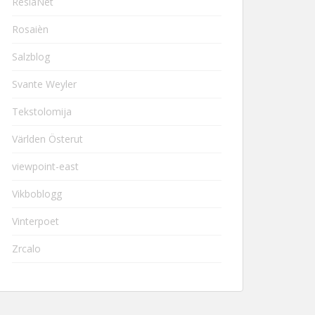
ResiaNet
Rosaièn
Salzblog
Svante Weyler
Tekstolomija
Världen Österut
viewpoint-east
Vikboblogg
Vinterpoet
Zrcalo