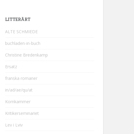
LITTERÄRT
ALTE SCHMIEDE
buchladen-in-buch
Christine Bredenkamp
Ersatz
franska romaner
in/ad/ae/qu/at
Kornkammer
Kritikerseminariet
Lev i Lviv