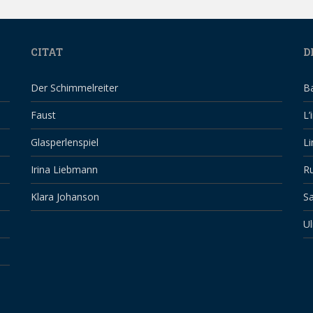
CITAT
D
Der Schimmelreiter
B
Faust
L’
Glasperlenspiel
Li
Irina Liebmann
Ru
Klara Johanson
Sa
Ul