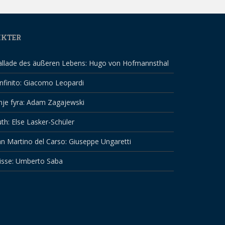
IKTER
allade des äußeren Lebens: Hugo von Hofmannsthal
infinito: Giacomo Leopardi
nje fyra: Adam Zagajewski
th: Else Lasker-Schüler
n Martino del Carso: Giuseppe Ungaretti
isse: Umberto Saba