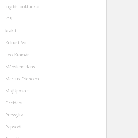
Ingrids boktankar
JCB
krakri
Kultur i öst
Leo Kramár
Månskensdans
Marcus Fridholm
MojUppsats
Occident
Pressylta
Rapsodi