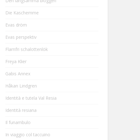
Den långsamma bloggen
Die Kaschemme
Evas dröm
Evas perspektiv
Flarnfri schalottenlök
Freya Klier
Gabis Annex
Håkan Lindgren
Identità e tutela Val Resia
Identità resiana
Il funambulo
In viaggio col taccuino