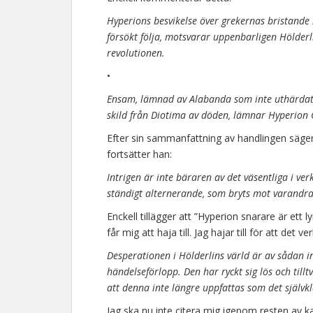
Hyperions besvikelse över grekernas bristande i
försökt följa, motsvarar uppenbarligen Hölderl
revolutionen.
•
Ensam, lämnad av Alabanda som inte uthärdat t
skild från Diotima av döden, lämnar Hyperion 
Efter sin sammanfattning av handlingen säger
fortsätter han:
Intrigen är inte bäraren av det väsentliga i ver
ständigt alternerande, som bryts mot varandra,
Enckell tillägger att ”Hyperion snarare är ett
får mig att haja till. Jag hajar till för att det ve
Desperationen i Hölderlins värld är av sådan in
händelseförlopp. Den har ryckt sig lös och tillt
att denna inte längre uppfattas som det självkl
Jag ska nu inte citera mig igenom resten av kap