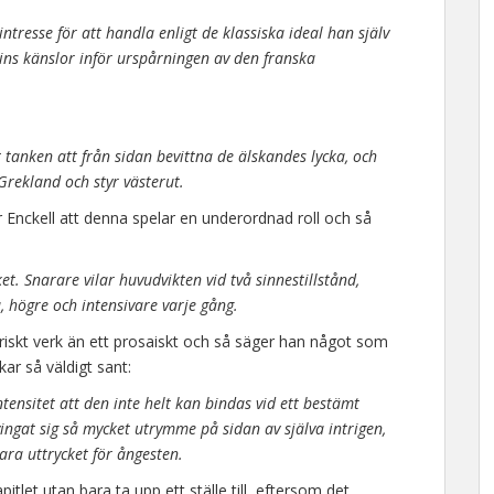
ntresse för att handla enligt de klassiska ideal han själv
ins känslor inför urspårningen av den franska
anken att från sidan bevittna de älskandes lycka, och
Grekland och styr västerut.
 Enckell att denna spelar en underordnad roll och så
ket. Snarare vilar huvudvikten vid två sinnestillstånd,
 högre och intensivare varje gång.
 lyriskt verk än ett prosaiskt och så säger han något som
rkar så väldigt sant:
tensitet att den inte helt kan bindas vid ett bestämt
vingat sig så mycket utrymme på sidan av själva intrigen,
ara uttrycket för ångesten.
itlet utan bara ta upp ett ställe till, eftersom det