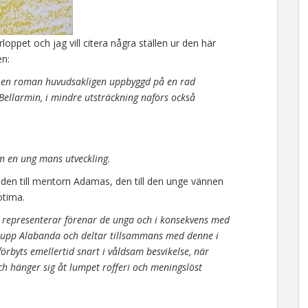
loppet och jag vill citera några ställen ur den här
en:
r en roman huvudsakligen uppbyggd på en rad
 Bellarmin, i mindre utsträckning naförs också
m en ung mans utveckling.
, den till mentorn Adamas, den till den unge vännen
otima.
t representerar förenar de unga och i konsekvens med
 upp Alabanda och deltar tillsammans med denne i
rbyts emellertid snart i våldsam besvikelse, när
och hänger sig åt lumpet rofferi och meningslöst