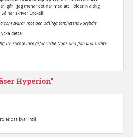
r igår” (jag menar det där med att Hölderlin aldrig
 Så här skriver Enckell:
lla som svarar mot den ödsliga tomhetens Karybdis.
trycka detta:
cht; ich suchte ihre gefährliche Nähe und floh und suchte
läser Hyperion”
öjer oss kvar intill