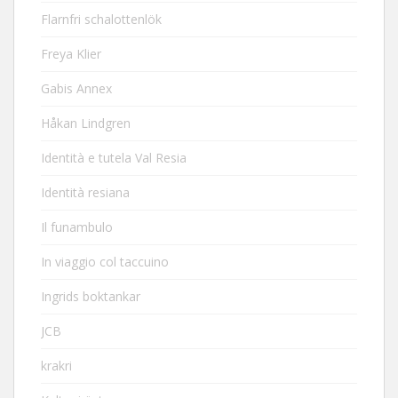
Flarnfri schalottenlök
Freya Klier
Gabis Annex
Håkan Lindgren
Identità e tutela Val Resia
Identità resiana
Il funambulo
In viaggio col taccuino
Ingrids boktankar
JCB
krakri