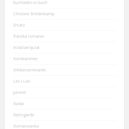
buchladen-in-buch
Christine Bredenkamp
Ersatz
franska romaner
in/ad/ae/qu/at
Kornkammer
Kritikerseminariet
Lev i Lviv
perenn
Radar
Retrogarde
Romanowska