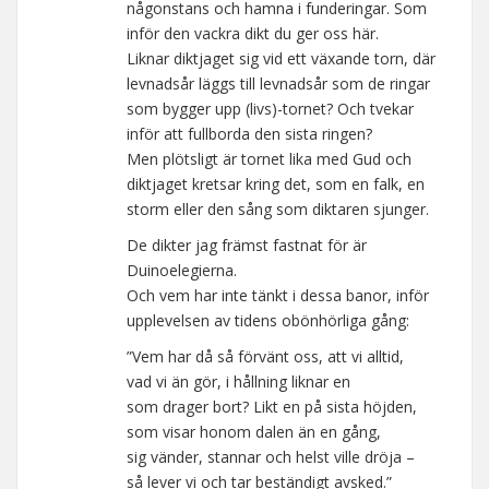
någonstans och hamna i funderingar. Som
inför den vackra dikt du ger oss här.
Liknar diktjaget sig vid ett växande torn, där
levnadsår läggs till levnadsår som de ringar
som bygger upp (livs)-tornet? Och tvekar
inför att fullborda den sista ringen?
Men plötsligt är tornet lika med Gud och
diktjaget kretsar kring det, som en falk, en
storm eller den sång som diktaren sjunger.
De dikter jag främst fastnat för är
Duinoelegierna.
Och vem har inte tänkt i dessa banor, inför
upplevelsen av tidens obönhörliga gång:
”Vem har då så förvänt oss, att vi alltid,
vad vi än gör, i hållning liknar en
som drager bort? Likt en på sista höjden,
som visar honom dalen än en gång,
sig vänder, stannar och helst ville dröja –
så lever vi och tar beständigt avsked.”