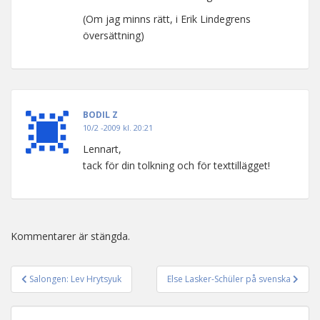
(Om jag minns rätt, i Erik Lindegrens
översättning)
BODIL Z
10/2 -2009 kl. 20:21
Lennart,
tack för din tolkning och för texttillägget!
Kommentarer är stängda.
Salongen: Lev Hrytsyuk
Else Lasker-Schüler på svenska
Inläggsnavigering