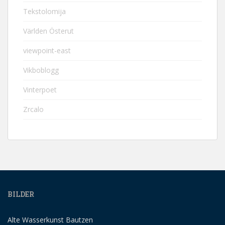
Tekstolomija
Världen Österut
viewpoint-east
Vikboblogg
Vinterpoet
Zrcalo
BILDER
Alte Wasserkunst Bautzen