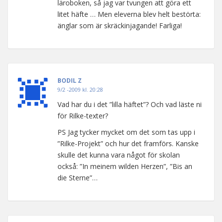
läroboken, så jag var tvungen att göra ett
litet häfte … Men eleverna blev helt bestörta:
änglar som är skräckinjagande! Farliga!
BODIL Z
9/2 -2009 kl. 20:28
Vad har du i det ”lilla häftet”? Och vad läste ni
för Rilke-texter?
PS Jag tycker mycket om det som tas upp i
”Rilke-Projekt” och hur det framförs. Kanske
skulle det kunna vara något för skolan
också: ”In meinem wilden Herzen”, ”Bis an
die Sterne”…