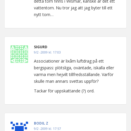
detta torn finns i Wismar, kanske är det ett
vattentorn. Nu tror jag att jag byter till ett
nytt torn…
SIGURD
9/2 -2009 kl. 17:03
Associationer är lixåm luftdrag på ett
bergspass: plötsliga, oväntade, iskalla eller
varma men hejvilt tillfredsställande. Varför
skulle man annars svettas uppför?
Tackar för uppskattande (?) ord.
BODIL Z
9/2 -2009 kl. 17:57