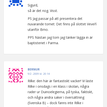
Sigurd,
så är det nog. Visst.
PS Jag passar på att presentera det
nuvarande tornet: Det finns på slottet Veveří
utanför Brno.
PPS Nästan jag torn jag tänker lägga in är
baptisteriet i Parma.
BERNUR
9/2 -2009 kl. 20:14
Rilke: den här är fantastiskt vacker! Vi läste
Rilke i onsdags i en klass i skolan, några
rader ur Duinoelegierna, på tyska, faktiskt,
och några andra saker i översättning
(Svenska B) – dock fanns inte Rilke i