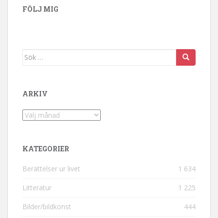
FÖLJ MIG
Sök efter:
ARKIV
Arkiv
KATEGORIER
Berättelser ur livet
1 634
Litteratur
1 225
Bilder/bildkonst
444