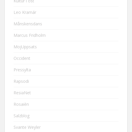
Kultur i öst
Leo Kramár
Månskensdans
Marcus Fridholm
MojUppsats
Occident
Pressylta
Rapsodi
ResiaNet
Rosaièn
Salzblog
Svante Weyler