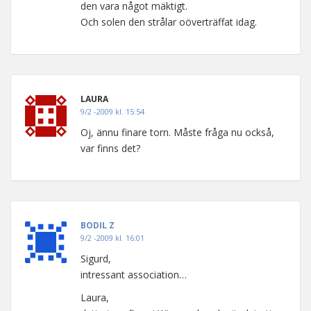
den vara något mäktigt.
Och solen den strålar oöverträffat idag.
LAURA
9/2 -2009 kl. 15:54
Oj, ännu finare torn. Måste fråga nu också,
var finns det?
BODIL Z
9/2 -2009 kl. 16:01
Sigurd,
intressant association…
Laura,