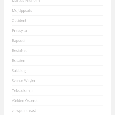
Marcus Fridholm
MojUppsats
Occident
Pressylta
Rapsodi
ResiaNet
Rosaièn
Salzblog
Svante Weyler
Tekstolomija
Världen Österut
viewpoint-east