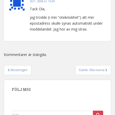
20/1 -2008 kl. 15:09
Tack Ola,
jag trodde (i min ”otekniskhet”) att min
epostadress skulle synas automatiskt under
meddelandet. Jag hör av mig strax.
Kommentarer är stängda.
Mossringen
Dante: Vita nuova
Inläggsnavigering
FÖLJ MIG
Sök efter: