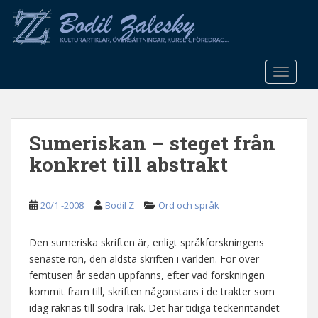
S
k
i
p
t
TOGGLE
o
m
a
Sumeriskan – steget från
i
n
konkret till abstrakt
c
o
n
20/1 -2008
Bodil Z
Ord och språk
t
e
Den sumeriska skriften är, enligt språkforskningens
n
senaste rön, den äldsta skriften i världen. För över
t
femtusen år sedan uppfanns, efter vad forskningen
kommit fram till, skriften någonstans i de trakter som
idag räknas till södra Irak. Det här tidiga teckenritandet