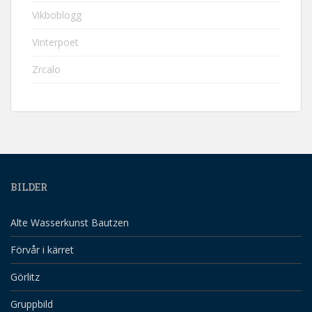
Vikboblogg
Vinterpoet
Zrcalo
BILDER
Alte Wasserkunst Bautzen
Förvår i kärret
Görlitz
Gruppbild