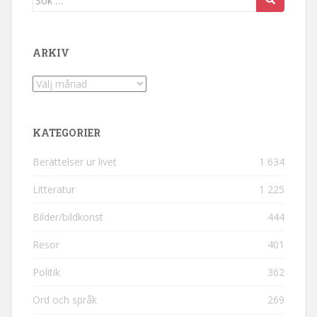
ARKIV
Arkiv
KATEGORIER
Berättelser ur livet
1 634
Litteratur
1 225
Bilder/bildkonst
444
Resor
401
Politik
362
Ord och språk
269