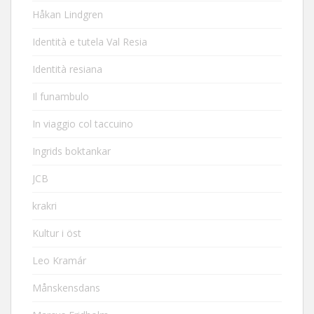
Håkan Lindgren
Identità e tutela Val Resia
Identità resiana
Il funambulo
In viaggio col taccuino
Ingrids boktankar
JCB
krakri
Kultur i öst
Leo Kramár
Månskensdans