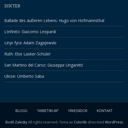
DIKTER
Ballade des äußeren Lebens: Hugo von Hofmannsthal
L’infinito: Giacomo Leopardi
Linje fyra: Adam Zagajewski
Ruth: Else Lasker-Schüler
San Martino del Carso: Giuseppe Ungaretti
Ulisse: Umberto Saba
BLOGG
”ARBETSRUM”
YRKESSIDOR
KONTAKT
Bodil Zalesky
All rights reserved. Tema av
Colorlib
drivs med
WordPress