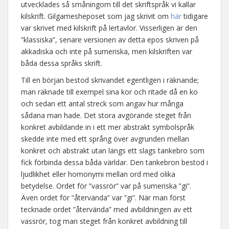
utvecklades så småningom till det skriftspråk vi kallar
kilskrift. Gilgamesheposet som jag skrivit om
här
tidigare
var skrivet med kilskrift på lertavlor. Visserligen är den
”klassiska”, senare versionen av detta epos skriven på
akkadiska och inte på sumeriska, men kilskriften var
båda dessa språks skrift.
Till en början bestod skrivandet egentligen i räknande;
man räknade till exempel sina kor och ritade då en ko
och sedan ett antal streck som angav hur många
sådana man hade. Det stora avgörande steget från
konkret avbildande in i ett mer abstrakt symbolspråk
skedde inte med ett språng över avgrunden mellan
konkret och abstrakt utan längs ett slags tankebro som
fick förbinda dessa båda världar. Den tankebron bestod i
ljudlikhet eller homonymi mellan ord med olika
betydelse. Ordet för ”vassrör” var på sumeriska ”gi”.
Även ordet för ”återvända” var ”gi”. När man först
tecknade ordet ”återvända” med avbildningen av ett
vassrör, tog man steget från konkret avbildning till