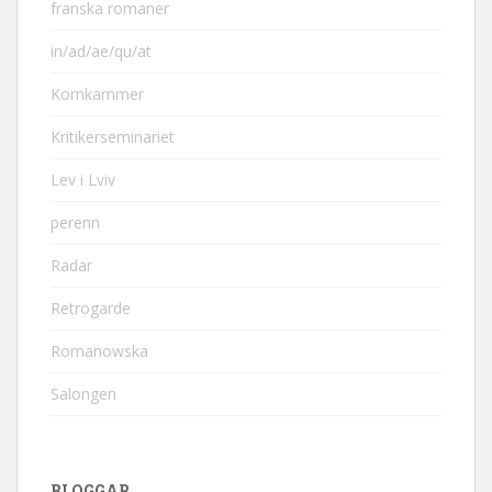
franska romaner
in/ad/ae/qu/at
Kornkammer
Kritikerseminariet
Lev i Lviv
perenn
Radar
Retrogarde
Romanowska
Salongen
BLOGGAR