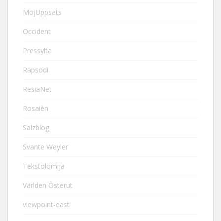
MojUppsats
Occident
Pressylta
Rapsodi
ResiaNet
Rosaièn
Salzblog
Svante Weyler
Tekstolomija
Världen Österut
viewpoint-east