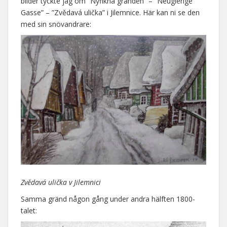
bilder tyckte jag om ”Nyfikna gränden” – ”Neugierige
Gasse” – ”Zvědavá ulička” i Jilemnice. Här kan ni se den
med sin snövandrare:
Zvědavá ulička v Jilemnici
Samma gränd någon gång under andra hälften 1800-
talet: