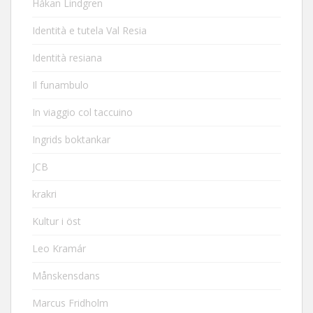
Håkan Lindgren
Identità e tutela Val Resia
Identità resiana
Il funambulo
In viaggio col taccuino
Ingrids boktankar
JCB
krakri
Kultur i öst
Leo Kramár
Månskensdans
Marcus Fridholm