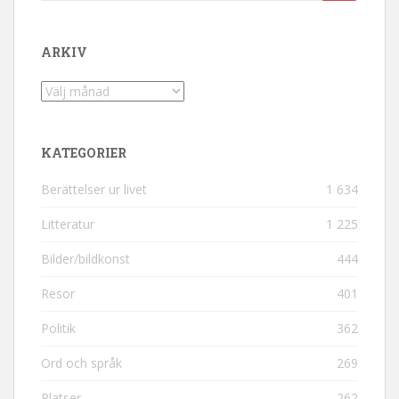
ARKIV
Arkiv
KATEGORIER
Berättelser ur livet
1 634
Litteratur
1 225
Bilder/bildkonst
444
Resor
401
Politik
362
Ord och språk
269
Platser
262