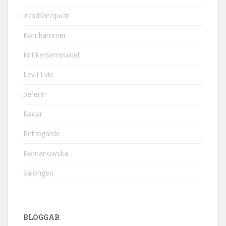
in/ad/ae/qu/at
Kornkammer
Kritikerseminariet
Lev i Lviv
perenn
Radar
Retrogarde
Romanowska
Salongen
BLOGGAR