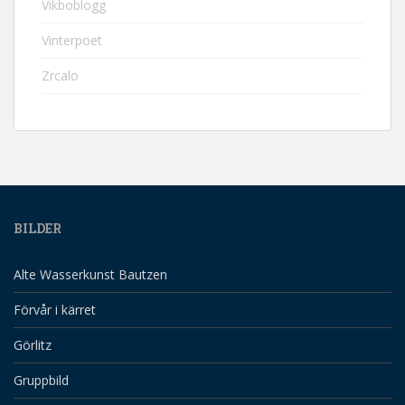
Vikboblogg
Vinterpoet
Zrcalo
BILDER
Alte Wasserkunst Bautzen
Förvår i kärret
Görlitz
Gruppbild