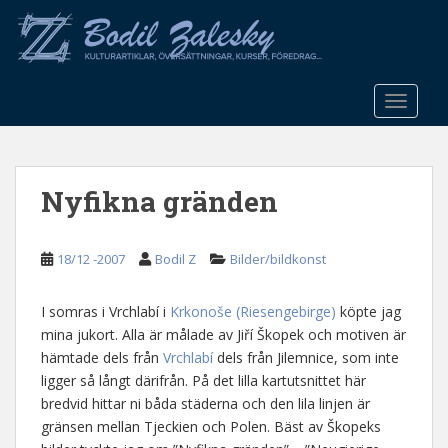
S
k
i
p
t
TOGGLE
o
m
a
Nyfikna gränden
i
n
c
18/12 -2007
Bodil Z
Bilder/bildkonst
o
n
t
I somras i Vrchlabí i
Krkonoše (Riesengebirge)
köpte jag
e
mina jukort. Alla är målade av Jiří Škopek och motiven är
n
hämtade dels från
Vrchlabí
dels från Jilemnice, som inte
t
ligger så långt därifrån. På det lilla kartutsnittet här
bredvid hittar ni båda städerna och den lila linjen är
gränsen mellan Tjeckien och Polen. Bäst av Škopeks