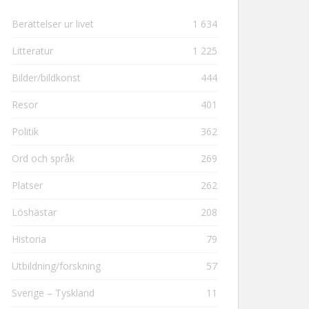
Berättelser ur livet
1 634
Litteratur
1 225
Bilder/bildkonst
444
Resor
401
Politik
362
Ord och språk
269
Platser
262
Löshästar
208
Historia
79
Utbildning/forskning
57
Sverige – Tyskland
11