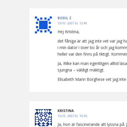
BODIL Z
15/10 -2007 kl. 13:49
Hej Kristina,
det fåniga är att jag inte vet var jag h
i min dator i över tio år och jag komm
heller var den finns på riktigt. Kommer
Ja, Rilke kan man egentligen alltid lä
sjungna – väldigt mäktigt.
Elisabeth Mann Borghese vet jag inte
KRISTINA
15/10 -2007 kl. 19:45
Ja, hon är fascinerande att lyssna på. 