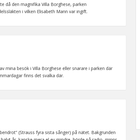
e då den magnifika Villa Borghese, parken
lssläkten i vilken Elisabeth Mann var ingift.
 av mina besök i Villa Borghese eller snarare i parken där
mardagar finns det svalka där.
Abendrot” (Strauss fyra sista sånger) på nätet. Bakgrunden
tt halvt år, kanske mera el ev mindre, hörde på radio, minns