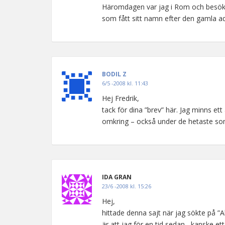
Häromdagen var jag i Rom och besökt
som fått sitt namn efter den gamla ade
BODIL Z
6/5 -2008 kl. 11:43
Hej Fredrik,
tack för dina ”brev” här. Jag minns ett
omkring – också under de hetaste som
IDA GRAN
23/6 -2008 kl. 15:26
Hej,
hittade denna sajt när jag sökte på ”
är att jag för en tid sedan , kanske e