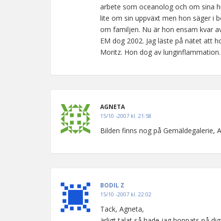
arbete som oceanolog och om sina hu
lite om sin uppväxt men hon säger i bör
om familjen. Nu är hon ensam kvar av 
EM dog 2002. Jag läste på nätet att hon
Moritz. Hon dog av lunginflammation. M
AGNETA
15/10 -2007 kl. 21:58
Bilden finns nog på Gemäldegalerie, A
BODIL Z
15/10 -2007 kl. 22:02
Tack, Agneta,
ärligt talat så hade jag hoppats på dig