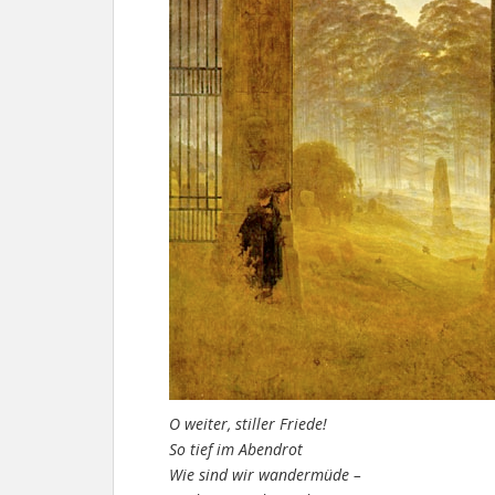
O weiter, stiller Friede!
So tief im Abendrot
Wie sind wir wandermüde –