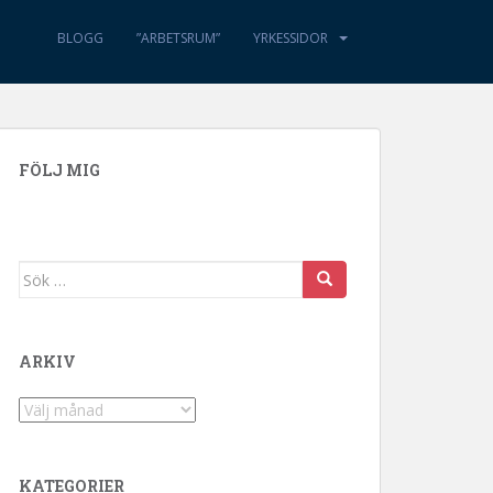
BLOGG
”ARBETSRUM”
YRKESSIDOR
FÖLJ MIG
Sök efter:
ARKIV
Arkiv
KATEGORIER