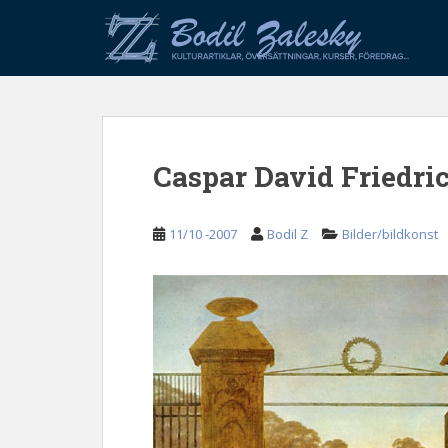
S
k
i
p
t
o
m
Caspar David Friedric
a
i
n
11/10 -2007
Bodil Z
Bilder/bildkonst
c
o
n
t
e
n
t