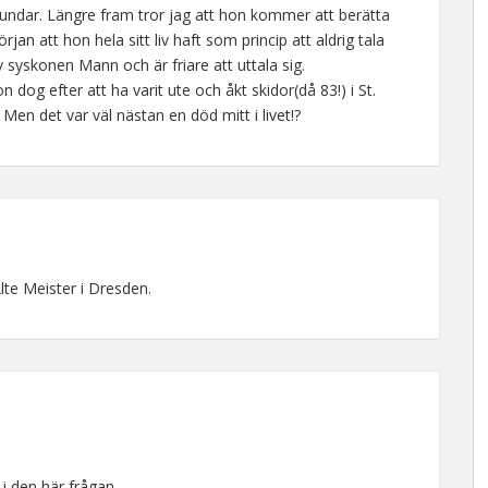
ndar. Längre fram tror jag att hon kommer att berätta
jan att hon hela sitt liv haft som princip att aldrig tala
syskonen Mann och är friare att uttala sig.
 dog efter att ha varit ute och åkt skidor(då 83!) i St.
en det var väl nästan en död mitt i livet!?
lte Meister i Dresden.
 i den här frågan.