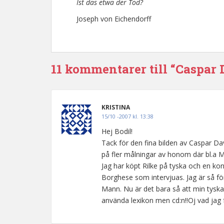
Ist das etwa der Tod?
Joseph von Eichendorff
11 kommentarer till “Caspar 
KRISTINA
15/10 -2007 kl. 13:38
Hej Bodil!
Tack för den fina bilden av Caspar Da
på fler målningar av honom där bl.a M
Jag har köpt Rilke på tyska och en 
Borghese som intervjuas. Jag är så för
Mann. Nu är det bara så att min tysk
använda lexikon men cd:n!!Oj vad jag 