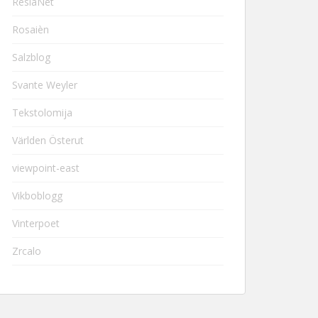
ResiaNet
Rosaièn
Salzblog
Svante Weyler
Tekstolomija
Världen Österut
viewpoint-east
Vikboblogg
Vinterpoet
Zrcalo