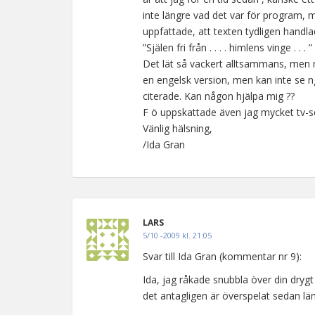
inte längre vad det var för program, 
uppfattade, att texten tydligen handla
”Själen fri från . . . . himlens vinge . . . ”
Det lät så vackert alltsammans, men nä
en engelsk version, men kan inte se 
citerade. Kan någon hjälpa mig ??
F ö uppskattade även jag mycket tv-
Vänlig hälsning,
/Ida Gran
LARS
5/10 -2009 kl. 21:05
Svar till Ida Gran (kommentar nr 9):
Ida, jag råkade snubbla över din dryg
det antagligen är överspelat sedan läng