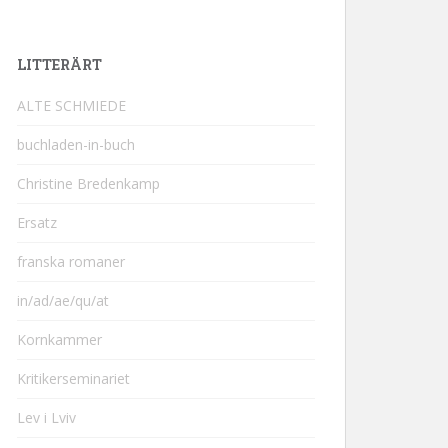
LITTERÄRT
ALTE SCHMIEDE
buchladen-in-buch
Christine Bredenkamp
Ersatz
franska romaner
in/ad/ae/qu/at
Kornkammer
Kritikerseminariet
Lev i Lviv