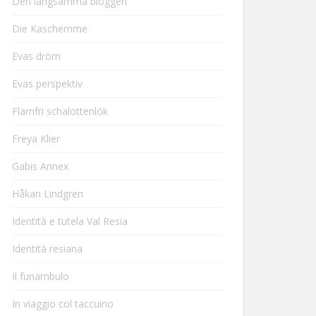
Den långsamma bloggen
Die Kaschemme
Evas dröm
Evas perspektiv
Flarnfri schalottenlök
Freya Klier
Gabis Annex
Håkan Lindgren
Identità e tutela Val Resia
Identità resiana
Il funambulo
In viaggio col taccuino