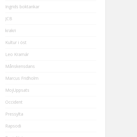
Ingrids boktankar
JCB
krakri
Kultur i öst
Leo Kramár
Månskensdans
Marcus Fridholm
MojUppsats
Occident
Pressylta
Rapsodi