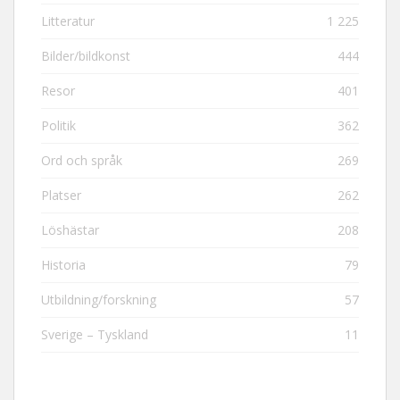
Litteratur
1 225
Bilder/bildkonst
444
Resor
401
Politik
362
Ord och språk
269
Platser
262
Löshästar
208
Historia
79
Utbildning/forskning
57
Sverige – Tyskland
11