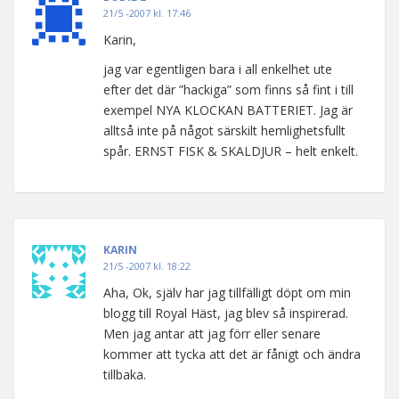
21/5 -2007 kl. 17:46
Karin,
jag var egentligen bara i all enkelhet ute
efter det där ”hackiga” som finns så fint i till
exempel NYA KLOCKAN BATTERIET. Jag är
alltså inte på något särskilt hemlighetsfullt
spår. ERNST FISK & SKALDJUR – helt enkelt.
KARIN
21/5 -2007 kl. 18:22
Aha, Ok, själv har jag tillfälligt döpt om min
blogg till Royal Häst, jag blev så inspirerad.
Men jag antar att jag förr eller senare
kommer att tycka att det är fånigt och ändra
tillbaka.