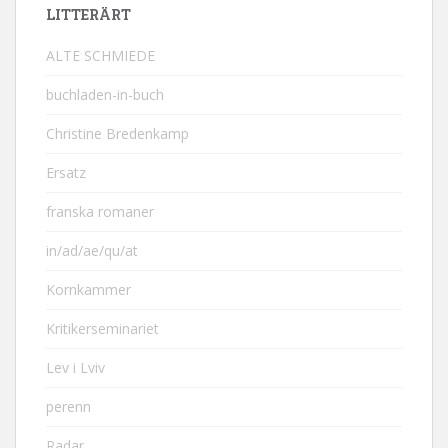
LITTERÄRT
ALTE SCHMIEDE
buchladen-in-buch
Christine Bredenkamp
Ersatz
franska romaner
in/ad/ae/qu/at
Kornkammer
Kritikerseminariet
Lev i Lviv
perenn
Radar