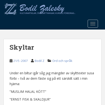
S
k
i
p
t
TOGGLE
o
m
a
Skyltar
i
n
c
21/5 -2007
Bodil Z
Ord och språk
o
n
t
Under en biltur igår såg jag mängder av skylttexter susa
e
förbi – två av dem fäste sig på ett särskilt sätt i min
n
hjärna:
t
”MUSLIM HALAL KÖTT”
”ERNST FISK & SKALDJUR”