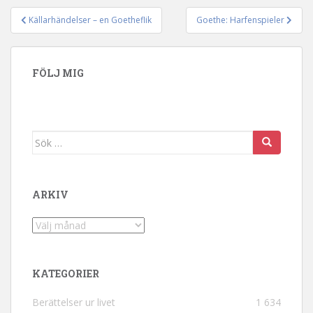
Källarhändelser – en Goetheflik
Goethe: Harfenspieler
Inläggsnavigering
FÖLJ MIG
Sök efter:
ARKIV
Arkiv
KATEGORIER
Berättelser ur livet
1 634