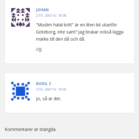
JOHAN
27/5 -2007 kl. 18:38
”Muslim halal kött” är en liten bit utanför
Göteborg, inte sant? Jag brukar också lägga
märke till den då och då.
//JJ
BODIL Z
27/5 -2007 kl. 19:00
Jo, så är det.
Kommentarer är stängda.