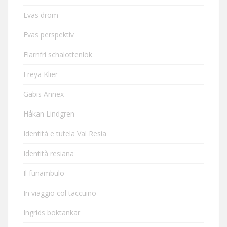
Evas dröm
Evas perspektiv
Flarnfri schalottenlök
Freya Klier
Gabis Annex
Håkan Lindgren
Identità e tutela Val Resia
Identità resiana
Il funambulo
In viaggio col taccuino
Ingrids boktankar