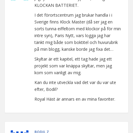
KLOCKAN BATTERIET.
I det förortscentrum jag brukar handla i i
Sverige finns Klock Master (då ser jag en
sorts tunna eiffeltorn med klockor på för min
intre syn), Paris Nytt, vars logga jag har
tänkt mig både som boktitel och huvurubrik
på min blogg, kanske borde jag fixa det…
Skyltar är ett kapitel, ett tag hade jag ett
projekt som var knäppa skyltar, men jag
kom som vanligt av mig.
Kan du inte utveckla vad det var du var ute
efter, Bodil?
Royal Häst är annars en av mina favoriter.
BODIL Z