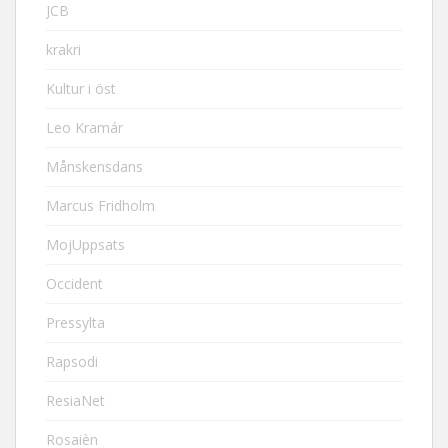
JCB
krakri
Kultur i öst
Leo Kramár
Månskensdans
Marcus Fridholm
MojUppsats
Occident
Pressylta
Rapsodi
ResiaNet
Rosaièn