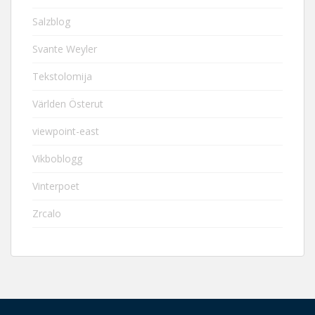
Salzblog
Svante Weyler
Tekstolomija
Världen Österut
viewpoint-east
Vikboblogg
Vinterpoet
Zrcalo