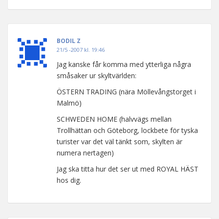
BODIL Z
21/5 -2007 kl. 19:46
Jag kanske får komma med ytterliga några
småsaker ur skyltvärlden:
ÖSTERN TRADING (nära Möllevångstorget i
Malmö)
SCHWEDEN HOME (halvvägs mellan
Trollhättan och Göteborg, lockbete för tyska
turister var det väl tänkt som, skylten är
numera nertagen)
Jag ska titta hur det ser ut med ROYAL HÄST
hos dig.