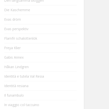
Den långsamma bloggen
Die Kaschemme
Evas dröm
Evas perspektiv
Flarnfri schalottenlök
Freya Klier
Gabis Annex
Håkan Lindgren
Identità e tutela Val Resia
Identità resiana
Il funambulo
In viaggio col taccuino