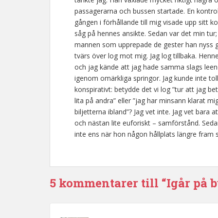
passagerarna och bussen startade. En kontrol
gången i förhållande till mig visade upp sitt k
såg på hennes ansikte. Sedan var det min tur; 
mannen som upprepade de gester han nyss gjor
tvärs över log mot mig. Jag log tillbaka. Henne
och jag kände att jag hade samma slags leend
igenom omärkliga springor. Jag kunde inte tolk
konspirativt: betydde det vi log ”tur att jag be
lita på andra” eller ”jag har minsann klarat mig
biljetterna ibland”? Jag vet inte. Jag vet bara 
och nästan lite euforiskt – samförstånd. Seda
inte ens när hon någon hållplats längre fram 
5 kommentarer till “Igår på 