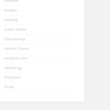
ResiaNet
Rosaièn
Salzblog
Svante Weyler
Tekstolomija
Världen Österut
viewpoint-east
Vikboblogg
Vinterpoet
Zrcalo