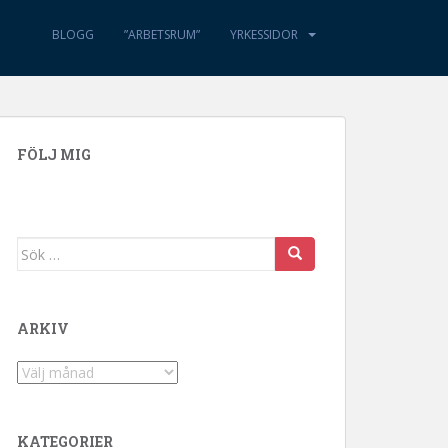
BLOGG
”ARBETSRUM”
YRKESSIDOR
FÖLJ MIG
Sök efter:
ARKIV
Arkiv
KATEGORIER