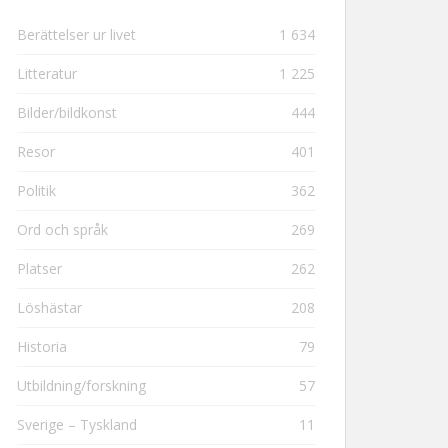
Berättelser ur livet
1 634
Litteratur
1 225
Bilder/bildkonst
444
Resor
401
Politik
362
Ord och språk
269
Platser
262
Löshästar
208
Historia
79
Utbildning/forskning
57
Sverige – Tyskland
11