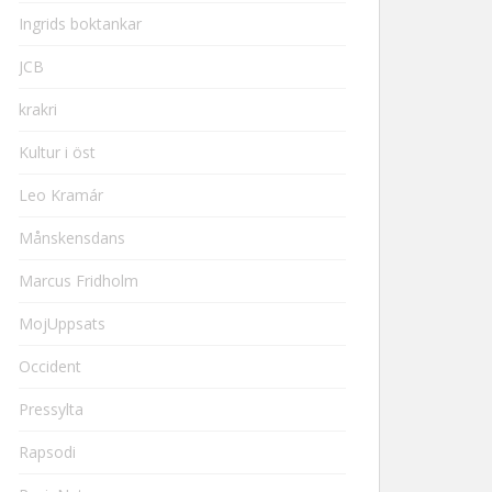
Ingrids boktankar
JCB
krakri
Kultur i öst
Leo Kramár
Månskensdans
Marcus Fridholm
MojUppsats
Occident
Pressylta
Rapsodi