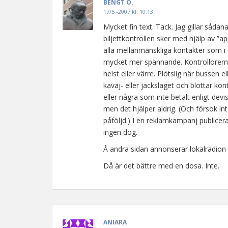
BENGT O.
17/5 -2007 kl. 10:13
Mycket fin text. Tack. Jag gillar sådan
biljettkontrollen sker med hjälp av ”ap
alla mellanmänskliga kontakter som i d
mycket mer spännande. Kontrollörerna
helst eller värre. Plötslig när bussen
kavaj- eller jackslaget och blottar kon
eller några som inte betalt enligt dev
men det hjälper aldrig. (Och försök in
påföljd.) I en reklamkampanj publicer
ingen dög.
Å andra sidan annonserar lokalradion v
Då är det bättre med en dosa. Inte.
ANIARA