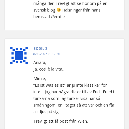
många fler. Trevligt att se honom på en
svensk blog
Hälsningar från hans
hemstad //emilie
BODIL Z
8/5 -2007 kl. 12:56
Aniara,
ja, così è la vita…
Mimie,
”Es ist was es ist” är ju inte klassiker för
inte… Jag har några dikter till av Erich Fried i
tankarna som jag tänker visa här så
småningom, en i taget så att var och en får
allt ljus på sig.
Trevligt att få post från Wien.