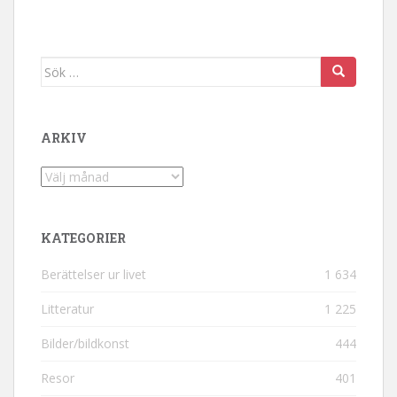
Sök efter:
ARKIV
Arkiv
KATEGORIER
Berättelser ur livet
1 634
Litteratur
1 225
Bilder/bildkonst
444
Resor
401