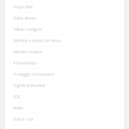
Freya Klier
Gabis Annex
Håkan Lindgren
Identità e tutela Val Resia
Identità resiana
Il funambulo
In viaggio col taccuino
Ingrids boktankar
JCB
krakri
Kultur i öst