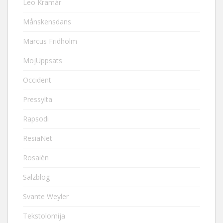
Leo Kramár
Månskensdans
Marcus Fridholm
MojUppsats
Occident
Pressylta
Rapsodi
ResiaNet
Rosaièn
Salzblog
Svante Weyler
Tekstolomija