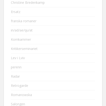
Christine Bredenkamp
Ersatz
franska romaner
in/ad/ae/qu/at
Kornkammer
Kritikerseminariet
Lev i Lviv
perenn
Radar
Retrogarde
Romanowska
Salongen