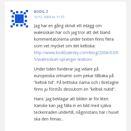
BODIL Z
12/12 -2006 kl. 11:57
Jag har en gång skrivit ett inlägg om
walesiskan här och jag tror att det bland
kommentatorerna under texten finns flera
som vet mycket om det keltiska:
http://www.bodilzalesky.com/blog/2006/03/0
5/walesiskan-spranger-lexikon/
Under tiden funderar jag vidare på
europeiska ortnamn som pekar tillbaka på
”keltisk tid”. På brittiska öarna och i Bretagne
finns ju förstås dessutom en ”keltisk nutid”.
Hans: Jag beklagar att bilden är för liten.
Kanske kan jag fälla in en bild med själva
teckenraden undertill, någonstans här i huset
ska den finnas…