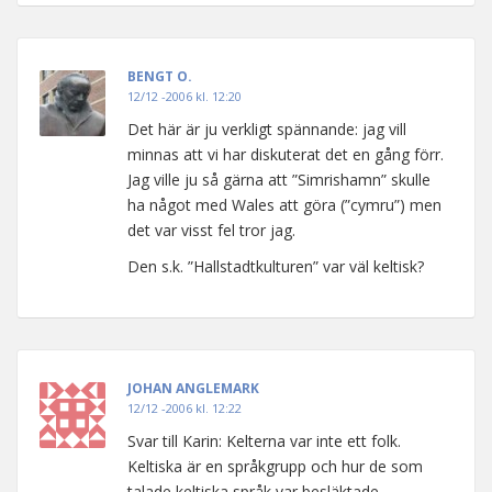
BENGT O.
12/12 -2006 kl. 12:20
Det här är ju verkligt spännande: jag vill
minnas att vi har diskuterat det en gång förr.
Jag ville ju så gärna att ”Simrishamn” skulle
ha något med Wales att göra (”cymru”) men
det var visst fel tror jag.
Den s.k. ”Hallstadtkulturen” var väl keltisk?
JOHAN ANGLEMARK
12/12 -2006 kl. 12:22
Svar till Karin: Kelterna var inte ett folk.
Keltiska är en språkgrupp och hur de som
talade keltiska språk var besläktade