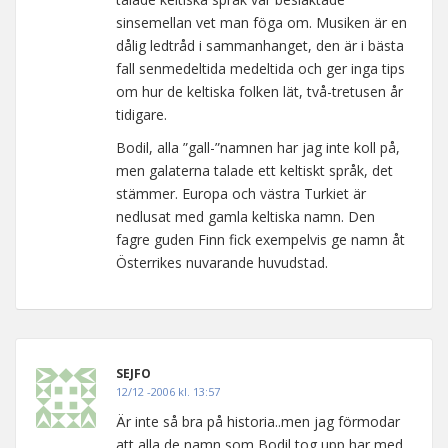
sinsemellan vet man föga om. Musiken är en
dålig ledtråd i sammanhanget, den är i bästa
fall senmedeltida medeltida och ger inga tips
om hur de keltiska folken lät, två-tretusen år
tidigare.
Bodil, alla ”gall-”namnen har jag inte koll på,
men galaterna talade ett keltiskt språk, det
stämmer. Europa och västra Turkiet är
nedlusat med gamla keltiska namn. Den
fagre guden Finn fick exempelvis ge namn åt
Österrikes nuvarande huvudstad.
SEJFO
12/12 -2006 kl. 13:57
Är inte så bra på historia..men jag förmodar
att alla de namn som Bodil tog upp har med