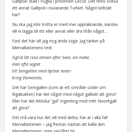
Gallipoli: stad i Puglia i provinsen Lecce. Det finns också
ett annat Gallipoli i nuvarande Turkiet. Något keltiskt
här?
Nu ska jag inte trötta er med mer uppräknande, kanske
vill ni lägga till ett eller annat eller dra ifrån något…
Fast det här vill jag nog ända säga: Jag tänker på
Mervallastenens text:
Sigrid lät resa stenen efter Sven, sin make.
Han ofta seglat
till Semgallen med dyrbar knarr
kring Domesnäs.
Det här Semgallen (som är ett område söder om
Rigabukten) har det något med något galliskt att göra?
Eller har det lettiska ”gal” ingenting med mitt favoritgall
att göra?
Det må vara hur det vill med detta, här är i alla fall
Mervallastenen – jag frestas nästan att kalla den
Mergallastenen, men jag låter bli…