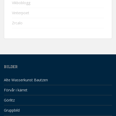
Vikboblogg
Vinterpoet
Zrcalo
BILDER
Alte Wasserkunst Bautzen
Förvår i kärret
Görlitz
Gruppbild