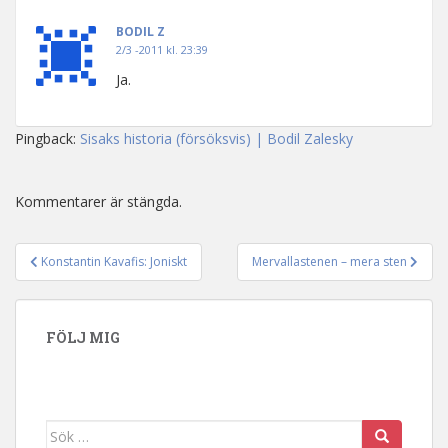
BODIL Z
2/3 -2011 kl. 23:39
Ja.
Pingback:
Sisaks historia (försöksvis) | Bodil Zalesky
Kommentarer är stängda.
Konstantin Kavafis: Joniskt
Mervallastenen – mera sten
Inläggsnavigering
FÖLJ MIG
Sök efter: