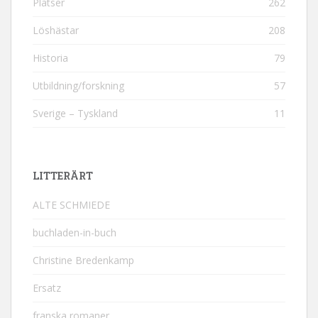
Platser
262
Löshästar
208
Historia
79
Utbildning/forskning
57
Sverige – Tyskland
11
LITTERÄRT
ALTE SCHMIEDE
buchladen-in-buch
Christine Bredenkamp
Ersatz
franska romaner