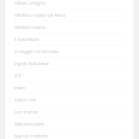
Håkan Lindgren
Identità e tutela Val Resia
Identità resiana
Il funambulo
In viaggio col taccuino
Ingrids boktankar
JCB
krakri
Kultur i öst
Leo Kramár
Månskensdans
Marcus Fridholm