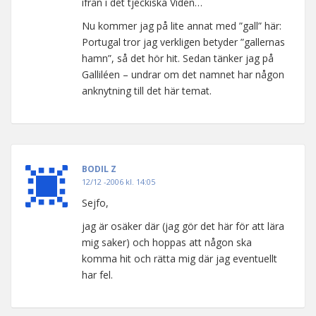
ifrån i det tjeckiska Viden…
Nu kommer jag på lite annat med ”gall” här:
Portugal tror jag verkligen betyder ”gallernas
hamn”, så det hör hit. Sedan tänker jag på
Galliléen – undrar om det namnet har någon
anknytning till det här temat.
BODIL Z
12/12 -2006 kl. 14:05
Sejfo,
jag är osäker där (jag gör det här för att lära
mig saker) och hoppas att någon ska
komma hit och rätta mig där jag eventuellt
har fel.