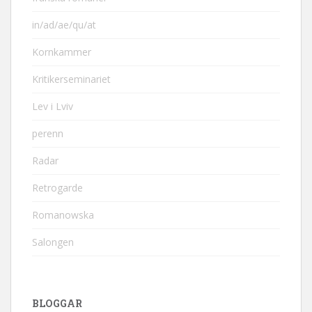
in/ad/ae/qu/at
Kornkammer
Kritikerseminariet
Lev i Lviv
perenn
Radar
Retrogarde
Romanowska
Salongen
BLOGGAR