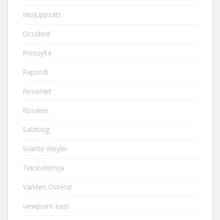
MojUppsats
Occident
Pressylta
Rapsodi
ResiaNet
Rosaièn
Salzblog
Svante Weyler
Tekstolomija
Världen Österut
viewpoint-east