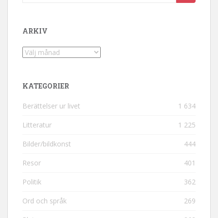
ARKIV
Arkiv
KATEGORIER
Berättelser ur livet
1 634
Litteratur
1 225
Bilder/bildkonst
444
Resor
401
Politik
362
Ord och språk
269