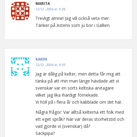
MARITA
12/12 -2006 kl. 9:28
Trevligt ämne! Jag vill också veta mer.
Tänker på Asterix som ju bor i Gallien.
KARIN
12/12 -2006 kl. 9:55
Jag är dålig på kelter, men detta får mig att
tänka på att min man länge hävdade att vi
svenskar var en sorts keltiska arvtagare
vilket jag lika ihärdigt förnekade.
Vi höll på i flera år och käbblade om det här.
Några frågor: Var alltså kelterna ett folk med
ett eget språk? När var deras storhetstid och
vad gjorde vi (svenskar) då?
Säckpipa?