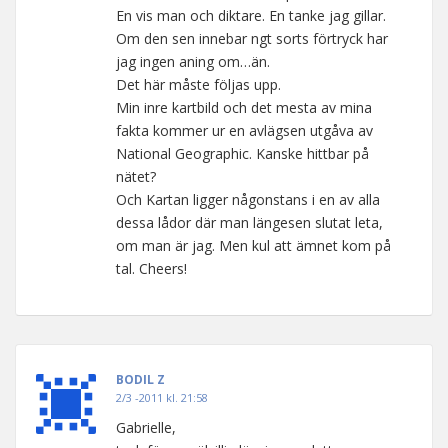
En vis man och diktare. En tanke jag gillar.
Om den sen innebar ngt sorts förtryck har
jag ingen aning om…än.
Det här måste följas upp.
Min inre kartbild och det mesta av mina
fakta kommer ur en avlägsen utgåva av
National Geographic. Kanske hittbar på
nätet?
Och Kartan ligger någonstans i en av alla
dessa lådor där man längesen slutat leta,
om man är jag. Men kul att ämnet kom på
tal. Cheers!
BODIL Z
2/3 -2011 kl. 21:58
Gabrielle,