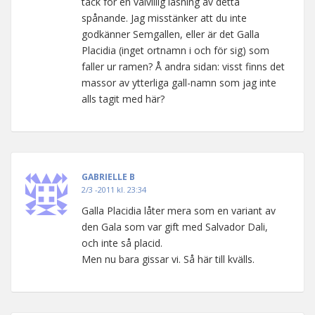
tack för en välvillig läsning av detta
spånande. Jag misstänker att du inte
godkänner Semgallen, eller är det Galla
Placidia (inget ortnamn i och för sig) som
faller ur ramen? Å andra sidan: visst finns det
massor av ytterliga gall-namn som jag inte
alls tagit med här?
GABRIELLE B
2/3 -2011 kl. 23:34
Galla Placidia låter mera som en variant av
den Gala som var gift med Salvador Dali,
och inte så placid.
Men nu bara gissar vi. Så här till kvälls.