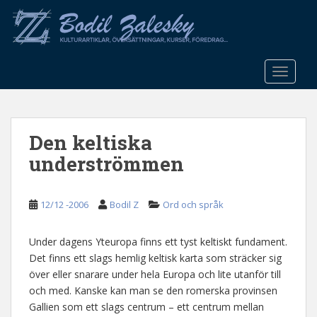
S
k
i
p
t
TOGGLE
o
m
a
Den keltiska
i
n
underströmmen
c
o
n
12/12 -2006
Bodil Z
Ord och språk
t
e
Under dagens Yteuropa finns ett tyst keltiskt fundament.
n
Det finns ett slags hemlig keltisk karta som sträcker sig
t
över eller snarare under hela Europa och lite utanför till
och med. Kanske kan man se den romerska provinsen
Gallien som ett slags centrum – ett centrum mellan