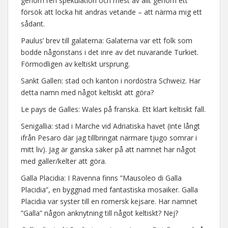
genom ren spekulation och mest av allt genom ett
försök att locka hit andras vetande – att närma mig ett
sådant.
Paulus’ brev till galaterna: Galaterna var ett folk som
bodde någonstans i det inre av det nuvarande Turkiet.
Förmodligen av keltiskt ursprung.
Sankt Gallen: stad och kanton i nordöstra Schweiz. Har
detta namn med något keltiskt att göra?
Le pays de Galles: Wales på franska. Ett klart keltiskt fall.
Senigallia: stad i Marche vid Adriatiska havet (inte långt
ifrån Pesaro där jag tillbringat närmare tjugo somrar i
mitt liv). Jag är ganska säker på att namnet har något
med galler/kelter att göra.
Galla Placidia: I Ravenna finns ”Mausoleo di Galla
Placidia”, en byggnad med fantastiska mosaiker. Galla
Placidia var syster till en romersk kejsare. Har namnet
”Galla” någon anknytning till något keltiskt? Nej?