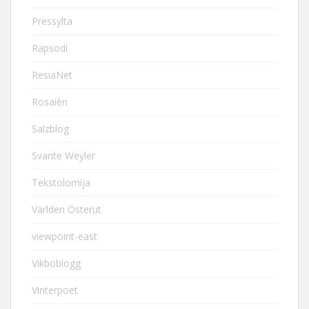
Pressylta
Rapsodi
ResiaNet
Rosaièn
Salzblog
Svante Weyler
Tekstolomija
Världen Österut
viewpoint-east
Vikboblogg
Vinterpoet