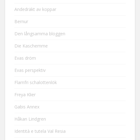
Andedräkt av koppar
Bernur
Den långsamma bloggen
Die Kaschemme
Evas dröm
Evas perspektiv
Flarnfri schalottenlök
Freya Klier
Gabis Annex
Håkan Lindgren
Identità e tutela Val Resia