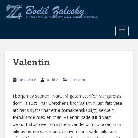
S
k
i
p
t
TOGGLE
o
m
a
Valentin
i
n
c
14/2 -2006
Bodil Z
Litteratur
o
n
t
I början av scenen ”Natt. På gatan utanför Margaretas
e
dörr” i Faust I har Gretchens bror Valentin just fått veta
n
att hans syster har ett (utomäktenskapligt) sexuellt
t
förhållande med en man. Valentin hade alltid varit
oerhört stolt över sin systers vandel och nu rasar hans
bild av henne samman och även hans världsbild som