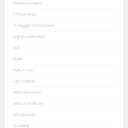
Identità resiana
Il funambulo
In viaggio col taccuino
Ingrids boktankar
JCB
krakri
Kultur i öst
Leo Kramár
Månskensdans
Marcus Fridholm
MojUppsats
Occident