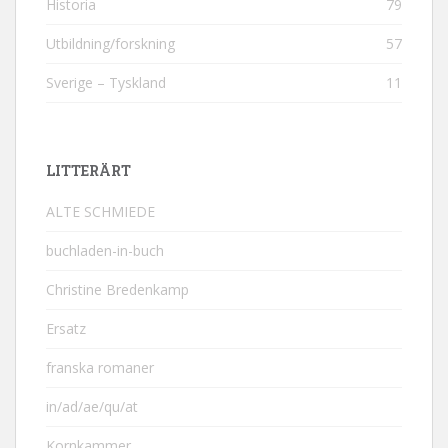
Historia
79
Utbildning/forskning
57
Sverige – Tyskland
11
LITTERÄRT
ALTE SCHMIEDE
buchladen-in-buch
Christine Bredenkamp
Ersatz
franska romaner
in/ad/ae/qu/at
Kornkammer