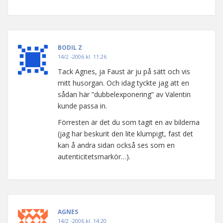
BODIL Z
14/2 -2006 kl. 11:26
Tack Agnes, ja Faust är ju på sätt och vis
mitt husorgan. Och idag tyckte jag att en
sådan här ”dubbelexponering” av Valentin
kunde passa in.
Förresten är det du som tagit en av bilderna
(jag har beskurit den lite klumpigt, fast det
kan å andra sidan också ses som en
autenticitetsmarkör…).
AGNES
14/2 -2006 kl. 14:20