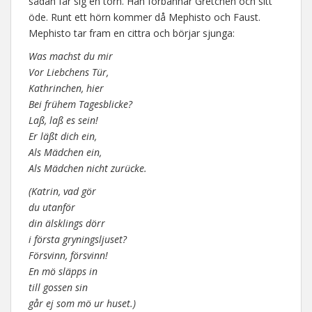
sådan får sig en törn. Han förbannar Gretchen och sitt
öde. Runt ett hörn kommer då Mephisto och Faust.
Mephisto tar fram en cittra och börjar sjunga:
Was machst du mir
Vor Liebchens Tür,
Kathrinchen, hier
Bei frühem Tagesblicke?
Laß, laß es sein!
Er läßt dich ein,
Als Mädchen ein,
Als Mädchen nicht zurücke.
(Katrin, vad gör
du utanför
din älsklings dörr
i första gryningsljuset?
Försvinn, försvinn!
En mö släpps in
till gossen sin
går ej som mö ur huset.)