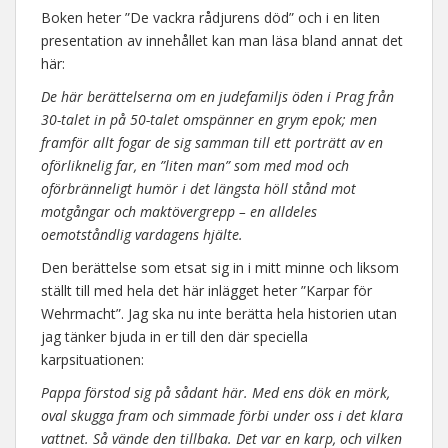
Boken heter ”De vackra rådjurens död” och i en liten
presentation av innehållet kan man läsa bland annat det
här:
De här berättelserna om en judefamiljs öden i Prag från
30-talet in på 50-talet omspänner en grym epok; men
framför allt fogar de sig samman till ett porträtt av en
oförliknelig far, en ”liten man” som med mod och
oförbränneligt humör i det längsta höll stånd mot
motgångar och maktövergrepp – en alldeles
oemotståndlig vardagens hjälte.
Den berättelse som etsat sig in i mitt minne och liksom
ställt till med hela det här inlägget heter ”Karpar för
Wehrmacht”. Jag ska nu inte berätta hela historien utan
jag tänker bjuda in er till den där speciella
karpsituationen:
Pappa förstod sig på sådant här. Med ens dök en mörk,
oval skugga fram och simmade förbi under oss i det klara
vattnet. Så vände den tillbaka. Det var en karp, och vilken