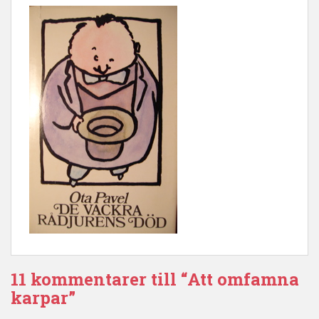
11 kommentarer till “Att omfamna
karpar”