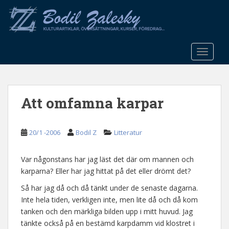
S
k
i
p
t
TOGGLE
o
m
a
Att omfamna karpar
i
n
c
20/1 -2006
Bodil Z
Litteratur
o
n
t
Var någonstans har jag läst det där om mannen och
e
karparna? Eller har jag hittat på det eller drömt det?
n
Så har jag då och då tänkt under de senaste dagarna.
t
Inte hela tiden, verkligen inte, men lite då och då kom
tanken och den märkliga bilden upp i mitt huvud. Jag
tänkte också på en bestämd karpdamm vid klostret i