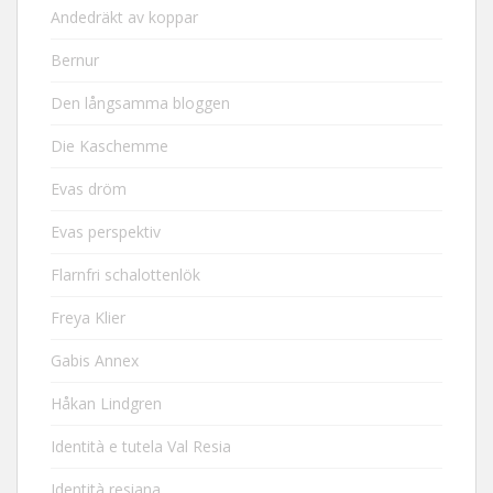
Andedräkt av koppar
Bernur
Den långsamma bloggen
Die Kaschemme
Evas dröm
Evas perspektiv
Flarnfri schalottenlök
Freya Klier
Gabis Annex
Håkan Lindgren
Identità e tutela Val Resia
Identità resiana