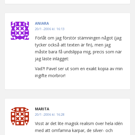
ANIARA
20/1 -2006 kl. 16:13
Förlåt om jag förstör stämningen något (jag
tycker också att texten är fin), men jag
måste bara få undslippa mig, precis som när
jag läste inlägget:
Vad?! Pavel ser ut som en exakt kopia av min
ingifte morbror!
MARITA
20/1 -2006 kl. 16:28
Visst är det lite magisk realism över hela idén
med att omfamna karpar, de silver- och