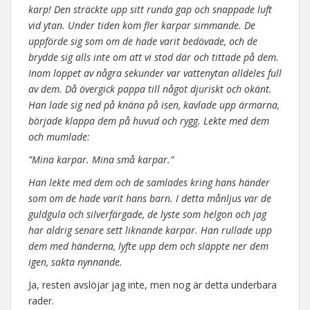
karp! Den sträckte upp sitt runda gap och snappade luft
vid ytan. Under tiden kom fler karpar simmande. De
uppförde sig som om de hade varit bedövade, och de
brydde sig alls inte om att vi stod där och tittade på dem.
Inom loppet av några sekunder var vattenytan alldeles full
av dem. Då övergick pappa till något djuriskt och okänt.
Han lade sig ned på knäna på isen, kavlade upp ärmarna,
började klappa dem på huvud och rygg. Lekte med dem
och mumlade:
”Mina karpar. Mina små karpar.”
Han lekte med dem och de samlades kring hans händer
som om de hade varit hans barn. I detta månljus var de
guldgula och silverfärgade, de lyste som helgon och jag
har aldrig senare sett liknande karpar. Han rullade upp
dem med händerna, lyfte upp dem och släppte ner dem
igen, sakta nynnande.
Ja, resten avslöjar jag inte, men nog är detta underbara
rader.