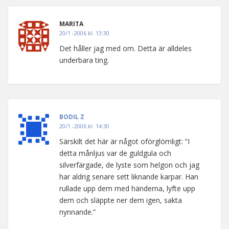
MARITA
20/1 -2006 kl. 13:30
Det håller jag med om. Detta är alldeles
underbara ting.
BODIL Z
20/1 -2006 kl. 14:30
Särskilt det här är något oförglömligt: ”I
detta månljus var de guldgula och
silverfärgade, de lyste som helgon och jag
har aldrig senare sett liknande karpar. Han
rullade upp dem med händerna, lyfte upp
dem och släppte ner dem igen, sakta
nynnande.”