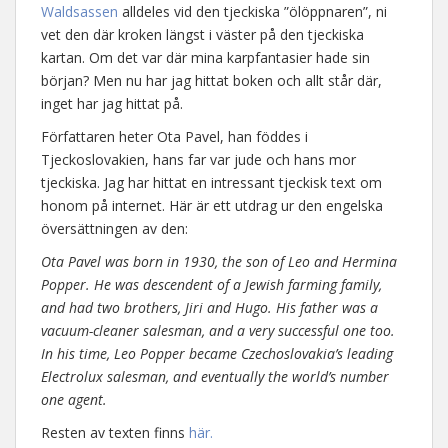
Waldsassen
alldeles vid den tjeckiska ”ölöppnaren”, ni
vet den där kroken längst i väster på den tjeckiska
kartan. Om det var där mina karpfantasier hade sin
början? Men nu har jag hittat boken och allt står där,
inget har jag hittat på.
Författaren heter Ota Pavel, han föddes i
Tjeckoslovakien, hans far var jude och hans mor
tjeckiska. Jag har hittat en intressant tjeckisk text om
honom på internet. Här är ett utdrag ur den engelska
översättningen av den:
Ota Pavel was born in 1930, the son of Leo and Hermina
Popper. He was descendent of a Jewish farming family,
and had two brothers, Jiri and Hugo. His father was a
vacuum-cleaner salesman, and a very successful one too.
In his time, Leo Popper became Czechoslovakia’s leading
Electrolux salesman, and eventually the world’s number
one agent.
Resten av texten finns
här.