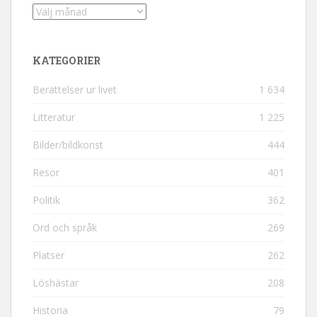
Arkiv
KATEGORIER
Berättelser ur livet
1 634
Litteratur
1 225
Bilder/bildkonst
444
Resor
401
Politik
362
Ord och språk
269
Platser
262
Löshästar
208
Historia
79