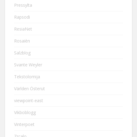
Pressylta
Rapsodi
ResiaNet
Rosaièn
Salzblog
Svante Weyler
Tekstolomija
Världen Österut
viewpoint-east
Vikboblogg
Vinterpoet
Zrcalo