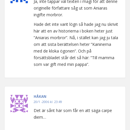
Ja, inte tappar väl texten i magi för att denne
originelle författare såg ut som Aniaras
ingifte morbror.
Hade det inte varit lögn så hade jag nu skrivit
här att en av historierna i boken heter just
”Aniaras morbror”. Nå, i stället kan jag ju tala
om att sista berättelsen heter ”Kaninerna
med de kloka ögonen”. Och på
försättsbladet står det så här: ”Till mamma
som var gift med min pappa”.
HÅKAN
20/1 -2006 kl. 23:49
Det är sånt här som får en att säga carpe
diem…