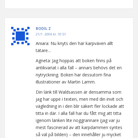
BODIL Z
21/1 -2006 kl. 10:51
Aniara: Nu knyts den här karpväven allt
tätare…
Agneta: Jag hoppas att boken finns på
antikvariat i alla fall – annars behövs det en
nytryckning. Boken har dessutom fina
illustrationer av Martin Lamm.
Din länk till Waldsassen är densamma som
jag har uppe i texten, men med din invit och
vägledning in i den blir säkert fler lockade att
titta in där. I alla fall har du fått mig att titta
igenom länken lite noggrannare (jag var ju
mest fascinerad av att karpdammen syntes
så väl på bilden) – den innehåller ju mycket