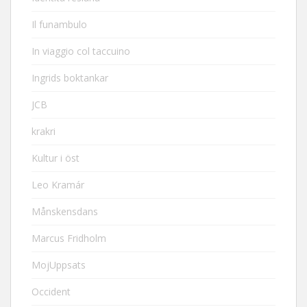
Il funambulo
In viaggio col taccuino
Ingrids boktankar
JCB
krakri
Kultur i öst
Leo Kramár
Månskensdans
Marcus Fridholm
MojUppsats
Occident