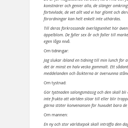
konstnärer och genier alla, de slänger omkring
förtvivlade, de vet allt vad vi har glömt och de
förordningar kan helt enkelt inte uthärdas.
Till deras förkrossande överlägsenhet hör även
äppelblom. De fyller sex år och faller till mar
egen låga nivå.
Om tidningar:
Jag slukar ibland en tidning till min lunch för
det är minst en halv vecka gammalt. Ett sådant
meddelanden och åsikterna är övervunna stån
Om tystnad:
Gör tystnaden salongsmässig och den skall bli
inte frukta att världen slöar till eller blir tra
gärna stöter konvenansen för huvudet bara de 
Om mannen:
En ny och stor världsepok skall inträffa den d