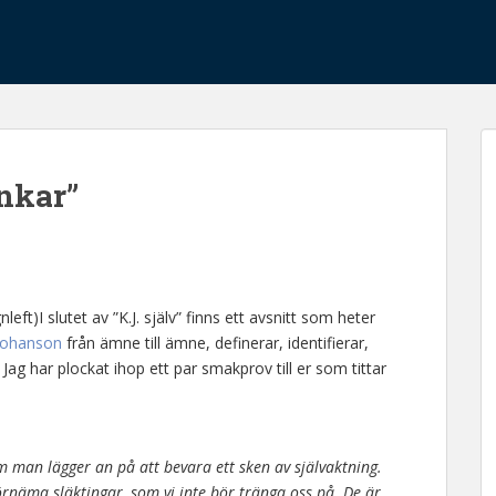
nkar”
ft)I slutet av ”K.J. själv” finns ett avsnitt som heter
Johanson
från ämne till ämne, definerar, identifierar,
Jag har plockat ihop ett par smakprov till er som tittar
 man lägger an på att bevara ett sken av självaktning.
örnäma släktingar, som vi inte bör tränga oss på. De är