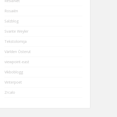
ResiaNet
Rosaièn
Salzblog
Svante Weyler
Tekstolomija
Världen Österut
viewpoint-east
Vikboblogg
Vinterpoet
Zrcalo