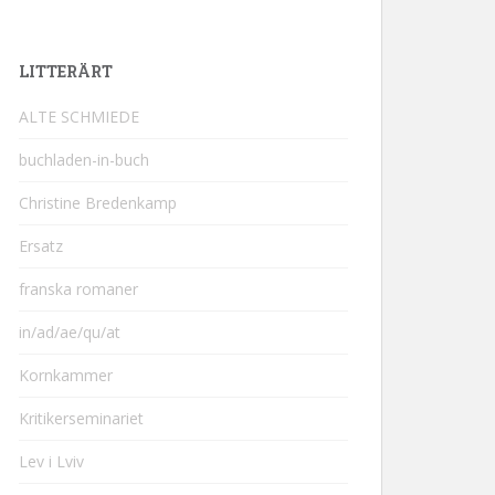
LITTERÄRT
ALTE SCHMIEDE
buchladen-in-buch
Christine Bredenkamp
Ersatz
franska romaner
in/ad/ae/qu/at
Kornkammer
Kritikerseminariet
Lev i Lviv