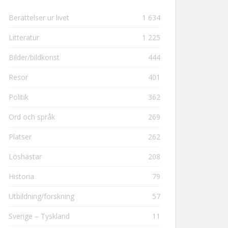
Berättelser ur livet
1 634
Litteratur
1 225
Bilder/bildkonst
444
Resor
401
Politik
362
Ord och språk
269
Platser
262
Löshästar
208
Historia
79
Utbildning/forskning
57
Sverige – Tyskland
11