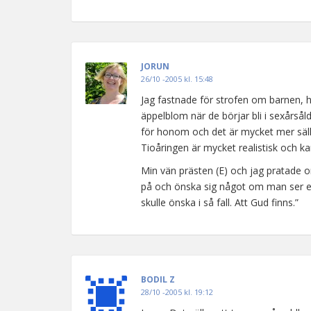
JORUN
26/10 -2005 kl. 15:48
Jag fastnade för strofen om barnen, h
äppelblom när de börjar bli i sexårsåld
för honom och det är mycket mer sä
Tioåringen är mycket realistisk och 
Min vän prästen (E) och jag pratade o
på och önska sig något om man ser ett 
skulle önska i så fall. Att Gud finns.”
BODIL Z
28/10 -2005 kl. 19:12