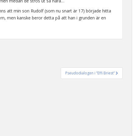
kornen medan de strös ut så nära…
ns att min son Rudolf (som nu snart är 17) började hitta
rn, men kanske beror detta på att han i grunden är en
Pseudodialogen i ”Effi Briest”