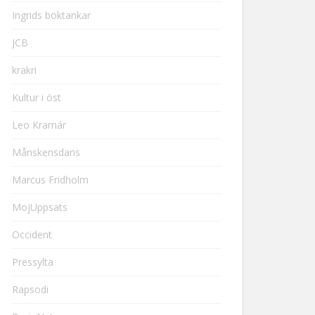
Ingrids boktankar
JCB
krakri
Kultur i öst
Leo Kramár
Månskensdans
Marcus Fridholm
MojUppsats
Occident
Pressylta
Rapsodi