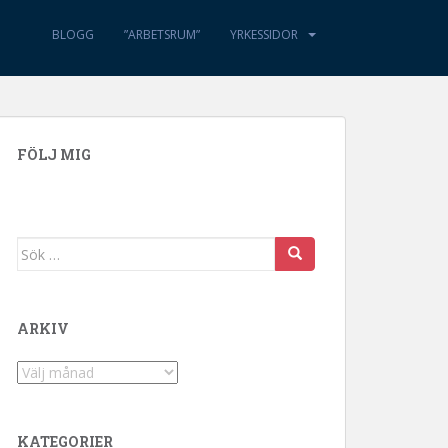
BLOGG
”ARBETSRUM”
YRKESSIDOR
FÖLJ MIG
Sök efter:
ARKIV
Arkiv
KATEGORIER