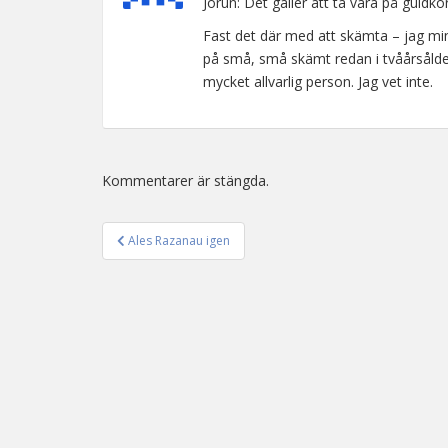
Jorun: Det gäller att ta vara på guld
Fast det där med att skämta – jag min
på små, små skämt redan i tvåårsålde
mycket allvarlig person. Jag vet inte.
Kommentarer är stängda.
Ales Razanau igen
Inläggsnavigering