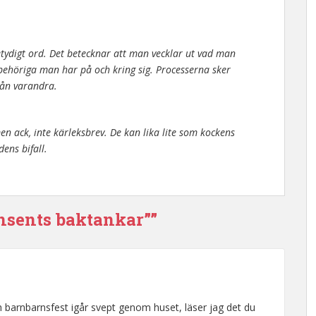
tvetydigt ord. Det betecknar att man vecklar ut vad man
 obehöriga man har på och kring sig. Processerna sker
rån varandra.
men ack, inte kärleksbrev. De kan lika lite som kockens
ens bifall.
ensents baktankar””
ch barnbarnsfest igår svept genom huset, läser jag det du