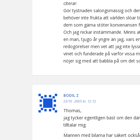
citerar:
Gör tystnaden salongsmässig och den 
behöver inte frukta att världen slöar til
dem som gärna stöter konvenansen för
Och jag nickar instämmande. Minns att 
en man, tjugo år yngre än jag, vars en
redogörelser men vet att jag inte lys
vinet och funderade på varför vissa 
nöjer sig med att babbla på om det som 
BODIL Z
23/10 -2005 kl. 12:12
Thomas,
jag tycker egentligen bäst om den där 
tilltalar mig.
Mannen med bilarna har säkert också 