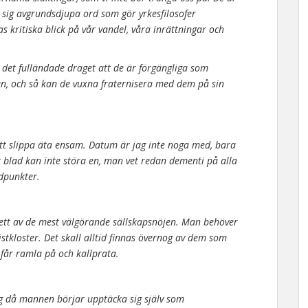
 sig avgrundsdjupa ord som gör yrkesfilosofer
ras kritiska blick på vår vandel, våra inrättningar och
 det fulländade draget att de är förgängliga som
ken, och så kan de vuxna fraternisera med dem på sin
 att slippa äta ensam. Datum är jag inte noga med, bara
 blad kan inte störa en, man vet redan dementi på alla
dpunkter.
 ett av de mest välgörande sällskapsnöjen. Man behöver
ppistkloster. Det skall alltid finnas övernog av dem som
får ramla på och kallprata.
ag då mannen börjar upptäcka sig själv som