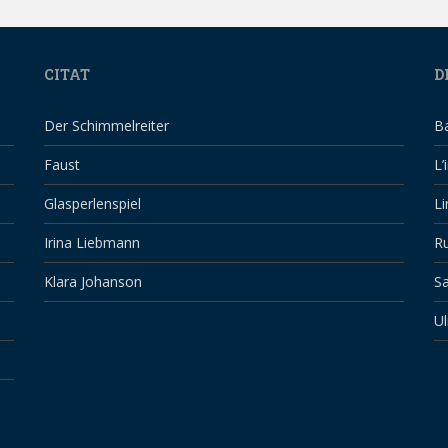
CITAT
D
Der Schimmelreiter
B
Faust
L’
Glasperlenspiel
Li
Irina Liebmann
Ru
Klara Johanson
Sa
Ul