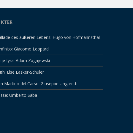
IKTER
allade des äußeren Lebens: Hugo von Hofmannsthal
infinito: Giacomo Leopardi
nje fyra: Adam Zagajewski
th: Else Lasker-Schüler
n Martino del Carso: Giuseppe Ungaretti
isse: Umberto Saba