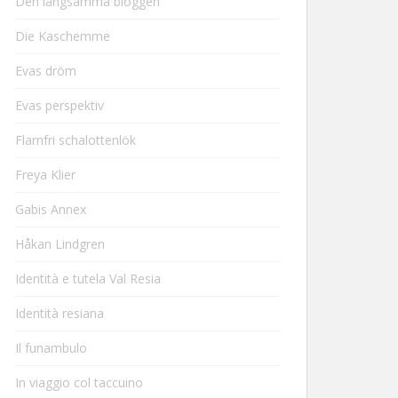
Den långsamma bloggen
Die Kaschemme
Evas dröm
Evas perspektiv
Flarnfri schalottenlök
Freya Klier
Gabis Annex
Håkan Lindgren
Identità e tutela Val Resia
Identità resiana
Il funambulo
In viaggio col taccuino