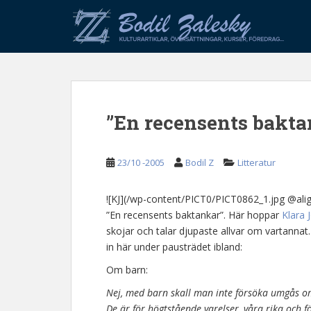
S
k
i
p
t
o
m
”En recensents bakta
a
i
n
23/10 -2005
Bodil Z
Litteratur
c
o
n
![KJ](/wp-content/PICT0/PICT0862_1.jpg @alignle
t
”En recensents baktankar”. Här hoppar
Klara 
e
skojar och talar djupaste allvar om vartannat. 
n
in här under pausträdet ibland:
t
Om barn:
Nej, med barn skall man inte försöka umgås om
De är för högtstående varelser, våra rika och f