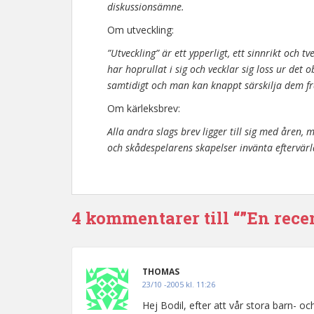
diskussionsämne.
Om utveckling:
”Utveckling” är ett ypperligt, ett sinnrikt och 
har hoprullat i sig och vecklar sig loss ur det
samtidigt och man kan knappt särskilja dem f
Om kärleksbrev:
Alla andra slags brev ligger till sig med åren, 
och skådespelarens skapelser invänta eftervärld
4 kommentarer till “”En rec
THOMAS
23/10 -2005 kl. 11:26
Hej Bodil, efter att vår stora barn- o