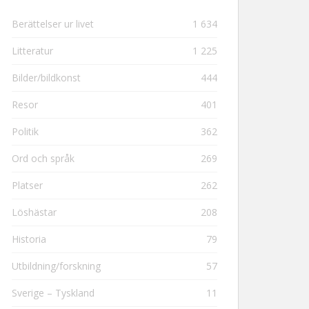
Berättelser ur livet
1 634
Litteratur
1 225
Bilder/bildkonst
444
Resor
401
Politik
362
Ord och språk
269
Platser
262
Löshästar
208
Historia
79
Utbildning/forskning
57
Sverige – Tyskland
11