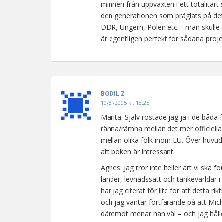
minnen från uppväxten i ett totalitärt
den generationen som präglats på det 
DDR, Ungern, Polen etc – man skulle k
är egentligen perfekt för sådana proje
BODIL Z
10/8 -2005 kl. 13:25
Marita: Själv röstade jag ja i de båda
ränna/rämna mellan det mer officiella
mellan olika folk inom EU. Över huvud 
att boken är intressant.
Agnes: Jag tror inte heller att vi ska f
länder, levnadssätt och tankevärldar i
har jag citerat för lite för att detta 
och jag väntar fortfarande på att Mich
däremot menar han väl – och jag håll