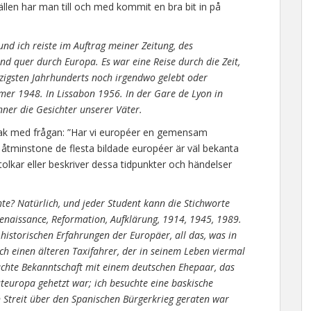
tällen har man till och med kommit en bra bit in på
nd ich reiste im Auftrag meiner Zeitung, des
d quer durch Europa. Es war eine Reise durch die Zeit,
zigsten Jahrhunderts noch irgendwo gelebt oder
mmer 1948. In Lissabon 1956. In der Gare de Lyon in
ner die Gesichter unserer Väter.
ar Mak med frågan: ”Har vi européer en gemensam
åtminstone de flesta bildade européer är väl bekanta
lkar eller beskriver dessa tidpunkter och händelser
e? Natürlich, und jeder Student kann die Stichworte
enaissance, Reformation, Aufklärung, 1914, 1945, 1989.
 historischen Erfahrungen der Europäer, all das, was in
ich einen älteren Taxifahrer, der in seinem Leben viermal
achte Bekanntschaft mit einem deutschen Ehepaar, das
europa gehetzt war; ich besuchte eine baskische
en Streit über den Spanischen Bürgerkrieg geraten war