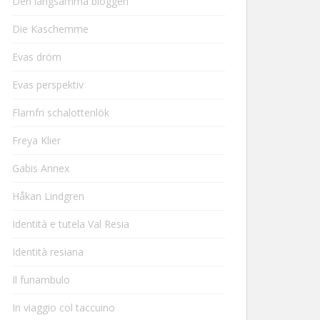
Den långsamma bloggen
Die Kaschemme
Evas dröm
Evas perspektiv
Flarnfri schalottenlök
Freya Klier
Gabis Annex
Håkan Lindgren
Identità e tutela Val Resia
Identità resiana
Il funambulo
In viaggio col taccuino