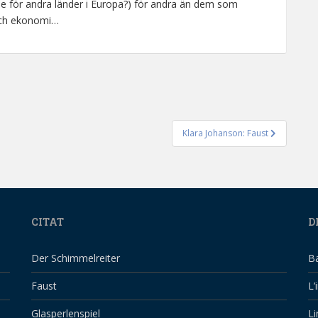
sse för andra länder i Europa?) för andra än dem som
 och ekonomi…
Klara Johanson: Faust
CITAT
D
Der Schimmelreiter
B
Faust
L’
Glasperlenspiel
Li