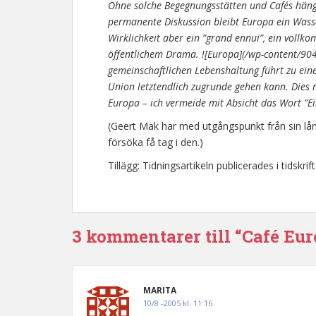
Ohne solche Begegnungsstätten und Cafés hängt 
permanente Diskussion bleibt Europa ein Wasse
Wirklichkeit aber ein ”grand ennui”, ein voll
öffentlichem Drama. ![Europa](/wp-content/90
gemeinschaftlichen Lebenshaltung führt zu eine
Union letztendlich zugrunde gehen kann. Dies 
Europa – ich vermeide mit Absicht das Wort ”Ein
(Geert Mak har med utgångspunkt från sin lån
försöka få tag i den.)
Tillägg: Tidningsartikeln publicerades i tidskri
3 kommentarer till “Café Eu
MARITA
10/8 -2005 kl. 11:16