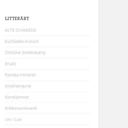
LITTERÄRT
ALTE SCHMIEDE
buchladen-in-buch
Christine Bredenkamp
Ersatz
franska romaner
in/ad/ae/qu/at
Kornkammer
Kritikerseminariet
Lev i Lviv