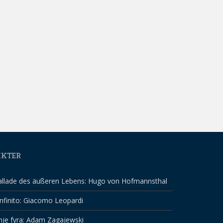
IKTER
allade des äußeren Lebens: Hugo von Hofmannsthal
infinito: Giacomo Leopardi
nje fyra: Adam Zagajewski