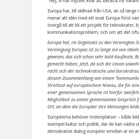
”Nej, vi har mycket kvar att berätta för varandr
Europa har, till skillnad från USA, än så län
menar att idén med ett enat Europa först varit
övergå till att bli ett projekt för teknokrater
kommunikationsproblem, och om att det ofta 
Europa hat, im Gegensatz zu den Vereinigten 
Vereinigung Europas ist zu lange ein von ideal
gewesen, das sich schon sehr bald Kaufleute, Bü
gemacht haben. Jetzt, da sich die Union sowohl v
rächt sich der technokratische und bürokratis
diesem Zusammenhang von einem ”kommunikativ
Streitlust auf europäischem Niveau, die für ei
einer gemeinsamen Sprache ist hierfür zweifell
Möglichkeit zu einem gemeinsamen Gespräch feh
Ort, an dem die Europäer ihre Meinungen bild
Européerna behöver mötesplatser – både bildli
exempel kultur och politik, där de kan vädra u
demokratisk dialog européer emellan är en ang