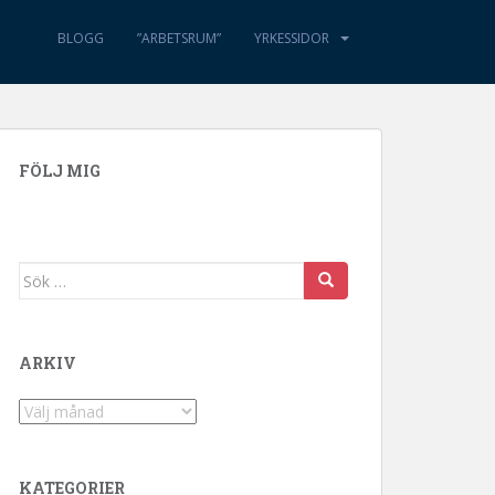
BLOGG
”ARBETSRUM”
YRKESSIDOR
FÖLJ MIG
Sök efter:
ARKIV
Arkiv
KATEGORIER