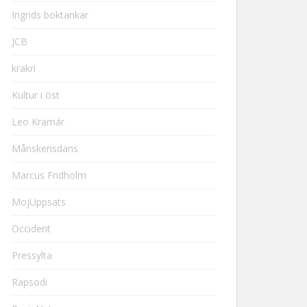
Ingrids boktankar
JCB
krakri
Kultur i öst
Leo Kramár
Månskensdans
Marcus Fridholm
MojUppsats
Occident
Pressylta
Rapsodi