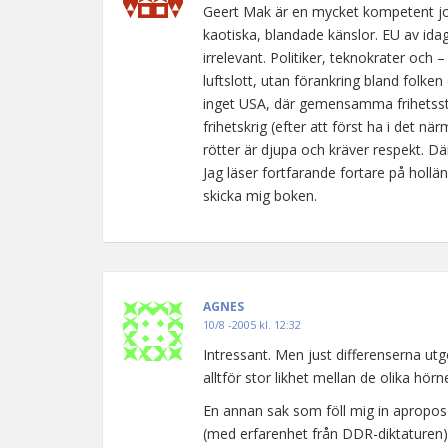
Geert Mak är en mycket kompetent jou
kaotiska, blandade känslor. EU av idag
irrelevant. Politiker, teknokrater och 
luftslott, utan förankring bland folken
inget USA, där gemensamma frihetsst
frihetskrig (efter att först ha i det n
rötter är djupa och kräver respekt. Dä
Jag läser fortfarande fortare på hollä
skicka mig boken.
AGNES
10/8 -2005 kl. 12:32
Intressant. Men just differenserna utgö
alltför stor likhet mellan de olika hör
En annan sak som föll mig in apropos 
(med erfarenhet från DDR-diktaturen