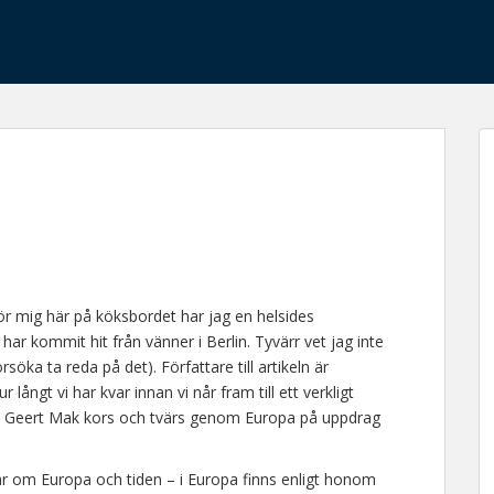
r mig här på köksbordet har jag en helsides
har kommit hit från vänner i Berlin. Tyvärr vet jag inte
örsöka ta reda på det). Författare till artikeln är
långt vi har kvar innan vi når fram till ett verkligt
e Geert Mak kors och tvärs genom Europa på uppdrag
lar om Europa och tiden – i Europa finns enligt honom