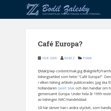
S
k
i
p
t
o
m
Café Europa?
a
i
n
10/8 -2005
Bodil Z
Politik
c
o
n
![Mak](/wp-content/mak.jpg @alignleft)Framfö
t
tidningsartikel som heter ”Café Europa?”. Den 
e
i vilken tidning artikeln publicerades (jag ska f
n
holländaren
Geert Mak
och den handlar om hur 
t
gemensamt Europa. Under hela år 1999 rest
av tidningen NRC/Handelsblad.
Så här skriver han i andra stycket, som hand