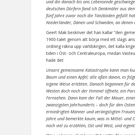
und die danach bis ans Lebensende geschwiegen
deutschen Dörfern fand ich Denkmäler aus dem
fünf Jahre zuvor noch die Tanzböden gefüllt hatte
Niederländer, Dänen und Schweden, an denen 
Geert Mak beskriver det han kallar ”den ge
1900-talet genom att börja med ett slags ansp
ordning räkna upp världskrigen, det kalla krige
tiden i Öst- och Centraleuropa, medan Väste
hade det:
Unsere gemeinsame Katastrophe kann man kur
Baum und einen Apfel; alle aßen davon, es folgte
eigene Weise erlebten. Danach begannen für de
Westen doch noch der Himmel öffnete, ein Para
Fernsehen. Dann kam der Fall der Mauer, einer
zwanzigsten Jahrhunderts – doch für den Osten
erniedrigten Männer und verängstigten Frauen;
Jahre und bemerkte kaum, was in Mittel- und O
noch viel zu erzählen, Ost und West, und eigen