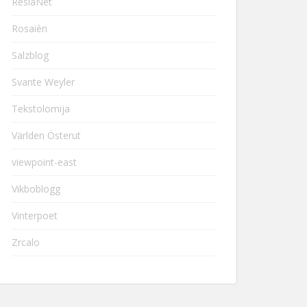
ResiaNet
Rosaièn
Salzblog
Svante Weyler
Tekstolomija
Världen Österut
viewpoint-east
Vikboblogg
Vinterpoet
Zrcalo