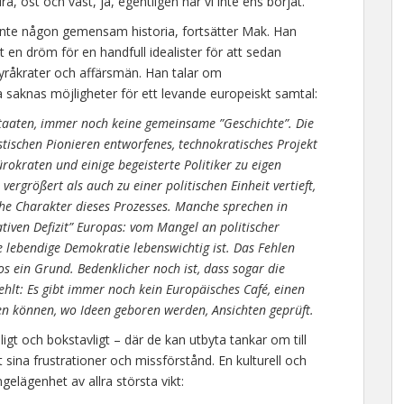
a, öst och väst, ja, egentligen har vi inte ens börjat.”
ge inte någon gemensam historia, fortsätter Mak. Han
 en dröm för en handfull idealister för att sedan
, byråkrater och affärsmän. Han talar om
saknas möjligheter för ett levande europeiskt samtal:
Staaten, immer noch keine gemeinsame ”Geschichte”. Die
istischen Pionieren entworfenes, technokratisches Projekt
rokraten und einige begeisterte Politiker zu eigen
ergrößert als auch zu einer politischen Einheit vertieft,
che Charakter dieses Prozesses. Manche sprechen in
en Defizit” Europas: vom Mangel an politischer
ne lebendige Demokratie lebenswichtig ist. Das Fehlen
os ein Grund. Bedenklicher noch ist, dass sogar die
lt: Es gibt immer noch kein Europäisches Café, einen
en können, wo Ideen geboren werden, Ansichten geprüft.
gt och bokstavligt – där de kan utbyta tankar om till
t sina frustrationer och missförstånd. En kulturell och
elägenhet av allra största vikt: