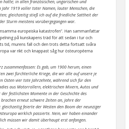
 hatte; in allen französischen, ungarischen und
 Jahr 1919 voller toter Namen, lauter Menschen, die
n; gleichzeitig stieß ich auf die friedliche Sattheit der
der Sturm meistens vorübergegangen war.
mensamma europeiska katastrofen”. Han sammanfattar
elning på kunskapens träd för att sedan i tur och
ts tid, murens fall och den trots detta fortsatt svåra
uropa var rikt och knappast såg hur östeuropéerna
z zusammenfassen: Es gab, um 1900 herum, einen
n zwei fürchterliche Kriege, die wir alle auf unsere je
n Osten vier tote Jahrzehnte, während sich für den
dies aus Motorrollern, elektrischen Mixern, Autos und
 der festlichsten Momente in der Geschichte des
 brachen erneut schwere Zeiten an, Jahre der
 gleichzeitig feierte der Westen den Boom der neunziger
steuropa wirklich passierte. Nein, wir haben einander
tlich müssen wir damit überhaupt erst anfangen.