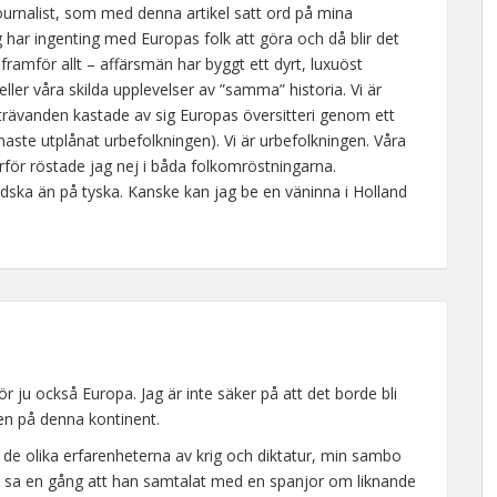
rnalist, som med denna artikel satt ord på mina
 har ingenting med Europas folk att göra och då blir det
– framför allt – affärsmän har byggt ett dyrt, luxuöst
 eller våra skilda upplevelser av ”samma” historia. Vi är
rävanden kastade av sig Europas översitteri genom ett
ärmaste utplånat urbefolkningen). Vi är urbefolkningen. Våra
rför röstade jag nej i båda folkomröstningarna.
ndska än på tyska. Kanske kan jag be en väninna i Holland
r ju också Europa. Jag är inte säker på att det borde bli
nen på denna kontinent.
de olika erfarenheterna av krig och diktatur, min sambo
) sa en gång att han samtalat med en spanjor om liknande