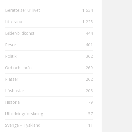
Berättelser ur livet
1 634
Litteratur
1 225
Bilder/bildkonst
444
Resor
401
Politik
362
Ord och språk
269
Platser
262
Löshästar
208
Historia
79
Utbildning/forskning
57
Sverige – Tyskland
11