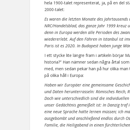
hela 1900-talet representerat, ja, på en del s
2000-talet:
Es waren die letzten Monate des Jahrtausends u
NRC/Handelsblad, das ganze Jahr 1999 kreuz un
denn in Europa werden alle Perioden des zwan
wiedererlebt. Auf den Fähren in Istanbul ist i
Paris ist es 2020. In Budapest haben junge Män
I ett stycke lite längre fram i artikeln börj
historia?” Han nämner sedan några årtal som 
med, men sedan pekar han på hur olika man to
på olika håll i Europa:
Haben wir Europäer eine gemeinsame Geschicht
und Daten herunterrasseln: Römisches Reich, R
Doch wie unterschiedlich sind die individuellen
unser Gedächtnis gemeißelt ist: In Danzig traf 
eine neue Sprache hatte lernen müssen; ich m
ausgebombt und anschließend endlos durch Ost
Familie, die Heiligabend in einen fürchterlich