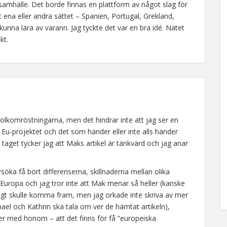
 samhälle. Det borde finnas en plattform av något slag för
ena eller andra sättet – Spanien, Portugal, Grekland,
unna lära av varann. Jag tyckte det var en bra idé. Nätet
kt.
 folkomröstningarna, men det hindrar inte att jag ser en
 Eu-projektet och det som händer eller inte alls händer
taget tycker jag att Maks artikel är tänkvärd och jag anar
örsöka få bort differenserna, skillnaderna mellan olika
 Europa och jag tror inte att Mak menar så heller (kanske
riktigt skulle komma fram, men jag orkade inte skriva av mer
ael och Kathrin ska tala om ver de hämtat artikeln),
er med honom – att det finns för få ”europeiska