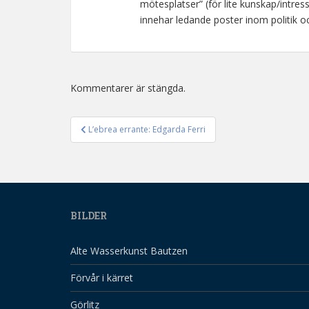
mötesplatser” (för lite kunskap/intre
innehar ledande poster inom politik
Kommentarer är stängda.
L’ebrea errante: Edgarda Ferri
Inläggsnavigering
BILDER
Alte Wasserkunst Bautzen
Förvår i kärret
Görlitz