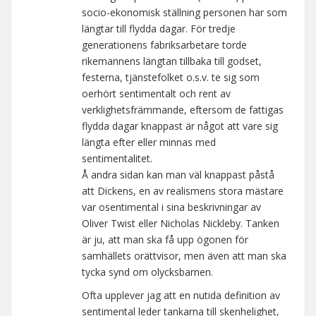
socio-ekonomisk ställning personen har som
längtar till flydda dagar. För tredje
generationens fabriksarbetare torde
rikemannens längtan tillbaka till godset,
festerna, tjänstefolket o.s.v. te sig som
oerhört sentimentalt och rent av
verklighetsfrämmande, eftersom de fattigas
flydda dagar knappast är något att vare sig
längta efter eller minnas med
sentimentalitet.
Å andra sidan kan man väl knappast påstå
att Dickens, en av realismens stora mästare
var osentimental i sina beskrivningar av
Oliver Twist eller Nicholas Nickleby. Tanken
är ju, att man ska få upp ögonen för
samhällets orättvisor, men även att man ska
tycka synd om olycksbarnen.
Ofta upplever jag att en nutida definition av
sentimental leder tankarna till skenhelighet,