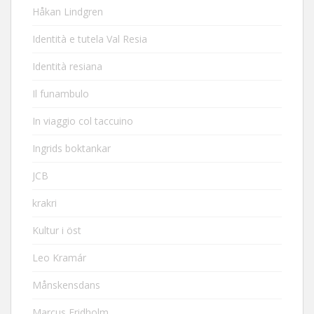
Håkan Lindgren
Identità e tutela Val Resia
Identità resiana
Il funambulo
In viaggio col taccuino
Ingrids boktankar
JCB
krakri
Kultur i öst
Leo Kramár
Månskensdans
Marcus Fridholm