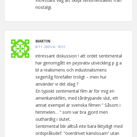
Intressant väg att skilja sentimentalitet från
nostalgi.
MARTIN
8/11 -2005 kl. 18:01
intressant diskussion ! att ordet sentimental
har genomgått en pejorativ utveckling p g a
bl a realismens och industrialismens
segertåg förefaller troligt – men hur
använder vi det idag ?
En typiskt sentimental film är för mig en
amerikanskfilm, med tårdrypande slut, ett
annat exempel är svenska filmen ” Såsom i
himmelen… ” som var bra gjord men
outhärdlig i slutet.
Sentimental blir alltså inte bara liktydigt med
ordspråksdef. ”överdrivet känslosam” utan