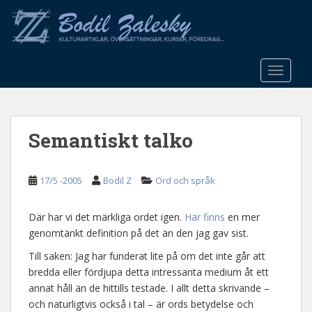
S
k
i
p
t
TOGGLE
o
m
a
Semantiskt talko
i
n
c
17/5 -2005
Bodil Z
Ord och språk
o
n
t
Där har vi det märkliga ordet igen.
Här finns
en mer
e
genomtänkt definition på det än den jag gav sist.
n
Till saken: Jag har funderat lite på om det inte går att
t
bredda eller fördjupa detta intressanta medium åt ett
annat håll än de hittills testade. I allt detta skrivande –
och naturligtvis också i tal – är ords betydelse och