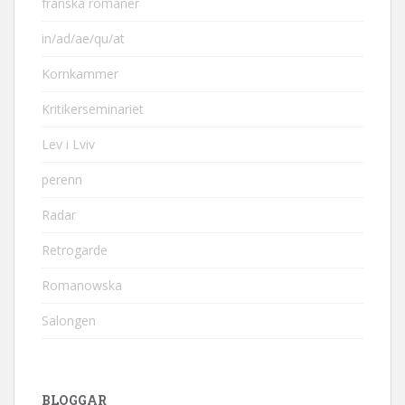
franska romaner
in/ad/ae/qu/at
Kornkammer
Kritikerseminariet
Lev i Lviv
perenn
Radar
Retrogarde
Romanowska
Salongen
BLOGGAR