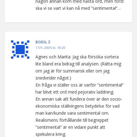
någon annan kom med nästa ord, men först
ska vi se vart vi kan nå med ”sentimental”…
BODIL Z
17/5 -2005 kl. 18:20
Agnes och Marita: Jag ska försöka sortera
lite bland era bidrag till analysen. (Rätta mig
om jag är för summarisk eller om jag
snedvrider något.)
En fråga vi ställer oss är varför ”sentimental”
har blivit ett ord med pejorativ laddning.
En annan sak att fundera över är den socio-
ekonomiska ställningens betydelse för vad
man kan/kunde vara sentimental om.
Realismens förhållande till begreppet
”sentimental” är en vidare punkt att
spekulera kring.