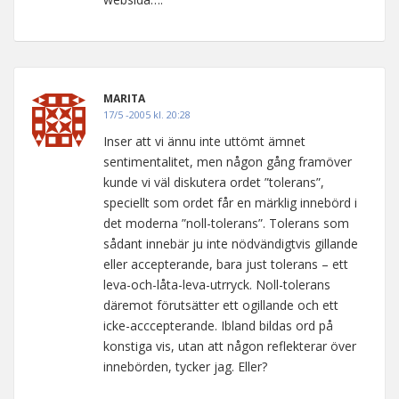
MARITA
17/5 -2005 kl. 20:28
Inser att vi ännu inte uttömt ämnet
sentimentalitet, men någon gång framöver
kunde vi väl diskutera ordet ”tolerans”,
speciellt som ordet får en märklig innebörd i
det moderna ”noll-tolerans”. Tolerans som
sådant innebär ju inte nödvändigtvis gillande
eller accepterande, bara just tolerans – ett
leva-och-låta-leva-utrryck. Noll-tolerans
däremot förutsätter ett ogillande och ett
icke-acccepterande. Ibland bildas ord på
konstiga vis, utan att någon reflekterar över
innebörden, tycker jag. Eller?