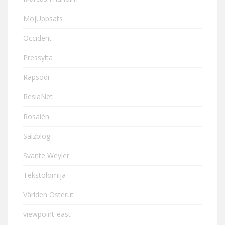
MojUppsats
Occident
Pressylta
Rapsodi
ResiaNet
Rosaièn
Salzblog
Svante Weyler
Tekstolomija
Världen Österut
viewpoint-east