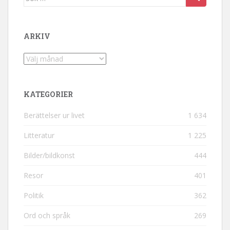
ARKIV
Arkiv
KATEGORIER
Berättelser ur livet
1 634
Litteratur
1 225
Bilder/bildkonst
444
Resor
401
Politik
362
Ord och språk
269