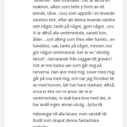
”beskriver” eller innehåller. Det är alltså en
reaktion, vilken som helst (i form av ett
leende, tårar…osv) som uppstår i en levande
varelses inre, efter att denna levande varelse
sett något, tänkt på något, gjort något…osv.
Vi är alltså alla sentimentala, oasett kön,
ålder…..och allting som finns eller funnits…en
händelse, sak, tanke på något, minnen..osv
gör någon sentimental. Det är en ”obotlig
farsot”, närvarande från vaggan till graven !
Det är min bästa vän som går mig på
nerverna. Han äter med mig, sover med mig,
går på toa med mig, och när jag försöker bli
av med honom, blir han bara starkare. Alltså,
oroa er inte om ni anser att ni er
sentimentala, ni skall bara leva med det, ni
har ändå ingen annan utväg….lycka till.
Hälsningar till alla läsare, men särskilt till
Bodil som skapat denna fantastiska
websida….