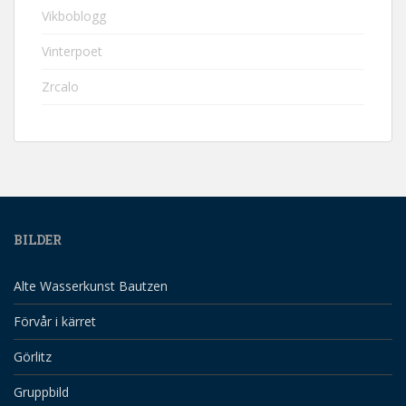
Vikboblogg
Vinterpoet
Zrcalo
BILDER
Alte Wasserkunst Bautzen
Förvår i kärret
Görlitz
Gruppbild