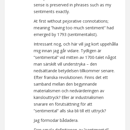
sense is preserved in phrases such as my
sentiments exactly.
At first without pejorative connotations;
meaning ”having too much sentiment” had
emerged by 1793 (sentimentalist).
Intressant nog, och här vill jag kort uppehålla
mig innan jag går vidare. Tydligen är
”sentimental” vid mitten av 1700-talet något
man särskilt vill understryka – den
nedsättande betydelsen tillkommer senare.
Efter franska revolutionen. Finns det ett
samband mellan den begynnande
materialismen och nedvärderingen av
känslouttryck? Eller är industrialismen
snarare en förutsättning för att
”sentimental” alls ska bli till ett uttryck?
Jag förmodar bådadera.
Den smala definitionen av ”sentimental”