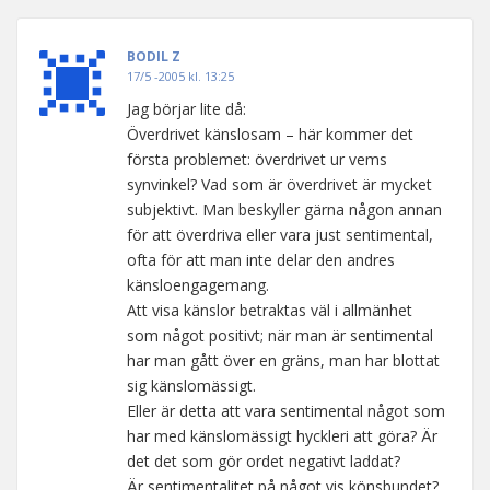
BODIL Z
17/5 -2005 kl. 13:25
Jag börjar lite då:
Överdrivet känslosam – här kommer det
första problemet: överdrivet ur vems
synvinkel? Vad som är överdrivet är mycket
subjektivt. Man beskyller gärna någon annan
för att överdriva eller vara just sentimental,
ofta för att man inte delar den andres
känsloengagemang.
Att visa känslor betraktas väl i allmänhet
som något positivt; när man är sentimental
har man gått över en gräns, man har blottat
sig känslomässigt.
Eller är detta att vara sentimental något som
har med känslomässigt hyckleri att göra? Är
det det som gör ordet negativt laddat?
Är sentimentalitet på något vis könsbundet?