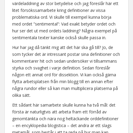
värdeladdning av stor betydelse och jag föreslår här ett
litet försökssamarbete kring definitioner av vissa
problematiska ord. Vi skulle till exempel kunna börja
med ordet ”sentimental”: Vad exakt betyder ordet och
hur ser det ut med ordets laddning? Några exempel på
sentimentala texter kanske också skulle passa in.
Hur har jag då tänkt mig att det här ska gå till? Jo, de
som tycker det är intressant postar sina definitioner och
kommentarer hit och sedan undersöker vi tillsammans
styrka och svaghet i varje definition. Sedan föreslår
någon ett annat ord för dissektion. Vi kan också gärna
flytta arbetsplatsen från min blogg till en annan efter
några rundor eller så kan man multiplicera platserna på
olika sätt.
Ett sådant här samarbete skulle kunna ha två mål: det
första är naturligtvis att arbeta fram ett förråd av
genomtänkta och nära nog heltäckande orddefinitioner
– en encyklopedia blogistica – det andra är ett slags
metamål, som består i att ta reda på hur man kan