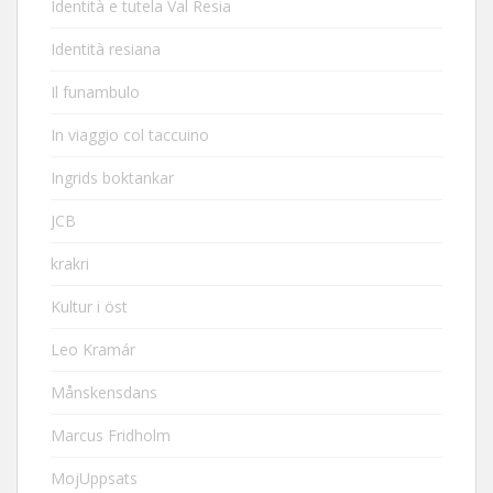
Identità e tutela Val Resia
Identità resiana
Il funambulo
In viaggio col taccuino
Ingrids boktankar
JCB
krakri
Kultur i öst
Leo Kramár
Månskensdans
Marcus Fridholm
MojUppsats