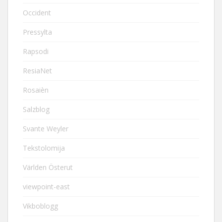
Occident
Pressylta
Rapsodi
ResiaNet
Rosaièn
Salzblog
Svante Weyler
Tekstolomija
Världen Österut
viewpoint-east
Vikboblogg