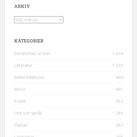
ARKIV
Arkiv
KATEGORIER
Berättelser ur livet
1 634
Litteratur
1 225
Bilder/bildkonst
444
Resor
401
Politik
362
Ord och språk
269
Platser
262
Löshästar
208