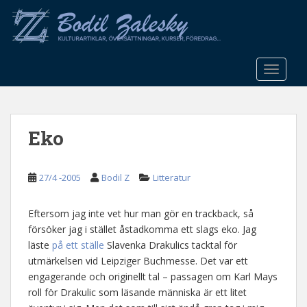
S
k
i
p
t
TOGGLE
o
m
a
Eko
i
n
c
27/4 -2005
Bodil Z
Litteratur
o
n
t
Eftersom jag inte vet hur man gör en trackback, så
e
försöker jag i stället åstadkomma ett slags eko. Jag
n
läste
på ett ställe
Slavenka Drakulics tacktal för
t
utmärkelsen vid Leipziger Buchmesse. Det var ett
engagerande och originellt tal – passagen om Karl Mays
roll för Drakulic som läsande människa är ett litet