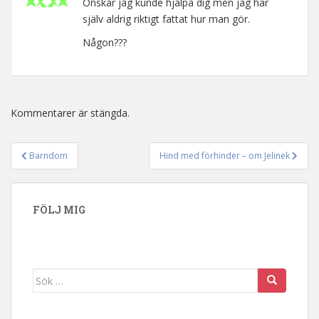
Önskar jag kunde hjälpa dig men jag har
själv aldrig riktigt fattat hur man gör.
Någon???
Kommentarer är stängda.
Barndom
Hind med förhinder – om Jelinek
Inläggsnavigering
FÖLJ MIG
Sök efter: