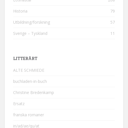
Historia
79
Utbildning/forskning
57
Sverige – Tyskland
11
LITTERÄRT
ALTE SCHMIEDE
buchladen-in-buch
Christine Bredenkamp
Ersatz
franska romaner
in/ad/ae/qu/at