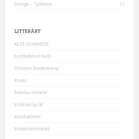
Sverige – Tyskland
11
LITTERÄRT
ALTE SCHMIEDE
buchladen-in-buch
Christine Bredenkamp
Ersatz
franska romaner
in/ad/ae/qu/at
Kornkammer
Kritikerseminariet