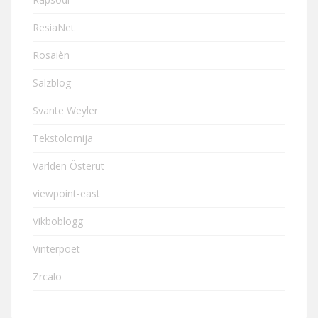
ResiaNet
Rosaièn
Salzblog
Svante Weyler
Tekstolomija
Världen Österut
viewpoint-east
Vikboblogg
Vinterpoet
Zrcalo