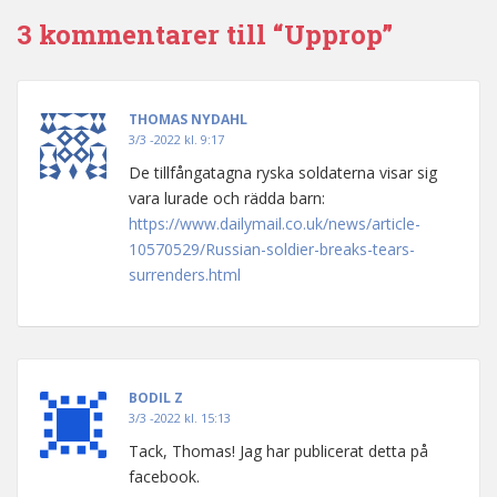
3 kommentarer till “Upprop”
THOMAS NYDAHL
3/3 -2022 kl. 9:17
De tillfångatagna ryska soldaterna visar sig
vara lurade och rädda barn:
https://www.dailymail.co.uk/news/article-
10570529/Russian-soldier-breaks-tears-
surrenders.html
BODIL Z
3/3 -2022 kl. 15:13
Tack, Thomas! Jag har publicerat detta på
facebook.