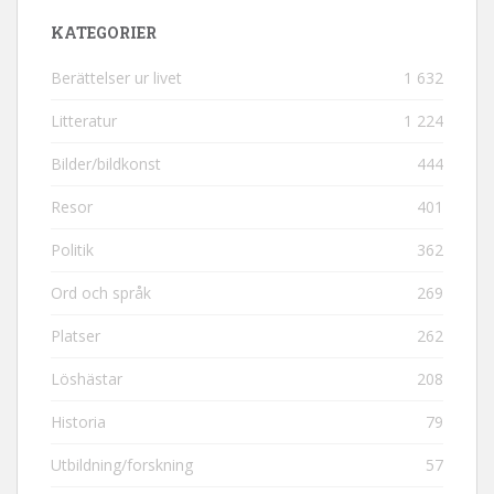
KATEGORIER
Berättelser ur livet
1 632
Litteratur
1 224
Bilder/bildkonst
444
Resor
401
Politik
362
Ord och språk
269
Platser
262
Löshästar
208
Historia
79
Utbildning/forskning
57