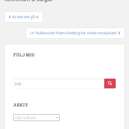
du kan inte gå ut
Inläggsnavigering
Ur ”Kukhuvudet Putins blixtkrig har redan misslyckats”
FÖLJ MIG
Sök efter:
ARKIV
Arkiv