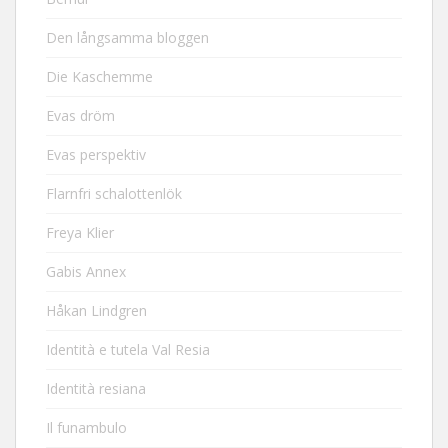
Den långsamma bloggen
Die Kaschemme
Evas dröm
Evas perspektiv
Flarnfri schalottenlök
Freya Klier
Gabis Annex
Håkan Lindgren
Identità e tutela Val Resia
Identità resiana
Il funambulo