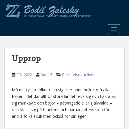
S
k
i
p
t
TOGGLE
o
m
a
Upprop
i
n
c
2/3 -2022
Bodil Z
Berättelser ur livet
o
n
t
Må det ryska folket resa sig eller ännu hellre: må alla
e
folken i det där alltför stora landet resa sig och kasta av
n
sig munkavle och bojor – påtvingade eller självvalda –
t
och ställa sig på frihetens och humanitetens sida för
andra folks skull men också för sin egen!