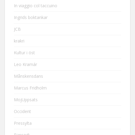
In viaggio col taccuino
Ingrids boktankar
JCB
krakri
Kultur i öst
Leo Kramár
Månskensdans
Marcus Fridholm
MojUppsats
Occident
Pressylta
Rapsodi