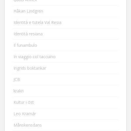
Håkan Lindgren
Identità e tutela Val Resia
Identità resiana
Il funambulo
In viaggio col taccuino
Ingrids boktankar
JCB
krakri
Kultur i öst
Leo Kramár
Månskensdans