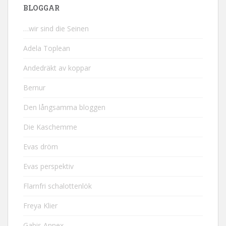
BLOGGAR
…wir sind die Seinen
Adela Toplean
Andedräkt av koppar
Bernur
Den långsamma bloggen
Die Kaschemme
Evas dröm
Evas perspektiv
Flarnfri schalottenlök
Freya Klier
Gabis Annex