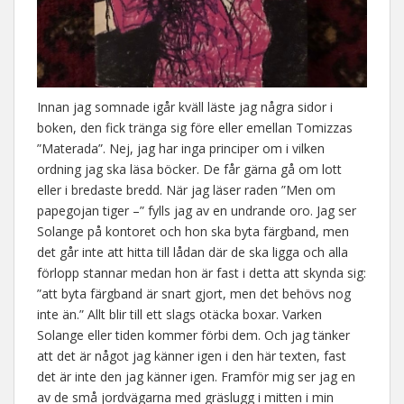
Innan jag somnade igår kväll läste jag några sidor i
boken, den fick tränga sig före eller emellan Tomizzas
”Materada”. Nej, jag har inga principer om i vilken
ordning jag ska läsa böcker. De får gärna gå om lott
eller i bredaste bredd. När jag läser raden ”Men om
papegojan tiger –” fylls jag av en undrande oro. Jag ser
Solange på kontoret och hon ska byta färgband, men
det går inte att hitta till lådan där de ska ligga och alla
förlopp stannar medan hon är fast i detta att skynda sig:
”att byta färgband är snart gjort, men det behövs nog
inte än.” Allt blir till ett slags otäcka boxar. Varken
Solange eller tiden kommer förbi dem. Och jag tänker
att det är något jag känner igen i den här texten, fast
det är inte den jag känner igen. Framför mig ser jag en
av de små jordvägarna med gräslugg i mitten i min