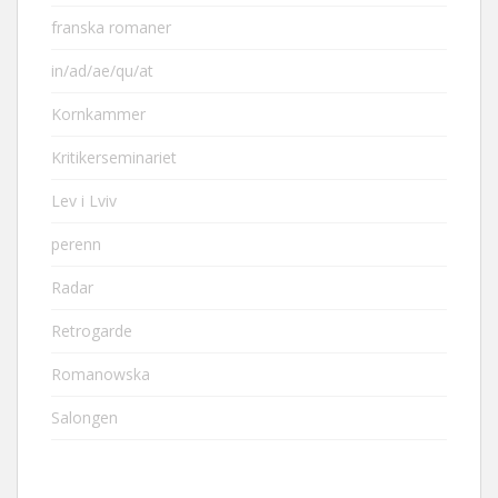
franska romaner
in/ad/ae/qu/at
Kornkammer
Kritikerseminariet
Lev i Lviv
perenn
Radar
Retrogarde
Romanowska
Salongen