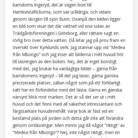
barndoms Ingeryd, det är vägen bort till
Hamkvistaflickorna, som var uråldriga, och vidare
genom skogen till sjön Bunn. Ovanpå den bilden ligger
en bild som visar det där vattnet vid ena sidan av
Trädgårdsföreningen i Göteborg, eller rättare sagt en
rörlig bro över detta vatten. Då letar jag på prov fram en
översikt över Kyrklunds verk. Jag stannar upp vid ”Medea
från Mbongo” och jag inser att bilderna i mitt huvud hör
till läsningen av den boken. Nej, det är inget konstigt
med det, jag brukar ha vardagliga bilder – gärna från
barndomens Ingeryd – till det jag läser, gärna ganska
preciserade platser, sällan något som på ett förklarligt
sätt har en förbindelse med det lästa. Gärna en ganska
närsynt blick mot marken. Det är så det ser ut i mitt
huvud och det finns med all säkerhet intressantare och
färgstarkare huvudinnehåll. Varje bok är fäst vid en
bestämd plats på jorden och detta går inte att förändra
genom omläsningar. Men minns jag då något ”riktigt” av
”Medea från Mbongo”? Nej, inte något riktigt, men en