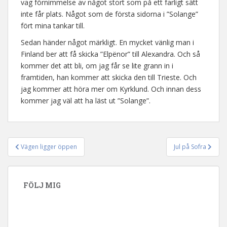
vag förnimmelse av något stort som på ett farligt sätt
inte får plats. Något som de första sidorna i ”Solange”
fört mina tankar till.
Sedan händer något märkligt. En mycket vänlig man i
Finland ber att få skicka ”Elpënor” till Alexandra. Och så
kommer det att bli, om jag får se lite grann in i
framtiden, han kommer att skicka den till Trieste. Och
jag kommer att höra mer om Kyrklund. Och innan dess
kommer jag väl att ha läst ut ”Solange”.
Vägen ligger öppen
Jul på Sofra
Inläggsnavigering
FÖLJ MIG