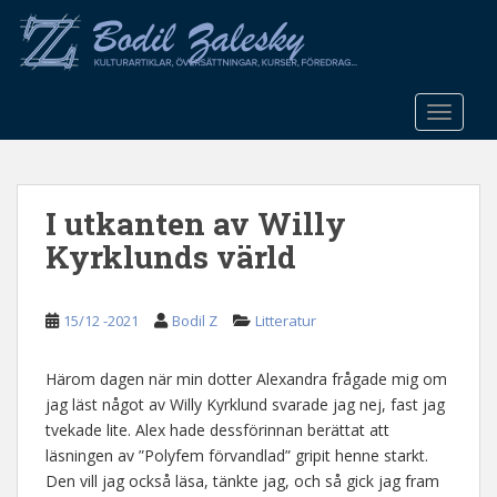
S
k
i
p
t
TOGGLE
o
m
a
I utkanten av Willy
i
n
Kyrklunds värld
c
o
n
15/12 -2021
Bodil Z
Litteratur
t
e
Härom dagen när min dotter Alexandra frågade mig om
n
jag läst något av Willy Kyrklund svarade jag nej, fast jag
t
tvekade lite. Alex hade dessförinnan berättat att
läsningen av ”Polyfem förvandlad” gripit henne starkt.
Den vill jag också läsa, tänkte jag, och så gick jag fram