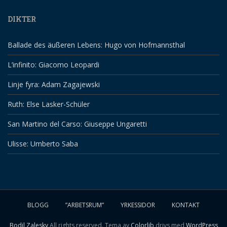
DIKTER
Ballade des äußeren Lebens: Hugo von Hofmannsthal
L’infinito: Giacomo Leopardi
Linje fyra: Adam Zagajewski
Ruth: Else Lasker-Schüler
San Martino del Carso: Giuseppe Ungaretti
Ulisse: Umberto Saba
BLOGG
”ARBETSRUM”
YRKESSIDOR
KONTAKT
Bodil Zalesky
All rights reserved. Tema av
Colorlib
drivs med
WordPress