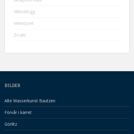
Vikboblogg
Vinterpoet
Zrcalo
BILDER
Alte Wasserkunst Bautzen
Förvår i kärret
Görlitz