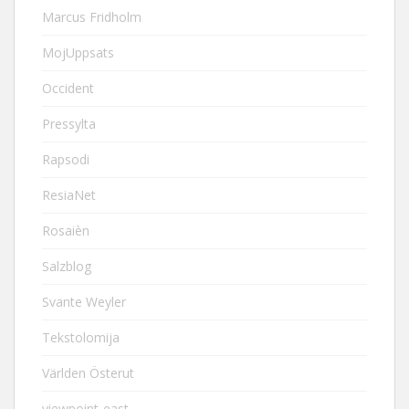
Marcus Fridholm
MojUppsats
Occident
Pressylta
Rapsodi
ResiaNet
Rosaièn
Salzblog
Svante Weyler
Tekstolomija
Världen Österut
viewpoint-east