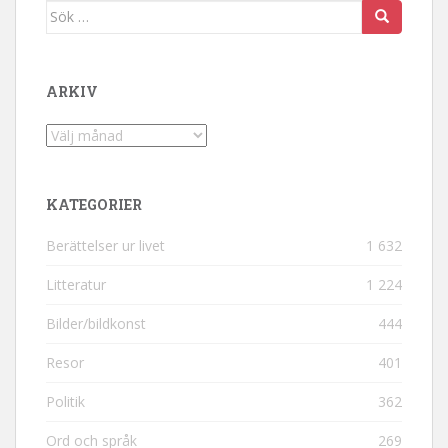
Sök efter:
ARKIV
Arkiv
KATEGORIER
Berättelser ur livet
1 632
Litteratur
1 224
Bilder/bildkonst
444
Resor
401
Politik
362
Ord och språk
269