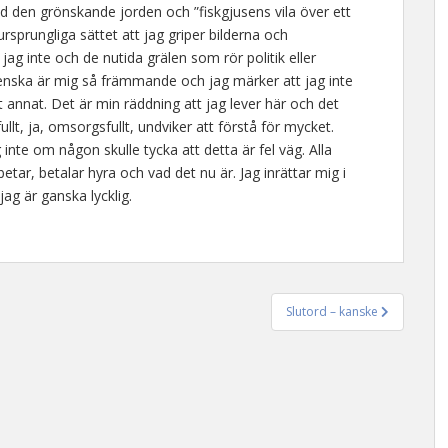
d den grönskande jorden och ”fiskgjusens vila över ett
sprungliga sättet att jag griper bilderna och
ag inte och de nutida grälen som rör politik eller
nska är mig så främmande och jag märker att jag inte
 annat. Det är min räddning att jag lever här och det
llt, ja, omsorgsfullt, undviker att förstå för mycket.
inte om någon skulle tycka att detta är fel väg. Alla
rbetar, betalar hyra och vad det nu är. Jag inrättar mig i
 jag är ganska lycklig.
Slutord – kanske