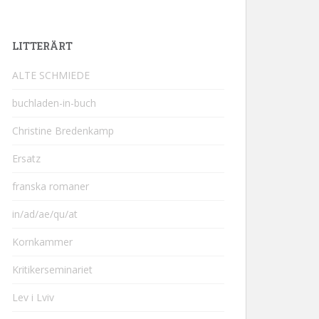
LITTERÄRT
ALTE SCHMIEDE
buchladen-in-buch
Christine Bredenkamp
Ersatz
franska romaner
in/ad/ae/qu/at
Kornkammer
Kritikerseminariet
Lev i Lviv