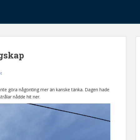
ngskap
et
r inte göra någonting mer än kanske tänka. Dagen hade
trålar nådde hit ner.