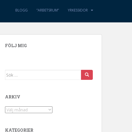
BLOGG
”ARBETSRUM”
YRKESSIDOR
FÖLJ MIG
Sök efter:
ARKIV
Arkiv
KATEGORIER