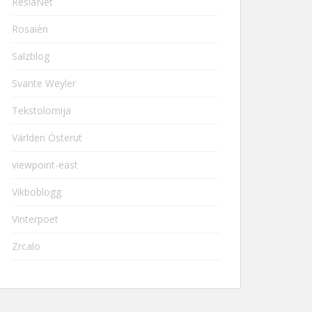
ResiaNet
Rosaièn
Salzblog
Svante Weyler
Tekstolomija
Världen Österut
viewpoint-east
Vikboblogg
Vinterpoet
Zrcalo