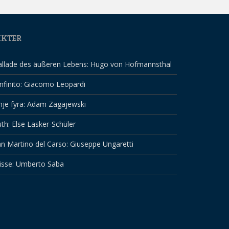
IKTER
allade des äußeren Lebens: Hugo von Hofmannsthal
infinito: Giacomo Leopardi
nje fyra: Adam Zagajewski
th: Else Lasker-Schüler
n Martino del Carso: Giuseppe Ungaretti
isse: Umberto Saba