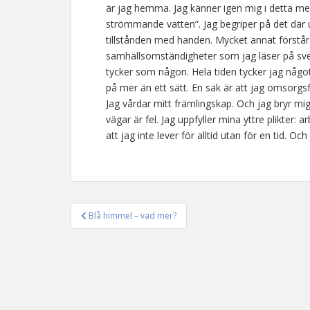
är jag hemma. Jag känner igen mig i detta me
strömmande vatten”. Jag begriper på det där ur
tillstånden med handen. Mycket annat förstår j
samhällsomständigheter som jag läser på sve
tycker som någon. Hela tiden tycker jag något
på mer än ett sätt. En sak är att jag omsorgsfu
Jag vårdar mitt främlingskap. Och jag bryr mig 
vägar är fel. Jag uppfyller mina yttre plikter: a
att jag inte lever för alltid utan för en tid. Och
Blå himmel – vad mer?
Inläggsnavigering