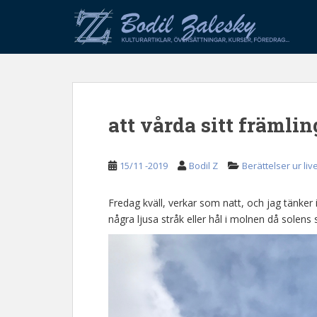
S
k
i
p
t
o
m
att vårda sitt främli
a
i
n
15/11 -2019
Bodil Z
Berättelser ur liv
c
o
n
Fredag kväll, verkar som natt, och jag tänke
t
några ljusa stråk eller hål i molnen då solens s
e
n
t