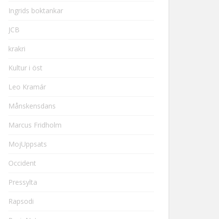
Ingrids boktankar
JCB
krakri
Kultur i öst
Leo Kramár
Månskensdans
Marcus Fridholm
MojUppsats
Occident
Pressylta
Rapsodi