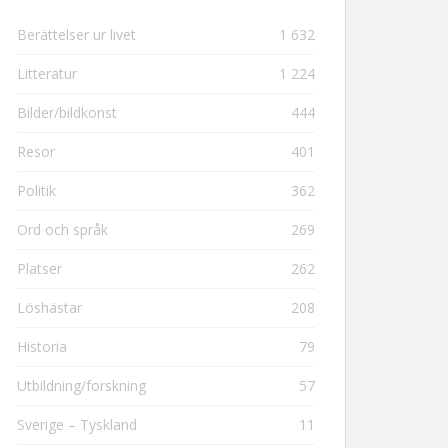
Berättelser ur livet
1 632
Litteratur
1 224
Bilder/bildkonst
444
Resor
401
Politik
362
Ord och språk
269
Platser
262
Löshästar
208
Historia
79
Utbildning/forskning
57
Sverige – Tyskland
11