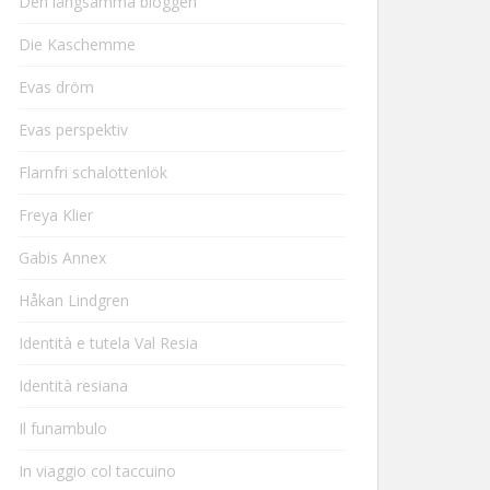
Den långsamma bloggen
Die Kaschemme
Evas dröm
Evas perspektiv
Flarnfri schalottenlök
Freya Klier
Gabis Annex
Håkan Lindgren
Identità e tutela Val Resia
Identità resiana
Il funambulo
In viaggio col taccuino