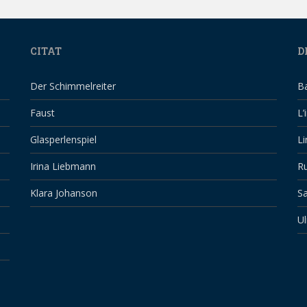
CITAT
D
Der Schimmelreiter
B
Faust
L’
Glasperlenspiel
Li
Irina Liebmann
Ru
Klara Johanson
Sa
Ul