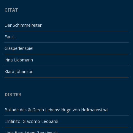
CITAT
Der Schimmelreiter
Faust
Glasperlenspiel
Irina Liebmann
Klara Johanson
DIKTER
Ballade des äußeren Lebens: Hugo von Hofmannsthal
L’infinito: Giacomo Leopardi
Linje fyra: Adam Zagajewski