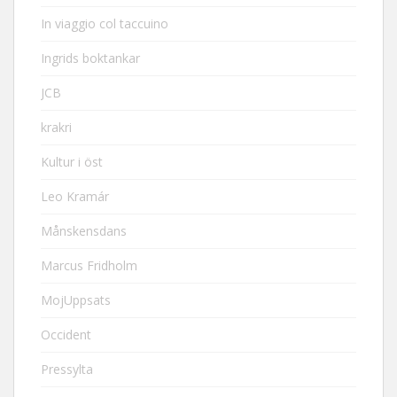
In viaggio col taccuino
Ingrids boktankar
JCB
krakri
Kultur i öst
Leo Kramár
Månskensdans
Marcus Fridholm
MojUppsats
Occident
Pressylta