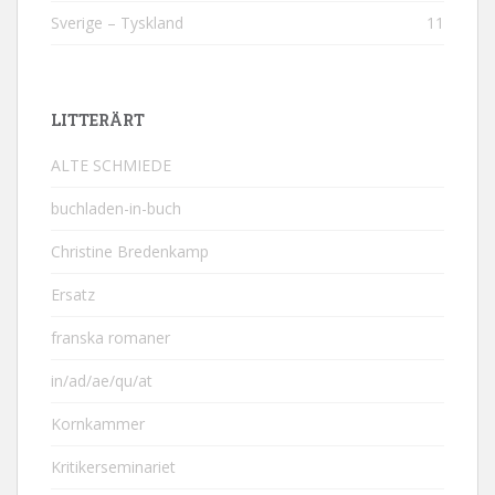
Sverige – Tyskland
11
LITTERÄRT
ALTE SCHMIEDE
buchladen-in-buch
Christine Bredenkamp
Ersatz
franska romaner
in/ad/ae/qu/at
Kornkammer
Kritikerseminariet