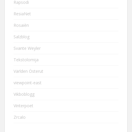
Rapsodi
ResiaNet
Rosaièn
Salzblog
Svante Weyler
Tekstolomija
Världen Österut
viewpoint-east
Vikboblogg
Vinterpoet
Zrcalo