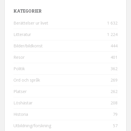
KATEGORIER
Berättelser ur livet
1 632
Litteratur
1 224
Bilder/bildkonst
444
Resor
401
Politik
362
Ord och språk
269
Platser
262
Löshästar
208
Historia
79
Utbildning/forskning
57