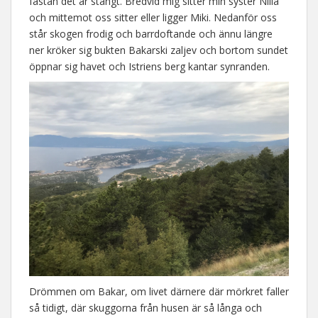
fastän det är stängt. Bredvid mig sitter min syster Nilla
och mittemot oss sitter eller ligger Miki. Nedanför oss
står skogen frodig och barrdoftande och ännu längre
ner kröker sig bukten Bakarski zaljev och bortom sundet
öppnar sig havet och Istriens berg kantar synranden.
Drömmen om Bakar, om livet därnere där mörkret faller
så tidigt, där skuggorna från husen är så långa och