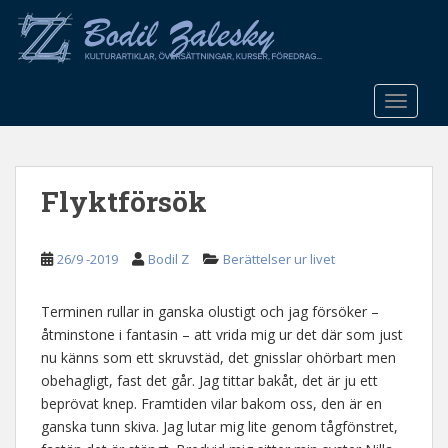
S
k
i
p
t
TOGGLE
o
m
a
Flyktförsök
i
n
c
26/9 -2019
Bodil Z
Berättelser ur livet
o
n
t
Terminen rullar in ganska olustigt och jag försöker –
e
åtminstone i fantasin – att vrida mig ur det där som just
n
nu känns som ett skruvstäd, det gnisslar ohörbart men
t
obehagligt, fast det går. Jag tittar bakåt, det är ju ett
beprövat knep. Framtiden vilar bakom oss, den är en
ganska tunn skiva. Jag lutar mig lite genom tågfönstret,