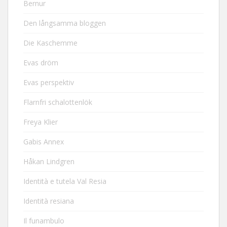
Bernur
Den långsamma bloggen
Die Kaschemme
Evas dröm
Evas perspektiv
Flarnfri schalottenlök
Freya Klier
Gabis Annex
Håkan Lindgren
Identità e tutela Val Resia
Identità resiana
Il funambulo