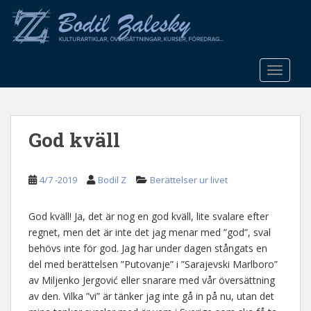
S
k
i
p
t
TOGGLE
o
m
a
God kväll
i
n
c
4/7 -2019
Bodil Z
Berättelser ur livet
o
n
t
God kväll! Ja, det är nog en god kväll, lite svalare efter
e
regnet, men det är inte det jag menar med ”god”, sval
n
behövs inte för god. Jag har under dagen stångats en
t
del med berättelsen ”Putovanje” i ”Sarajevski Marlboro”
av Miljenko Jergović eller snarare med vår översättning
av den. Vilka ”vi” är tänker jag inte gå in på nu, utan det