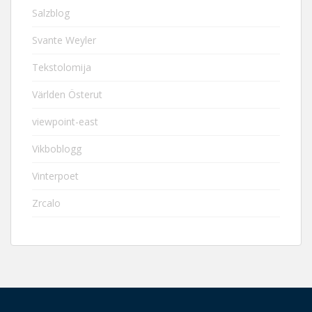
Salzblog
Svante Weyler
Tekstolomija
Världen Österut
viewpoint-east
Vikboblogg
Vinterpoet
Zrcalo