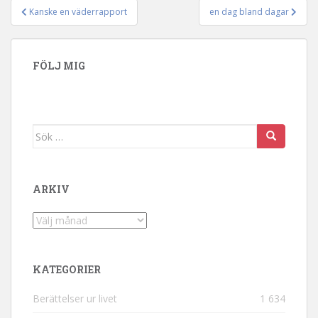
Kanske en väderrapport
en dag bland dagar
Inläggsnavigering
FÖLJ MIG
Sök efter:
ARKIV
Arkiv
KATEGORIER
Berättelser ur livet
1 634