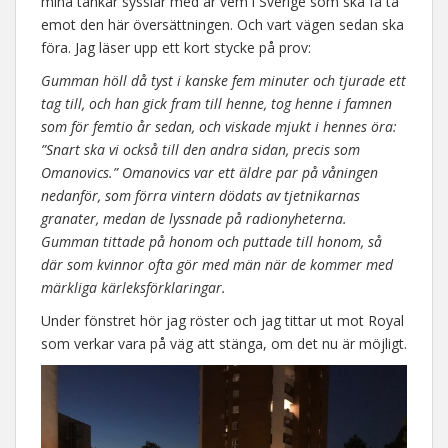
mina tankar sysslar med är vem i Sverige som ska få ta
emot den här översättningen. Och vart vägen sedan ska
föra. Jag läser upp ett kort stycke på prov:
Gumman höll då tyst i kanske fem minuter och tjurade ett
tag till, och han gick fram till henne, tog henne i famnen
som för femtio år sedan, och viskade mjukt i hennes öra:
”Snart ska vi också till den andra sidan, precis som
Omanovics.” Omanovics var ett äldre par på våningen
nedanför, som förra vintern dödats av tjetnikarnas
granater, medan de lyssnade på radionyheterna.
Gumman tittade på honom och puttade till honom, så
där som kvinnor ofta gör med män när de kommer med
märkliga kärleksförklaringar.
Under fönstret hör jag röster och jag tittar ut mot Royal
som verkar vara på väg att stänga, om det nu är möjligt.