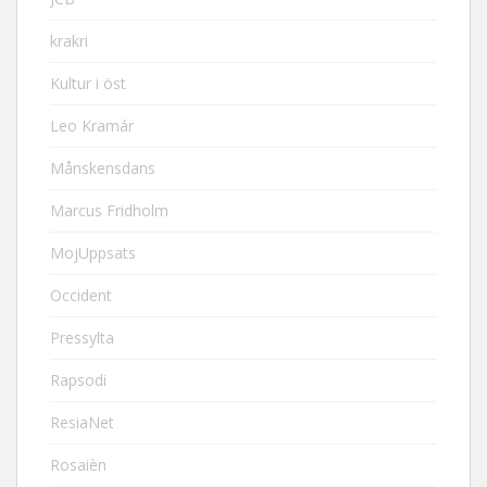
krakri
Kultur i öst
Leo Kramár
Månskensdans
Marcus Fridholm
MojUppsats
Occident
Pressylta
Rapsodi
ResiaNet
Rosaièn