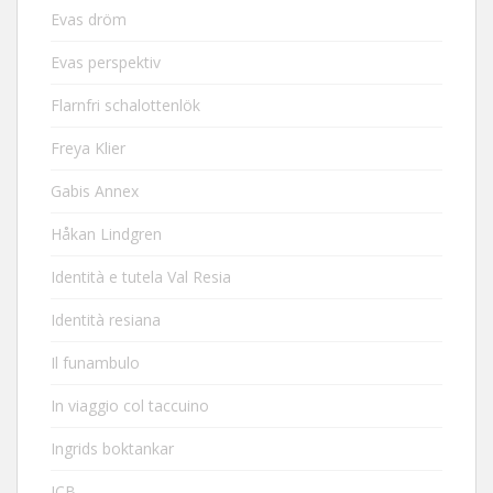
Evas dröm
Evas perspektiv
Flarnfri schalottenlök
Freya Klier
Gabis Annex
Håkan Lindgren
Identità e tutela Val Resia
Identità resiana
Il funambulo
In viaggio col taccuino
Ingrids boktankar
JCB