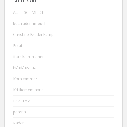
LITTERÄRT
ALTE SCHMIEDE
buchladen-in-buch
Christine Bredenkamp
Ersatz
franska romaner
in/ad/ae/qu/at
Kornkammer
Kritikerseminariet
Lev i Lviv
perenn
Radar