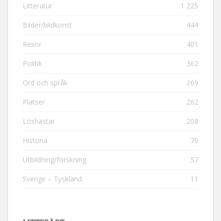
Litteratur
1 225
Bilder/bildkonst
444
Resor
401
Politik
362
Ord och språk
269
Platser
262
Löshästar
208
Historia
79
Utbildning/forskning
57
Sverige – Tyskland
11